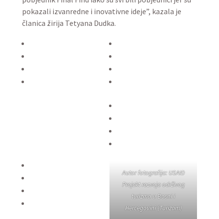
pokazali izvanredne i inovativne ideje”, kazala je
članica žirija Tetyana Dudka.
Autor fotografija: USAID
Projekt razvoja održivog
turizma u Bosni i
Hercegovini (Turizam)