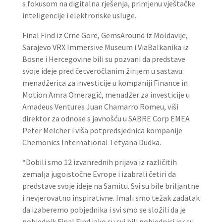
s fokusom na digitalna rješenja, primjenu vještačke
inteligencije i elektronske usluge.
Final Find iz Crne Gore, GemsAround iz Moldavije,
Sarajevo VRX Immersive Museum i ViaBalkanika iz
Bosne i Hercegovine bili su pozvani da predstave
svoje ideje pred četveročlanim žirijem u sastavu:
menadžerica za investicije u kompaniji Finance in
Motion Amra Omeragić, menadžer za investicije u
Amadeus Ventures Juan Chamarro Romeu, viši
direktor za odnose s javnošću u SABRE Corp EMEA
Peter Melcher i viša potpredsjednica kompanije
Chemonics International Tetyana Dudka.
“Dobili smo 12 izvanrednih prijava iz različitih
zemalja jugoistočne Evrope i izabrali četiri da
predstave svoje ideje na Samitu. Svi su bile briljantne
i nevjerovatno inspirativne. Imali smo težak zadatak
da izaberemo pobjednika i svi smo se složili da je
pobjednik Final Find iako su svi bili pobjednici jer su