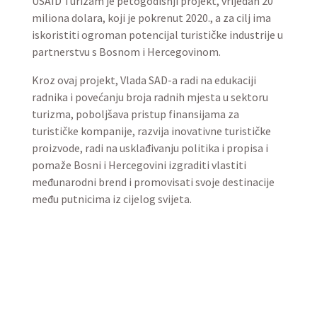
USAID Turizam je petogodišnji projekt, vrijedan 20
miliona dolara, koji je pokrenut 2020., a za cilj ima
iskoristiti ogroman potencijal turističke industrije u
partnerstvu s Bosnom i Hercegovinom.
Kroz ovaj projekt, Vlada SAD-a radi na edukaciji
radnika i povećanju broja radnih mjesta u sektoru
turizma, poboljšava pristup finansijama za
turističke kompanije, razvija inovativne turističke
proizvode, radi na usklađivanju politika i propisa i
pomaže Bosni i Hercegovini izgraditi vlastiti
međunarodni brend i promovisati svoje destinacije
među putnicima iz cijelog svijeta.