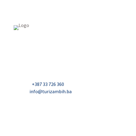
USAID Projekt razvoja održivog turizma u Bosni i
Hercegovini (Turizam)
Džavida Haverića 5, Sarajevo
Milana Tepića 5, Banja Luka
Nadbiskupa Čule 2, Mostar
Telefon:
+387 33 726 360
E-mail:
info@turizambih.ba
Inkluzivnost
Politika privatnosti
Kontakt