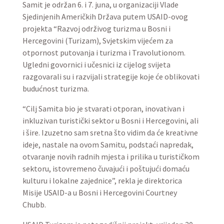
Samit je održan 6. i 7. juna, u organizaciji Vlade
Sjedinjenih Američkih Država putem USAID-ovog
projekta “Razvoj održivog turizma u Bosni i
Hercegovini (Turizam), Svjetskim vijećem za
otpornost putovanja i turizma i Travolutionom.
Ugledni govornici i učesnici iz cijelog svijeta
razgovarali su i razvijali strategije koje će oblikovati
budućnost turizma.
“Cilj Samita bio je stvarati otporan, inovativan i
inkluzivan turistički sektor u Bosni i Hercegovini, ali
i šire. Izuzetno sam sretna što vidim da će kreativne
ideje, nastale na ovom Samitu, podstaći napredak,
otvaranje novih radnih mjesta i prilika u turističkom
sektoru, istovremeno čuvajući i poštujući domaću
kulturu i lokalne zajednice”, rekla je direktorica
Misije USAID-a u Bosni i Hercegovini Courtney
Chubb.