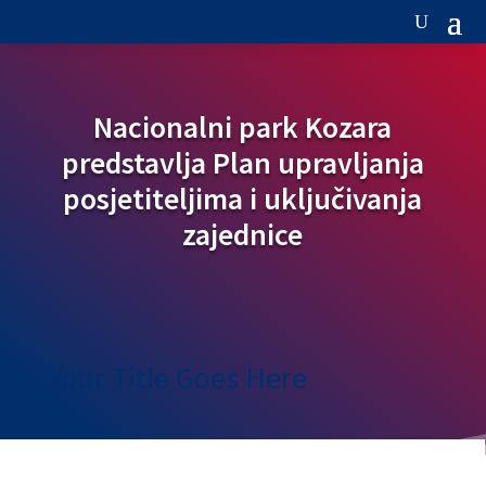
Nacionalni park Kozara
predstavlja Plan upravljanja
posjetiteljima i uključivanja
zajednice
Your Title Goes Here