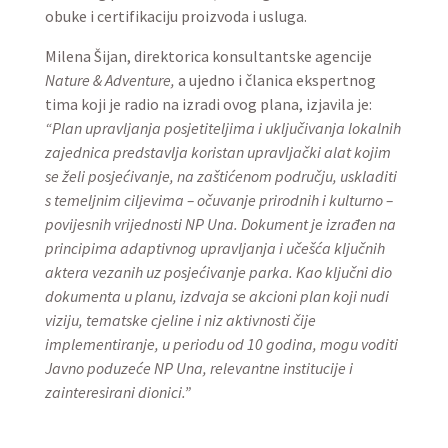
obuke i certifikaciju proizvoda i usluga.
Milena Šijan, direktorica konsultantske agencije
Nature & Adventure,
a ujedno i članica ekspertnog
tima koji je radio na izradi ovog plana, izjavila je:
“Plan upravljanja posjetiteljima i uključivanja lokalnih
zajednica predstavlja koristan upravljački alat kojim
se želi posjećivanje, na zaštićenom području, uskladiti
s temeljnim ciljevima – očuvanje prirodnih i kulturno –
povijesnih vrijednosti NP Una. Dokument je izrađen na
principima adaptivnog upravljanja i učešća ključnih
aktera vezanih uz posjećivanje parka. Kao ključni dio
dokumenta u planu, izdvaja se akcioni plan koji nudi
viziju, tematske cjeline i niz aktivnosti čije
implementiranje, u periodu od 10 godina, mogu voditi
Javno poduzeće NP Una, relevantne institucije i
zainteresirani dionici.”