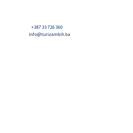
Džavida Haverića 5, Sarajevo
Milana Tepića 5, Banja Luka
Nadbiskupa Čule 2, Mostar
Telefon:
+387 33 726 360
E-mail:
info@turizambih.ba
Inkluzivnost
Politika privatnosti
Kontakt
© 2023, Turizambih.ba. All right reserved.