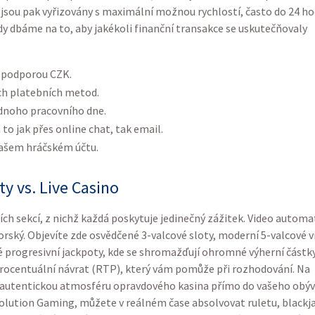
jsou pak vyřizovány s maximální možnou rychlostí, často do 24 ho
ždy dbáme na to, aby jakékoli finanční transakce se uskutečňovaly
s podporou CZK.
ch platebních metod.
ednoho pracovního dne.
to jak přes online chat, tak email.
vašem hráčském účtu.
y vs. Live Casino
ích sekcí, z nichž každá poskytuje jedinečný zážitek. Video automa
átorský. Objevíte zde osvědčené 3-valcové sloty, moderní 5-valcové 
 progresivní jackpoty, kde se shromažďují ohromné výherní částky
rocentuální návrat (RTP), který vám pomůže při rozhodování. Na
zí autentickou atmosféru opravdového kasina přímo do vašeho obýv
Evolution Gaming, můžete v reálném čase absolvovat ruletu, blackj