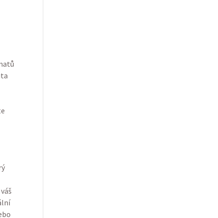
omatů
ita
te
rý
 váš
lní
nebo