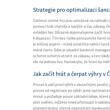
Strategie pro optimalizaci šanc
Zatímco online hry jsou založené na náhodě,
pomoci hrát chytrěji a navýšit si čas zábavy, 
ovládání her. Důrazně doporučujeme začít hrou
k dispozici. Tím bez rizika porozumíte herní m
je klíčový pojem – nízká volatilita nabízí časté
méně často. Dále je zásadní bankroll manageme
ochotni ochotni utratit za zábavu, a ten nikd
vše na jedinou hru. Pamatujte, že hraní by měl
Jak začít hrát a čerpat výhry v 
Proces k vaší první výhře s skutečnými penězi 
proces od registrace po výběr jsme optimalizo
minut a požaduje pouze základní údaje, které
účet ověřen, můžete hned přistoupit k nabíd
platební brány, včetně okamžitých bankovních