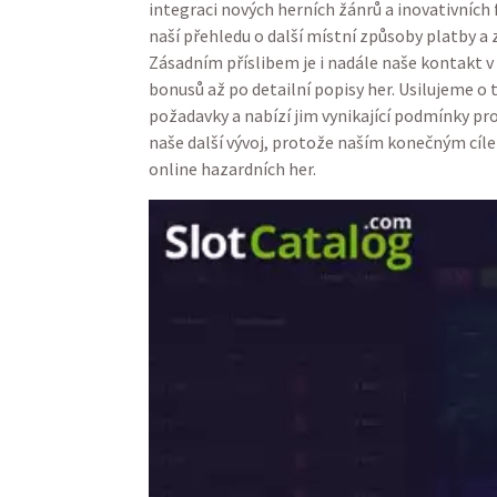
integraci nových herních žánrů a inovativních 
naší přehledu o další místní způsoby platby a
Zásadním příslibem je i nadále naše kontakt v
bonusů až po detailní popisy her. Usilujeme o
požadavky a nabízí jim vynikající podmínky pro
naše další vývoj, protože naším konečným cíl
online hazardních her.