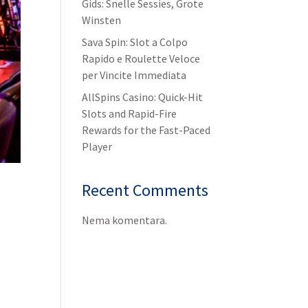
Gids: Snelle Sessies, Grote
Winsten
Sava Spin: Slot a Colpo
Rapido e Roulette Veloce
per Vincite Immediata
AllSpins Casino: Quick‑Hit
Slots and Rapid‑Fire
Rewards for the Fast‑Paced
Player
Recent Comments
Nema komentara.