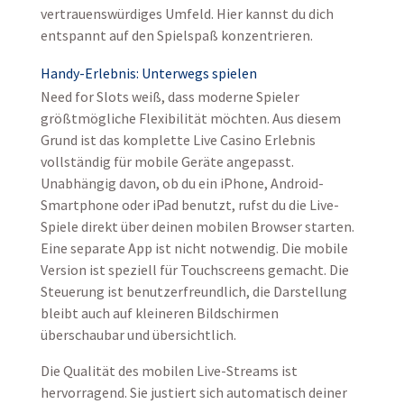
vertrauenswürdiges Umfeld. Hier kannst du dich
entspannt auf den Spielspaß konzentrieren.
Handy-Erlebnis: Unterwegs spielen
Need for Slots weiß, dass moderne Spieler
größtmögliche Flexibilität möchten. Aus diesem
Grund ist das komplette Live Casino Erlebnis
vollständig für mobile Geräte angepasst.
Unabhängig davon, ob du ein iPhone, Android-
Smartphone oder iPad benutzt, rufst du die Live-
Spiele direkt über deinen mobilen Browser starten.
Eine separate App ist nicht notwendig. Die mobile
Version ist speziell für Touchscreens gemacht. Die
Steuerung ist benutzerfreundlich, die Darstellung
bleibt auch auf kleineren Bildschirmen
überschaubar und übersichtlich.
Die Qualität des mobilen Live-Streams ist
hervorragend. Sie justiert sich automatisch deiner