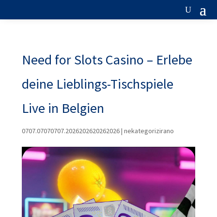
Need for Slots Casino – Erlebe
deine Lieblings-Tischspiele
Live in Belgien
0707.07070707.2026202620262026
|
nekategorizirano