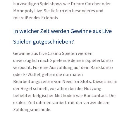
kurzweiligen Spielshows wie Dream Catcher oder
Monopoly Live. Sie liefern ein besonderes und
mitreißendes Erlebnis.
In welcher Zeit werden Gewinne aus Live
Spielen gutgeschrieben?
Gewinne aus Live Casino Spielen werden
unverzüglich nach Spielende deinem Spielerkonto
verbucht. Für eine Auszahlung auf dein Bankkonto
oder E-Wallet gelten die normalen
Bearbeitungszeiten von Need for Slots. Diese sind in
der Regel schnell, vor allem bei der Nutzung
beliebter belgischer Methoden wie Bancontact. Der
exakte Zeitrahmen variiert mit der verwendeten
Zahlungsmethode.