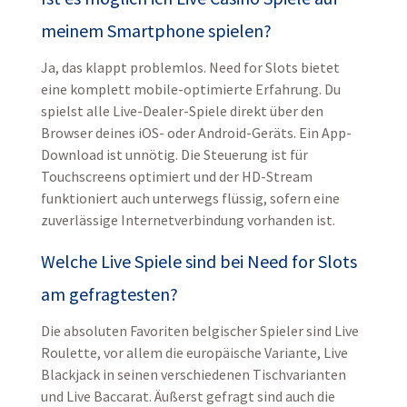
meinem Smartphone spielen?
Ja, das klappt problemlos. Need for Slots bietet
eine komplett mobile-optimierte Erfahrung. Du
spielst alle Live-Dealer-Spiele direkt über den
Browser deines iOS- oder Android-Geräts. Ein App-
Download ist unnötig. Die Steuerung ist für
Touchscreens optimiert und der HD-Stream
funktioniert auch unterwegs flüssig, sofern eine
zuverlässige Internetverbindung vorhanden ist.
Welche Live Spiele sind bei Need for Slots
am gefragtesten?
Die absoluten Favoriten belgischer Spieler sind Live
Roulette, vor allem die europäische Variante, Live
Blackjack in seinen verschiedenen Tischvarianten
und Live Baccarat. Äußerst gefragt sind auch die