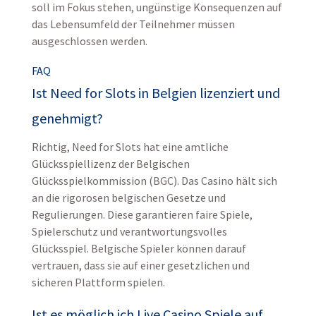
soll im Fokus stehen, ungünstige Konsequenzen auf
das Lebensumfeld der Teilnehmer müssen
ausgeschlossen werden.
FAQ
Ist Need for Slots in Belgien lizenziert und
genehmigt?
Richtig, Need for Slots hat eine amtliche
Glücksspiellizenz der Belgischen
Glücksspielkommission (BGC). Das Casino hält sich
an die rigorosen belgischen Gesetze und
Regulierungen. Diese garantieren faire Spiele,
Spielerschutz und verantwortungsvolles
Glücksspiel. Belgische Spieler können darauf
vertrauen, dass sie auf einer gesetzlichen und
sicheren Plattform spielen.
Ist es möglich ich Live Casino Spiele auf