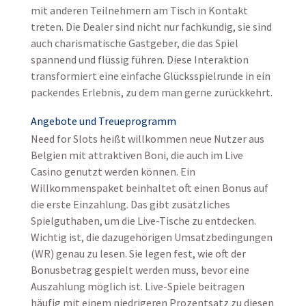
mit anderen Teilnehmern am Tisch in Kontakt
treten. Die Dealer sind nicht nur fachkundig, sie sind
auch charismatische Gastgeber, die das Spiel
spannend und flüssig führen. Diese Interaktion
transformiert eine einfache Glücksspielrunde in ein
packendes Erlebnis, zu dem man gerne zurückkehrt.
Angebote und Treueprogramm
Need for Slots heißt willkommen neue Nutzer aus
Belgien mit attraktiven Boni, die auch im Live
Casino genutzt werden können. Ein
Willkommenspaket beinhaltet oft einen Bonus auf
die erste Einzahlung. Das gibt zusätzliches
Spielguthaben, um die Live-Tische zu entdecken.
Wichtig ist, die dazugehörigen Umsatzbedingungen
(WR) genau zu lesen. Sie legen fest, wie oft der
Bonusbetrag gespielt werden muss, bevor eine
Auszahlung möglich ist. Live-Spiele beitragen
häufig mit einem niedrigeren Prozentsatz zu diesen