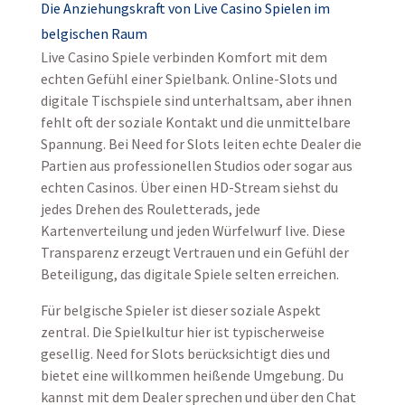
Die Anziehungskraft von Live Casino Spielen im
belgischen Raum
Live Casino Spiele verbinden Komfort mit dem
echten Gefühl einer Spielbank. Online-Slots und
digitale Tischspiele sind unterhaltsam, aber ihnen
fehlt oft der soziale Kontakt und die unmittelbare
Spannung. Bei Need for Slots leiten echte Dealer die
Partien aus professionellen Studios oder sogar aus
echten Casinos. Über einen HD-Stream siehst du
jedes Drehen des Rouletterads, jede
Kartenverteilung und jeden Würfelwurf live. Diese
Transparenz erzeugt Vertrauen und ein Gefühl der
Beteiligung, das digitale Spiele selten erreichen.
Für belgische Spieler ist dieser soziale Aspekt
zentral. Die Spielkultur hier ist typischerweise
gesellig. Need for Slots berücksichtigt dies und
bietet eine willkommen heißende Umgebung. Du
kannst mit dem Dealer sprechen und über den Chat