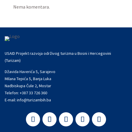
Nema komentara.
USAID Projekt razvoja održivog turizma u Bosni i Hercegovini
(Turizam)
Džavida Haverića 5, Sarajevo
Milana Tepića 5, Banja Luka
Nadbiskupa Čule 2, Mostar
Telefon:
+387 33 726 360
E-mail:
info@turizambih.ba