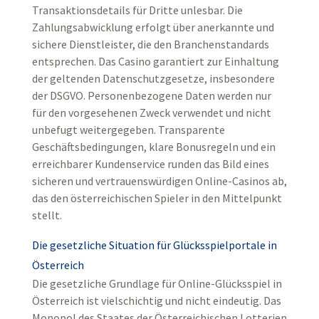
Transaktionsdetails für Dritte unlesbar. Die
Zahlungsabwicklung erfolgt über anerkannte und
sichere Dienstleister, die den Branchenstandards
entsprechen. Das Casino garantiert zur Einhaltung
der geltenden Datenschutzgesetze, insbesondere
der DSGVO. Personenbezogene Daten werden nur
für den vorgesehenen Zweck verwendet und nicht
unbefugt weitergegeben. Transparente
Geschäftsbedingungen, klare Bonusregeln und ein
erreichbarer Kundenservice runden das Bild eines
sicheren und vertrauenswürdigen Online-Casinos ab,
das den österreichischen Spieler in den Mittelpunkt
stellt.
Die gesetzliche Situation für Glücksspielportale in
Österreich
Die gesetzliche Grundlage für Online-Glücksspiel in
Österreich ist vielschichtig und nicht eindeutig. Das
Monopol des Staates der Österreichischen Lotterien