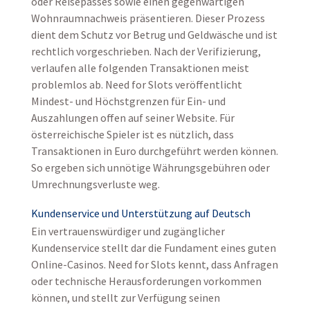
oder Reisepasses sowie einen gegenwärtigen
Wohnraumnachweis präsentieren. Dieser Prozess
dient dem Schutz vor Betrug und Geldwäsche und ist
rechtlich vorgeschrieben. Nach der Verifizierung,
verlaufen alle folgenden Transaktionen meist
problemlos ab. Need for Slots veröffentlicht
Mindest- und Höchstgrenzen für Ein- und
Auszahlungen offen auf seiner Website. Für
österreichische Spieler ist es nützlich, dass
Transaktionen in Euro durchgeführt werden können.
So ergeben sich unnötige Währungsgebühren oder
Umrechnungsverluste weg.
Kundenservice und Unterstützung auf Deutsch
Ein vertrauenswürdiger und zugänglicher
Kundenservice stellt dar die Fundament eines guten
Online-Casinos. Need for Slots kennt, dass Anfragen
oder technische Herausforderungen vorkommen
können, und stellt zur Verfügung seinen