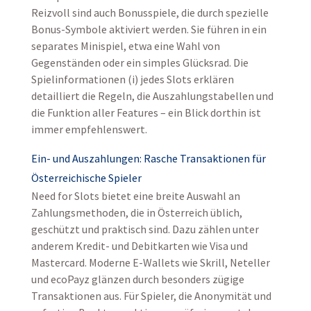
Reizvoll sind auch Bonusspiele, die durch spezielle
Bonus-Symbole aktiviert werden. Sie führen in ein
separates Minispiel, etwa eine Wahl von
Gegenständen oder ein simples Glücksrad. Die
Spielinformationen (i) jedes Slots erklären
detailliert die Regeln, die Auszahlungstabellen und
die Funktion aller Features – ein Blick dorthin ist
immer empfehlenswert.
Ein- und Auszahlungen: Rasche Transaktionen für
Österreichische Spieler
Need for Slots bietet eine breite Auswahl an
Zahlungsmethoden, die in Österreich üblich,
geschützt und praktisch sind. Dazu zählen unter
anderem Kredit- und Debitkarten wie Visa und
Mastercard. Moderne E-Wallets wie Skrill, Neteller
und ecoPayz glänzen durch besonders zügige
Transaktionen aus. Für Spieler, die Anonymität und