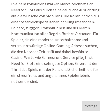
In einem konkurrenzstarken Markt zeichnet sich
Need for Slots aus durch seine deutliche Ausrichtung
auf die Wünsche von Slot-Fans. Die Kombination aus
einer österreichspezifischen Zahlungsmethoden-
Palette, zügigen Transaktionen und der klaren
Kommunikation aller Regeln fördert Vertrauen. Für
Spieler, die eine moderne, unterhaltsame und
vertrauenswürdige Online-Gaming-Adresse suchen,
die den Nerv der Zeit trifft und dabei bewährte
Casino-Werte wie Fairness und Service pflegt, ist
Need for Slots eine sehr gute Option. Es vereint den
Thrill des Spiels mit der Ruhe und Sicherheit, die für
ein stressfreies und angenehmes Spielerlebnis
notwendig sind.
Pretraga