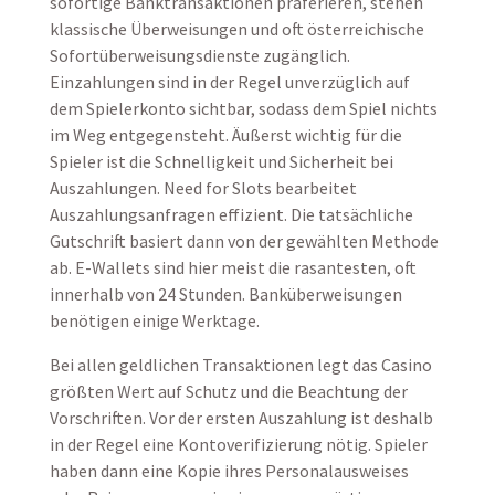
sofortige Banktransaktionen präferieren, stehen
klassische Überweisungen und oft österreichische
Sofortüberweisungsdienste zugänglich.
Einzahlungen sind in der Regel unverzüglich auf
dem Spielerkonto sichtbar, sodass dem Spiel nichts
im Weg entgegensteht. Äußerst wichtig für die
Spieler ist die Schnelligkeit und Sicherheit bei
Auszahlungen. Need for Slots bearbeitet
Auszahlungsanfragen effizient. Die tatsächliche
Gutschrift basiert dann von der gewählten Methode
ab. E-Wallets sind hier meist die rasantesten, oft
innerhalb von 24 Stunden. Banküberweisungen
benötigen einige Werktage.
Bei allen geldlichen Transaktionen legt das Casino
größten Wert auf Schutz und die Beachtung der
Vorschriften. Vor der ersten Auszahlung ist deshalb
in der Regel eine Kontoverifizierung nötig. Spieler
haben dann eine Kopie ihres Personalausweises