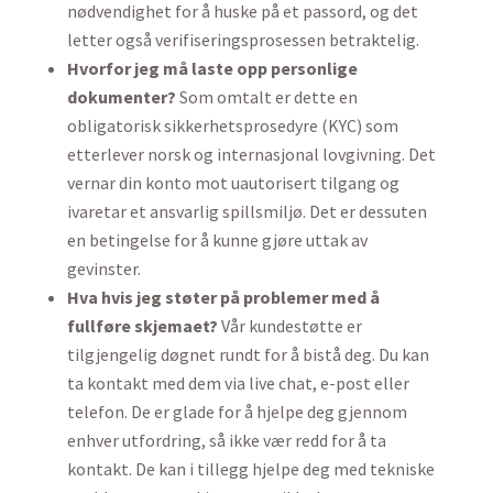
nødvendighet for å huske på et passord, og det
letter også verifiseringsprosessen betraktelig.
Hvorfor jeg må laste opp personlige
dokumenter?
Som omtalt er dette en
obligatorisk sikkerhetsprosedyre (KYC) som
etterlever norsk og internasjonal lovgivning. Det
vernar din konto mot uautorisert tilgang og
ivaretar et ansvarlig spillsmiljø. Det er dessuten
en betingelse for å kunne gjøre uttak av
gevinster.
Hva hvis jeg støter på problemer med å
fullføre skjemaet?
Vår kundestøtte er
tilgjengelig døgnet rundt for å bistå deg. Du kan
ta kontakt med dem via live chat, e-post eller
telefon. De er glade for å hjelpe deg gjennom
enhver utfordring, så ikke vær redd for å ta
kontakt. De kan i tillegg hjelpe deg med tekniske