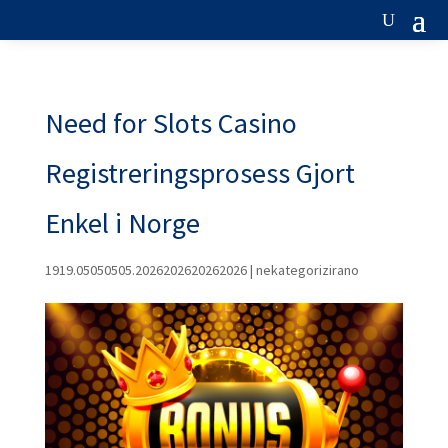
Need for Slots Casino
Registreringsprosess Gjort
Enkel i Norge
1919.05050505.2026202620262026
|
nekategorizirano