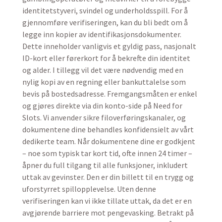
identitetstyveri, svindel og underholdsspill. For å
gjennomføre verifiseringen, kan du bli bedt om å
legge inn kopier av identifikasjonsdokumenter.
Dette inneholder vanligvis et gyldig pass, nasjonalt
ID-kort eller førerkort for å bekrefte din identitet
og alder. I tillegg vil det være nødvendig med en
nylig kopi av en regning eller bankuttalelse som
bevis på bostedsadresse. Fremgangsmåten er enkel
og gjøres direkte via din konto-side på Need for
Slots. Vi anvender sikre filoverføringskanaler, og
dokumentene dine behandles konfidensielt av vårt
dedikerte team. Når dokumentene dine er godkjent
– noe som typisk tar kort tid, ofte innen 24 timer –
åpner du full tilgang til alle funksjoner, inkludert
uttak av gevinster. Den er din billett til en trygg og
uforstyrret spillopplevelse. Uten denne
verifiseringen kan vi ikke tillate uttak, da det er en
avgjørende barriere mot pengevasking. Betrakt på