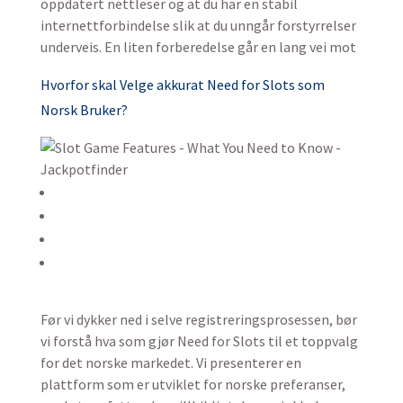
oppdatert nettleser og at du har en stabil
internettforbindelse slik at du unngår forstyrrelser
underveis. En liten forberedelse går en lang vei mot
Hvorfor skal Velge akkurat Need for Slots som
Norsk Bruker?
Før vi dykker ned i selve registreringsprosessen, bør
vi forstå hva som gjør Need for Slots til et toppvalg
for det norske markedet. Vi presenterer en
plattform som er utviklet for norske preferanser,