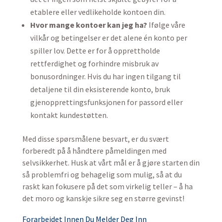
etablere eller vedlikeholde kontoen din.
Hvor mange kontoer kan jeg ha?
Ifølge våre
vilkår og betingelser er det alene én konto per
spiller lov. Dette er for å opprettholde
rettferdighet og forhindre misbruk av
bonusordninger. Hvis du har ingen tilgang til
detaljene til din eksisterende konto, bruk
gjenopprettingsfunksjonen for passord eller
kontakt kundestøtten.
Med disse spørsmålene besvart, er du svært
forberedt på å håndtere påmeldingen med
selvsikkerhet. Husk at vårt mål er å gjøre starten din
så problemfri og behagelig som mulig, så at du
raskt kan fokusere på det som virkelig teller – å ha
det moro og kanskje sikre seg en større gevinst!
Forarbeidet Innen Du Melder Deg Inn