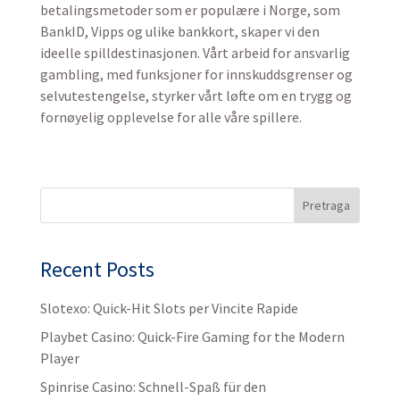
betalingsmetoder som er populære i Norge, som
BankID, Vipps og ulike bankkort, skaper vi den
ideelle spilldestinasjonen. Vårt arbeid for ansvarlig
gambling, med funksjoner for innskuddsgrenser og
selvutestengelse, styrker vårt løfte om en trygg og
fornøyelig opplevelse for alle våre spillere.
Pretraga
Recent Posts
Slotexo: Quick‑Hit Slots per Vincite Rapide
Playbet Casino: Quick‑Fire Gaming for the Modern
Player
Spinrise Casino: Schnell‑Spaß für den