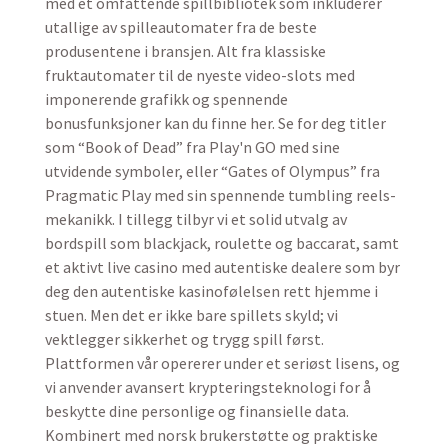
med et omfattende spillbibliotek som inkluderer
utallige av spilleautomater fra de beste
produsentene i bransjen. Alt fra klassiske
fruktautomater til de nyeste video-slots med
imponerende grafikk og spennende
bonusfunksjoner kan du finne her. Se for deg titler
som “Book of Dead” fra Play'n GO med sine
utvidende symboler, eller “Gates of Olympus” fra
Pragmatic Play med sin spennende tumbling reels-
mekanikk. I tillegg tilbyr vi et solid utvalg av
bordspill som blackjack, roulette og baccarat, samt
et aktivt live casino med autentiske dealere som byr
deg den autentiske kasinofølelsen rett hjemme i
stuen. Men det er ikke bare spillets skyld; vi
vektlegger sikkerhet og trygg spill først.
Plattformen vår opererer under et seriøst lisens, og
vi anvender avansert krypteringsteknologi for å
beskytte dine personlige og finansielle data.
Kombinert med norsk brukerstøtte og praktiske