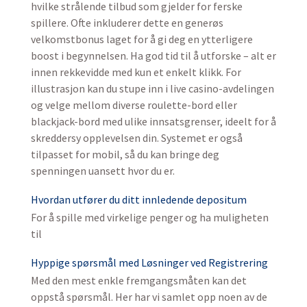
hvilke strålende tilbud som gjelder for ferske
spillere. Ofte inkluderer dette en generøs
velkomstbonus laget for å gi deg en ytterligere
boost i begynnelsen. Ha god tid til å utforske – alt er
innen rekkevidde med kun et enkelt klikk. For
illustrasjon kan du stupe inn i live casino-avdelingen
og velge mellom diverse roulette-bord eller
blackjack-bord med ulike innsatsgrenser, ideelt for å
skreddersy opplevelsen din. Systemet er også
tilpasset for mobil, så du kan bringe deg
spenningen uansett hvor du er.
Hvordan utfører du ditt innledende depositum
For å spille med virkelige penger og ha muligheten
til
Hyppige spørsmål med Løsninger ved Registrering
Med den mest enkle fremgangsmåten kan det
oppstå spørsmål. Her har vi samlet opp noen av de