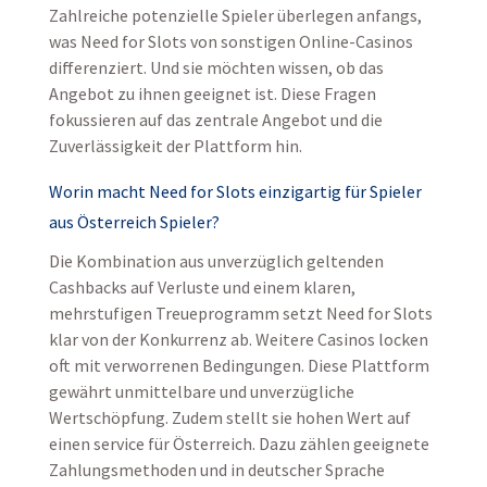
Zahlreiche potenzielle Spieler überlegen anfangs,
was Need for Slots von sonstigen Online-Casinos
differenziert. Und sie möchten wissen, ob das
Angebot zu ihnen geeignet ist. Diese Fragen
fokussieren auf das zentrale Angebot und die
Zuverlässigkeit der Plattform hin.
Worin macht Need for Slots einzigartig für Spieler
aus Österreich Spieler?
Die Kombination aus unverzüglich geltenden
Cashbacks auf Verluste und einem klaren,
mehrstufigen Treueprogramm setzt Need for Slots
klar von der Konkurrenz ab. Weitere Casinos locken
oft mit verworrenen Bedingungen. Diese Plattform
gewährt unmittelbare und unverzügliche
Wertschöpfung. Zudem stellt sie hohen Wert auf
einen service für Österreich. Dazu zählen geeignete
Zahlungsmethoden und in deutscher Sprache