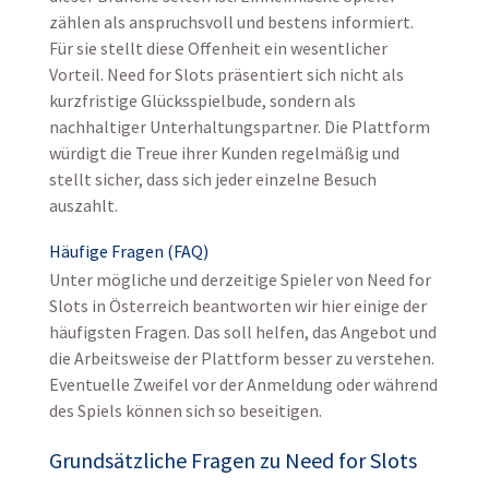
zählen als anspruchsvoll und bestens informiert.
Für sie stellt diese Offenheit ein wesentlicher
Vorteil. Need for Slots präsentiert sich nicht als
kurzfristige Glücksspielbude, sondern als
nachhaltiger Unterhaltungspartner. Die Plattform
würdigt die Treue ihrer Kunden regelmäßig und
stellt sicher, dass sich jeder einzelne Besuch
auszahlt.
Häufige Fragen (FAQ)
Unter mögliche und derzeitige Spieler von Need for
Slots in Österreich beantworten wir hier einige der
häufigsten Fragen. Das soll helfen, das Angebot und
die Arbeitsweise der Plattform besser zu verstehen.
Eventuelle Zweifel vor der Anmeldung oder während
des Spiels können sich so beseitigen.
Grundsätzliche Fragen zu Need for Slots