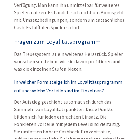
Verfügung. Man kann ihn unmittelbar für weiteres
Spielen nutzen. Es handelt sich nicht um Bonusgeld
mit Umsatzbedingungen, sondern um tatsächliches
Cash. Es hilft den Spieler sofort.
Fragen zum Loyalitätsprogramm
Das Treuesystem ist ein weiteres Herzstück. Spieler
wünschen verstehen, wie sie davon profitieren und
was die einzelnen Stufen bieten.
In welcher Form steige ich im Loyalitätsprogramm
auf und welche Vorteile sind im Einzelnen?
Der Aufstieg geschieht automatisch durch das
Sammeln von Loyalitätspunkten. Diese Punkte
bilden sich für jeden erbrachten Einsatz. Die
konkreten Vorteile mit jedem Level sind vielfältig.
Sie umfassen höhere Cashback-Prozentsätze,