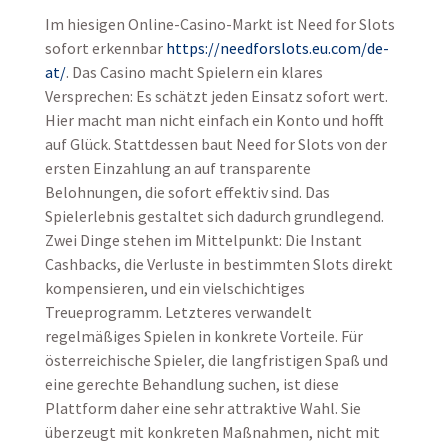
Im hiesigen Online-Casino-Markt ist Need for Slots
sofort erkennbar
https://needforslots.eu.com/de-
at/
. Das Casino macht Spielern ein klares
Versprechen: Es schätzt jeden Einsatz sofort wert.
Hier macht man nicht einfach ein Konto und hofft
auf Glück. Stattdessen baut Need for Slots von der
ersten Einzahlung an auf transparente
Belohnungen, die sofort effektiv sind. Das
Spielerlebnis gestaltet sich dadurch grundlegend.
Zwei Dinge stehen im Mittelpunkt: Die Instant
Cashbacks, die Verluste in bestimmten Slots direkt
kompensieren, und ein vielschichtiges
Treueprogramm. Letzteres verwandelt
regelmäßiges Spielen in konkrete Vorteile. Für
österreichische Spieler, die langfristigen Spaß und
eine gerechte Behandlung suchen, ist diese
Plattform daher eine sehr attraktive Wahl. Sie
überzeugt mit konkreten Maßnahmen, nicht mit