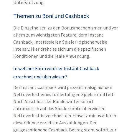
Unterstützung.
Themen zu Boni und Cashback
Die Einzelheiten zu den Bonusmechanismen und vor
allem zum wichtigsten Feature, dem Instant
Cashback, interessieren Spieler logischerweise
intensiv. Hier dreht es sich um die spezifischen
Konditionen und die reale Anwendung.
In welcher Form wird der Instant Cashback
errechnet und überwiesen?
Der Instant Cashback wird prozentmäßig auf den
Nettoverlust eines förderfähigen Spiels ermittelt.
Nach Abschluss der Runde wird er sofort
automatisch auf das Spielerkonto überwiesen.
Nettoverlust bezeichnet: der Einsatz minus aller in
dieser Runde erzielten Auszahlungen. Der
gutgeschriebene Cashback-Betrag steht sofort zur