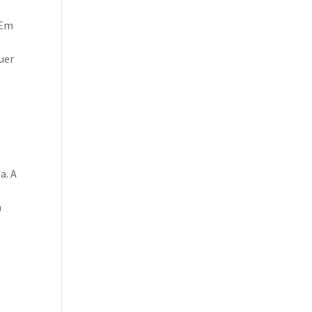
 Em
uer
a. A
a