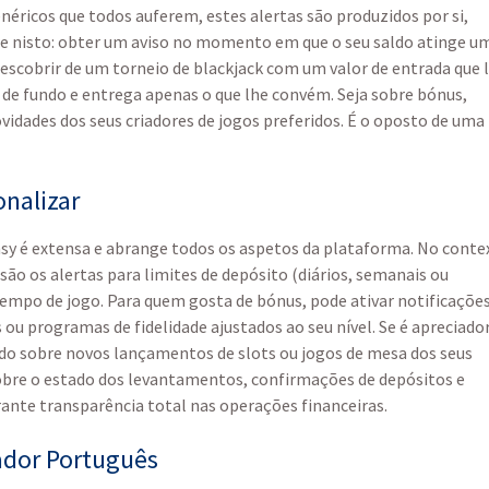
enéricos que todos auferem, estes alertas são produzidos por si,
re nisto: obter um aviso no momento em que o seu saldo atinge u
 descobrir de um torneio de blackjack com um valor de entrada que 
 de fundo e entrega apenas o que lhe convém. Seja sobre bónus,
idades dos seus criadores de jogos preferidos. É o oposto de uma
onalizar
nsy é extensa e abrange todos os aspetos da plataforma. No conte
 são os alertas para limites de depósito (diários, semanais ou
 tempo de jogo. Para quem gosta de bónus, pode ativar notificaçõe
 ou programas de fidelidade ajustados ao seu nível. Se é apreciado
mado sobre novos lançamentos de slots ou jogos de mesa dos seus
obre o estado dos levantamentos, confirmações de depósitos e
arante transparência total nas operações financeiras.
ador Português