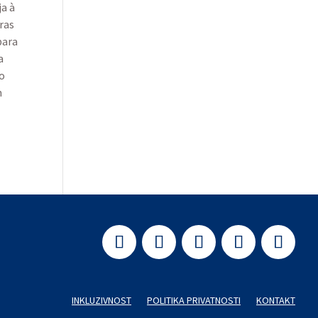
ja à
ras
para
a
no
m
INKLUZIVNOST
POLITIKA PRIVATNOSTI
KONTAKT