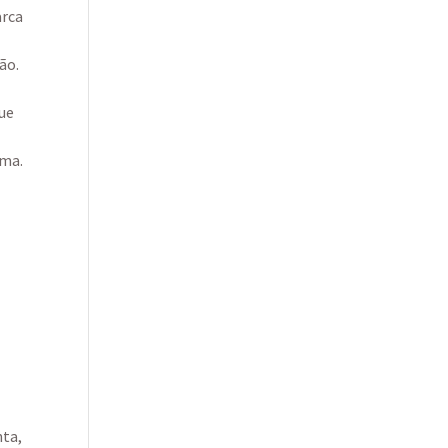
arca
ão.
que
rma.
nta,