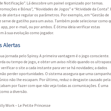
de Notificação”. Lá descobre um painel organizado por temas.
romoções e Bónus”, “Novidades de Jogos” e “Atividade da Conta”.
pos de alerta e regular os parâmetros. Por exemplo, em “Gestão de
que serve de gatilho para um aviso. Também pode selecionar como q
app, por e-mail, ou por ambos. É ótima ideia verificar estas
em à sua evolução como jogador.
s Alertas
sua jornada pelo Spinsy. A primeira vantagem é o jogo consciente.
erda ou tempo de jogo, e obter um aviso nítido quando os ultrapass
 verificar o site a cada instante para ver se há novidades; a dados
 é não perder oportunidades. O sistema assegura que uma campanh
 único não lhe escapam. Por último, reduz o desgaste causado pela
acabam por fazer com que não veja todas as comunicações. É uma
como a diversão.