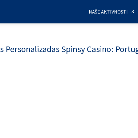
NAŠE AKTIVNOSTI
s Personalizadas Spinsy Casino: Portu
o