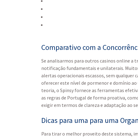
Comparativo com a Concorrênc
Se analisarmos para outros casinos online a t
notificação fundamentais e unilaterais. Muit
alertas operacionais escassos, sem qualquer ca
oferecer este nível de pormenor e domínio ao
teoria, o Spinsy fornece as ferramentas efeti
as regras de Portugal de forma proativa, com
exigir em termos de clareza e adaptação ao seu
Dicas para uma para uma Organ
Para tirar o melhor proveito deste sistema,