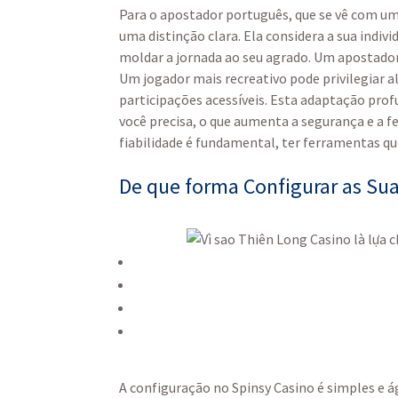
Para o apostador português, que se vê com um
uma distinção clara. Ela considera a sua indiv
moldar a jornada ao seu agrado. Um apostador
Um jogador mais recreativo pode privilegiar
participações acessíveis. Esta adaptação pro
você precisa, o que aumenta a segurança e a 
fiabilidade é fundamental, ter ferramentas 
De que forma Configurar as Sua
A configuração no Spinsy Casino é simples e á