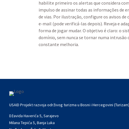
habilite primeiro os alertas que considera co
impulso de assinar todas as informações de e
de vias. Por ilustração, configure os avisos de
e-mail (pode verificá-las depois). Reveja e ad
forma de jogar mudar. O objetivo é claro: o si
domínio, sem nunca se tornar numa intrusão 
constante melhoria.
USAID Projekt razvoja održivog turizma u Bosni i Hercegovini (Turizam
Džavida Haverića 5, Sarajevo
Milana Tepića 5, Banja Luka