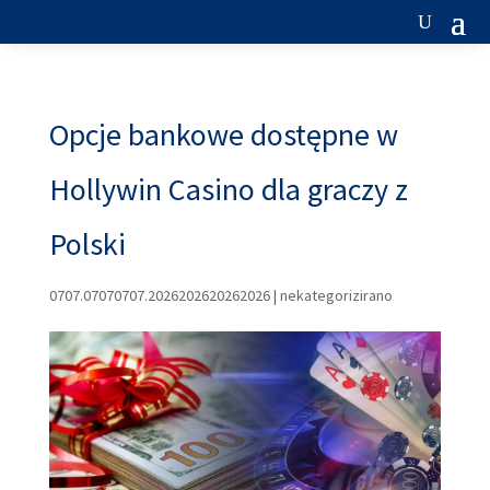
Opcje bankowe dostępne w
Hollywin Casino dla graczy z
Polski
0707.07070707.2026202620262026
|
nekategorizirano