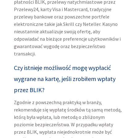
płatności BLIK, przelewy natychmiastowe przez
Przelewy24, karty Visa i Mastercard, tradycyjne
przelewy bankowe oraz powszechne portfele
elektroniczne takie jak Skrill czy Neteller. Kasyno
nieustannie aktualizuje swoją ofertę, aby
odpowiadać na bieżące preferencje użytkowników i
gwarantować wygodę oraz bezpieczeństwo
transakcji.
Czy istnieje możliwość mogę wypłacić
wygrane na kartę, jeśli zrobiłem wpłaty
przez BLIK?
Zgodnie z powszechną praktyką w branży,
rekomenduje się wypłatę środków tą samą metodą,
którą była wpłata, lub metodą o zbliżonym
poziomie bezpieczeństwa. W przypadku wpłaty
przez BLIK, wypłata niejednokrotnie może być