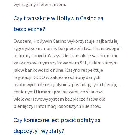
wymaganym elementem.
Czy transakcje w Hollywin Casino są
bezpieczne?
Owszem, Hollywin Casino wykorzystuje najbardziej
rygorystyczne normy bezpieczeństwa finansowego i
ochrony danych. Wszystkie transakcje są chronione
zaawansowanym szyfrowaniem SSL, takim samym
jak w bankowości online. Kasyno respektuje
regulacji RODO w zakresie ochrony danych
osobowych i działa jedynie z posiadającymi licencję,
cenionymi firmami płatniczymi, co stanowi
wielowarstwowy system bezpieczeństwa dla
pieniędzy i informacji osobistych klientów.
Czy konieczne jest płacić opłaty za
depozyty i wypłaty?