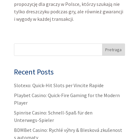
propozycję dla graczy w Polsce, którzy szukają nie
tylko dreszczyku podczas gry, ale również gwarancji
i wygody w każdej transakcji.
Pretraga
Recent Posts
Slotexo: Quick‑Hit Slots per Vincite Rapide
Playbet Casino: Quick‑Fire Gaming for the Modern
Player
Spinrise Casino: Schnell‑Spaß für den
Unterwegs‑Spieler
BDMBet Casino: Rychlé výhry & Blesková zkušenost
s automaty