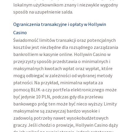
lokalnym użytkownikom znany i niezwykle wygodny
sposób na uzupełnienie salda.
Ograniczenia transakcyjne i opłaty w Hollywin
Casino
Świadomość limitów transakcji oraz potencjalnych
kosztów jest niezbędne dla rozsądnego zarządzania
bankrolliem w kasynie online. Hollywin Casino w
przejrzysty sposób przedstawia o minimalnych i
maksymalnych kwotach wpłat oraz wypłat, które
mogą odbiegać w zależności od wybranej metody
płatności. Na przykład, minimalna wpłata za
pomocą BLIK-a czy portfela elektronicznego może
być jedynie 10 PLN, podczas gdy dla przelewu
bankowego próg ten może być nieco wyższy. Limity
maksymalne są zazwyczaj bardzo wysokie i
zadowolą potrzeby nawet wysokobudżetowych
graczy. Jeśli chodzi o prowizje, Hollywin Casino dąży