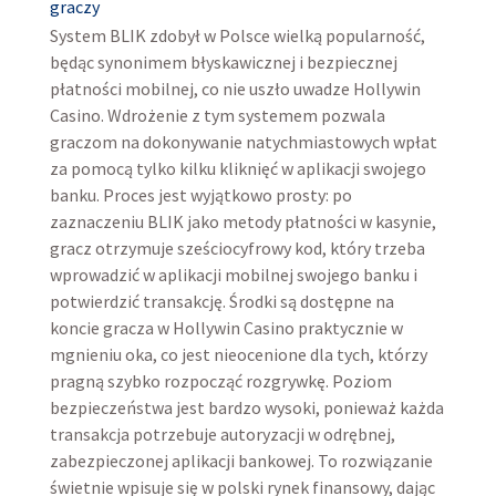
graczy
System BLIK zdobył w Polsce wielką popularność,
będąc synonimem błyskawicznej i bezpiecznej
płatności mobilnej, co nie uszło uwadze Hollywin
Casino. Wdrożenie z tym systemem pozwala
graczom na dokonywanie natychmiastowych wpłat
za pomocą tylko kilku kliknięć w aplikacji swojego
banku. Proces jest wyjątkowo prosty: po
zaznaczeniu BLIK jako metody płatności w kasynie,
gracz otrzymuje sześciocyfrowy kod, który trzeba
wprowadzić w aplikacji mobilnej swojego banku i
potwierdzić transakcję. Środki są dostępne na
koncie gracza w Hollywin Casino praktycznie w
mgnieniu oka, co jest nieocenione dla tych, którzy
pragną szybko rozpocząć rozgrywkę. Poziom
bezpieczeństwa jest bardzo wysoki, ponieważ każda
transakcja potrzebuje autoryzacji w odrębnej,
zabezpieczonej aplikacji bankowej. To rozwiązanie
świetnie wpisuje się w polski rynek finansowy, dając