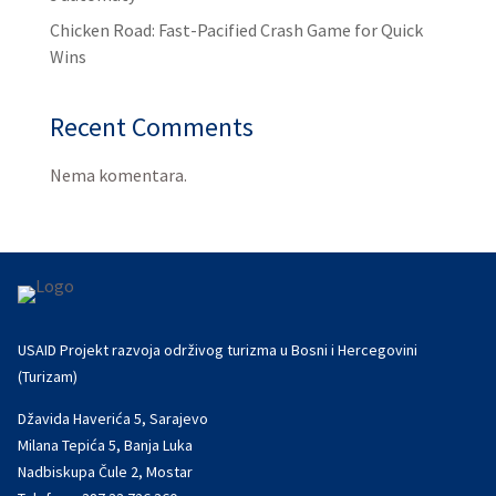
Chicken Road: Fast‑Pacified Crash Game for Quick
Wins
Recent Comments
Nema komentara.
USAID Projekt razvoja održivog turizma u Bosni i Hercegovini
(Turizam)
Džavida Haverića 5, Sarajevo
Milana Tepića 5, Banja Luka
Nadbiskupa Čule 2, Mostar