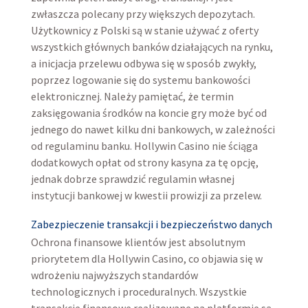
zwłaszcza polecany przy większych depozytach.
Użytkownicy z Polski są w stanie używać z oferty
wszystkich głównych banków działających na rynku,
a inicjacja przelewu odbywa się w sposób zwykły,
poprzez logowanie się do systemu bankowości
elektronicznej. Należy pamiętać, że termin
zaksięgowania środków na koncie gry może być od
jednego do nawet kilku dni bankowych, w zależności
od regulaminu banku. Hollywin Casino nie ściąga
dodatkowych opłat od strony kasyna za tę opcję,
jednak dobrze sprawdzić regulamin własnej
instytucji bankowej w kwestii prowizji za przelew.
Zabezpieczenie transakcji i bezpieczeństwo danych
Ochrona finansowe klientów jest absolutnym
priorytetem dla Hollywin Casino, co objawia się w
wdrożeniu najwyższych standardów
technologicznych i proceduralnych. Wszystkie