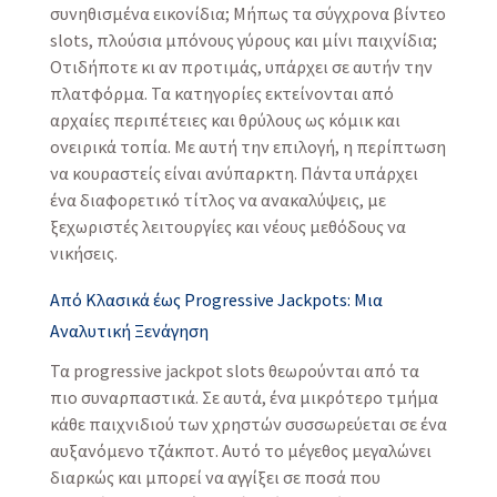
συνηθισμένα εικονίδια; Μήπως τα σύγχρονα βίντεο
slots, πλούσια μπόνους γύρους και μίνι παιχνίδια;
Οτιδήποτε κι αν προτιμάς, υπάρχει σε αυτήν την
πλατφόρμα. Τα κατηγορίες εκτείνονται από
αρχαίες περιπέτειες και θρύλους ως κόμικ και
ονειρικά τοπία. Με αυτή την επιλογή, η περίπτωση
να κουραστείς είναι ανύπαρκτη. Πάντα υπάρχει
ένα διαφορετικό τίτλος να ανακαλύψεις, με
ξεχωριστές λειτουργίες και νέους μεθόδους να
νικήσεις.
Από Κλασικά έως Progressive Jackpots: Μια
Αναλυτική Ξενάγηση
Τα progressive jackpot slots θεωρούνται από τα
πιο συναρπαστικά. Σε αυτά, ένα μικρότερο τμήμα
κάθε παιχνιδιού των χρηστών συσσωρεύεται σε ένα
αυξανόμενο τζάκποτ. Αυτό το μέγεθος μεγαλώνει
διαρκώς και μπορεί να αγγίξει σε ποσά που