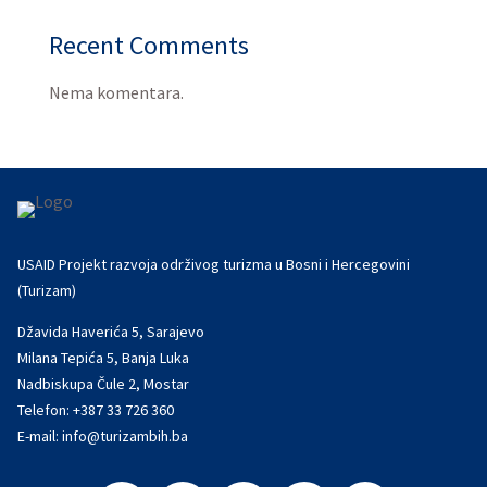
Recent Comments
Nema komentara.
USAID Projekt razvoja održivog turizma u Bosni i Hercegovini
(Turizam)
Džavida Haverića 5, Sarajevo
Milana Tepića 5, Banja Luka
Nadbiskupa Čule 2, Mostar
Telefon:
+387 33 726 360
E-mail:
info@turizambih.ba