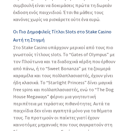
συμβουλή είναι να δοκιμάσεις πρώτα τη δωρεάν
έκδοση ενός παιχνιδιού. Έτσι θα μάθεις τους
κανόνες χωρίς να ρισκάρετε ούτε ένα ευρώ.
Οι Πιο Δημοφιλείς Τίτλοι Slots στο Stake Casino
Αυτή τη Στιγμή
Στο Stake Casino υπάρχουν μερικοί από τους πιο
γνωστούς τίτλους slots. Το “Gates of Olympus” με
τον Πλούτωνα και τα διαδοχικά κέρδη που έρθουν
από πάνω, ή το “Sweet Bonanza” με τα ζουμερά
καραμέλα και τους πολλαπλασιαστές, έχουν γίνει
ήδη κλασικά. Το “Starlight Princess” δίνει μαγικά
free spins και πολλαπλασιαστές, ενώ το “The Dog
House Megaways” φέρνει μια γοητευτική
περιπέτεια με τεράστιες πιθανότητες. Αυτά τα
παιχνίδια δεν είναι αγαπητά μόνο για τα θέματα
τους. Τα προτιμούν οι παίκτες γιατί έχουν
καινοτόμες μηχανικές που τους συγκρατούν στη