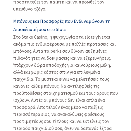
προστατεύει τον παίκτη και να προωθεί τον
υπεύθυνο τζόγο.
Μπόνους και Προσφορές που Ενδυναμώνουν τη
Διασκέδασή σου στα Slots
Στο Stake Casino, η ψυχαγωγία στα slots γίνεται
ακόμα πιο ενδιαφέρουσα με πολλές προτάσεις και
μπόνους. Αυτά τα perks σου δίνουν αυξημένες
πιθανότητες να δοκιμάσεις και να εξερευνήσεις.
Υπάρχουν δώρα υποδοχής για καινούριους μέλη,
αλλά και χωρίς κόστος σπιν για επιλεγμένα
παιχνίδια. Το μυστικό είναι να μελετήσεις τους
κανόνες κάθε μπόνους. Να αντιληφθείς τις
προϋποθέσεις στοιχηματισμού και τους όρους που
ισχύουν. Αυτές οι μπόνους δεν είναι απλά ένα
προσφορά. Αποτελούν ένας μέσο να παίξεις
περισσότερα slot, να ανακαλύψεις φρέσκους
προτιμητέους σου τίτλους και να εκτείνεις τον
περίοδο παιχνιδιού σου, άνευ να δαπανάς έξτρα