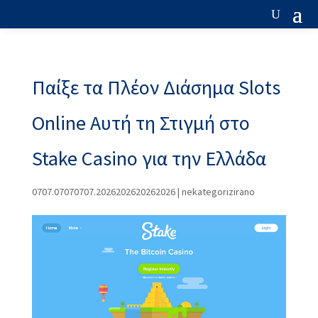
Παίξε τα Πλέον Διάσημα Slots
Online Αυτή τη Στιγμή στο
Stake Casino για την Ελλάδα
0707.07070707.2026202620262026
|
nekategorizirano