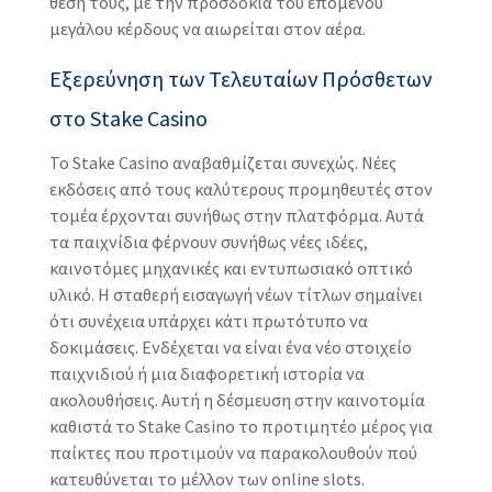
θέση τους, με την προσδοκία του επόμενου
μεγάλου κέρδους να αιωρείται στον αέρα.
Εξερεύνηση των Τελευταίων Πρόσθετων
στο Stake Casino
Το Stake Casino αναβαθμίζεται συνεχώς. Νέες
εκδόσεις από τους καλύτερους προμηθευτές στον
τομέα έρχονται συνήθως στην πλατφόρμα. Αυτά
τα παιχνίδια φέρνουν συνήθως νέες ιδέες,
καινοτόμες μηχανικές και εντυπωσιακό οπτικό
υλικό. Η σταθερή εισαγωγή νέων τίτλων σημαίνει
ότι συνέχεια υπάρχει κάτι πρωτότυπο να
δοκιμάσεις. Ενδέχεται να είναι ένα νέο στοιχείο
παιχνιδιού ή μια διαφορετική ιστορία να
ακολουθήσεις. Αυτή η δέσμευση στην καινοτομία
καθιστά το Stake Casino το προτιμητέο μέρος για
παίκτες που προτιμούν να παρακολουθούν πού
κατευθύνεται το μέλλον των online slots.