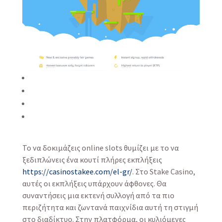
Το να δοκιμάζεις online slots θυμίζει με το να
ξεδιπλώνεις ένα κουτί πλήρες εκπλήξεις
https://casinostakee.com/el-gr/
. Στο Stake Casino,
αυτές οι εκπλήξεις υπάρχουν άφθονες. Θα
συναντήσεις μια εκτενή συλλογή από τα πιο
περιζήτητα και ζωντανά παιχνίδια αυτή τη στιγμή
στο διαδίκτυο. Στην πλατφόρμα, οι κυλιόμενες