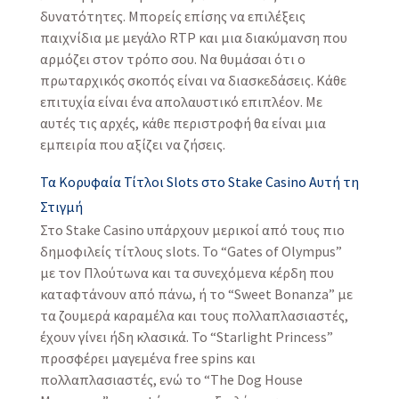
δυνατότητες. Μπορείς επίσης να επιλέξεις
παιχνίδια με μεγάλο RTP και μια διακύμανση που
αρμόζει στον τρόπο σου. Να θυμάσαι ότι ο
πρωταρχικός σκοπός είναι να διασκεδάσεις. Κάθε
επιτυχία είναι ένα απολαυστικό επιπλέον. Με
αυτές τις αρχές, κάθε περιστροφή θα είναι μια
εμπειρία που αξίζει να ζήσεις.
Τα Κορυφαία Τίτλοι Slots στο Stake Casino Αυτή τη
Στιγμή
Στο Stake Casino υπάρχουν μερικοί από τους πιο
δημοφιλείς τίτλους slots. Το “Gates of Olympus”
με τον Πλούτωνα και τα συνεχόμενα κέρδη που
καταφτάνουν από πάνω, ή το “Sweet Bonanza” με
τα ζουμερά καραμέλα και τους πολλαπλασιαστές,
έχουν γίνει ήδη κλασικά. Το “Starlight Princess”
προσφέρει μαγεμένα free spins και
πολλαπλασιαστές, ενώ το “The Dog House