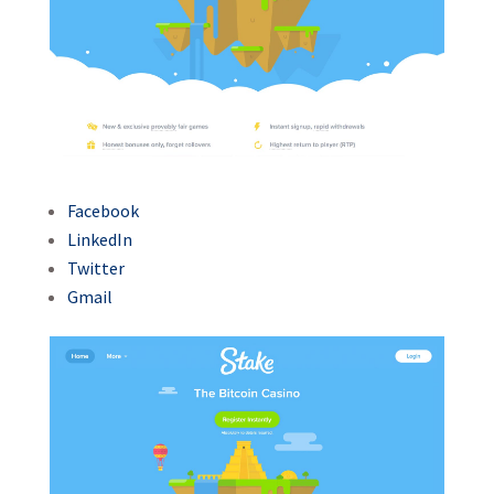
Facebook
LinkedIn
Twitter
Gmail