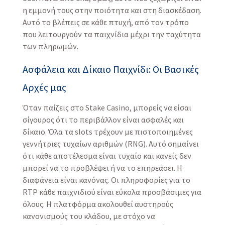
η εμμονή τους στην ποιότητα και στη διασκέδαση.
Αυτό το βλέπεις σε κάθε πτυχή, από τον τρόπο
που λειτουργούν τα παιχνίδια μέχρι την ταχύτητα
των πληρωμών.
Ασφάλεια και Δίκαιο Παιχνίδι: Οι Βασικές
Αρχές μας
Όταν παίζεις στο Stake Casino, μπορείς να είσαι
σίγουρος ότι το περιβάλλον είναι ασφαλές και
δίκαιο. Όλα τα slots τρέχουν με πιστοποιημένες
γεννήτριες τυχαίων αριθμών (RNG). Αυτό σημαίνει
ότι κάθε αποτέλεσμα είναι τυχαίο και κανείς δεν
μπορεί να το προβλέψει ή να το επηρεάσει. Η
διαφάνεια είναι κανόνας. Οι πληροφορίες για το
RTP κάθε παιχνιδιού είναι εύκολα προσβάσιμες για
όλους. Η πλατφόρμα ακολουθεί αυστηρούς
κανονισμούς του κλάδου, με στόχο να