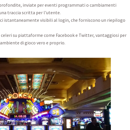
profondite, inviate per eventi programmati o cambiamenti
 una traccia scritta per l'utente.
ici istantaneamente visibili al login, che forniscono un riepilogo
eleri su piattaforme come Facebook e Twitter, vantaggiosi per
l'ambiente di gioco vero e proprio.