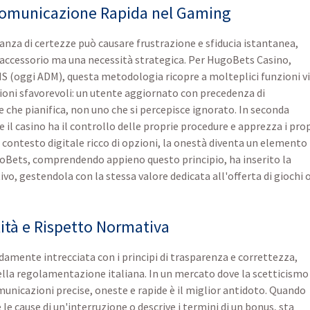
 Comunicazione Rapida nel Gaming
za di certezze può causare frustrazione e sfiducia istantanea,
accessorio ma una necessità strategica. Per HugoBets Casino,
 (oggi ADM), questa metodologia ricopre a molteplici funzioni vit
sioni sfavorevoli: un utente aggiornato con precedenza di
e che pianifica, non uno che si percepisce ignorato. In seconda
e il casino ha il controllo delle proprie procedure e apprezza i pro
n contesto digitale ricco di opzioni, la onestà diventa un elemento
ugoBets, comprendendo appieno questo principio, ha inserito la
o, gestendola con la stessa valore dedicata all'offerta di giochi o
lità e Rispetto Normativa
amente intrecciata con i principi di trasparenza e correttezza,
ella regolamentazione italiana. In un mercato dove la scetticismo
omunicazioni precise, oneste e rapide è il miglior antidoto. Quando
e cause di un'interruzione o descrive i termini di un bonus, sta