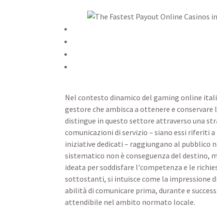
Nel contesto dinamico del gaming online italia
gestore che ambisca a ottenere e conservare la
distingue in questo settore attraverso una str
comunicazioni di servizio – siano essi riferiti 
iniziative dedicati – raggiungano al pubblic
sistematico non è conseguenza del destino, m
ideata per soddisfare l'competenza e le rich
sottostanti, si intuisce come la impressione d
abilità di comunicare prima, durante e succes
attendibile nel ambito normato locale.