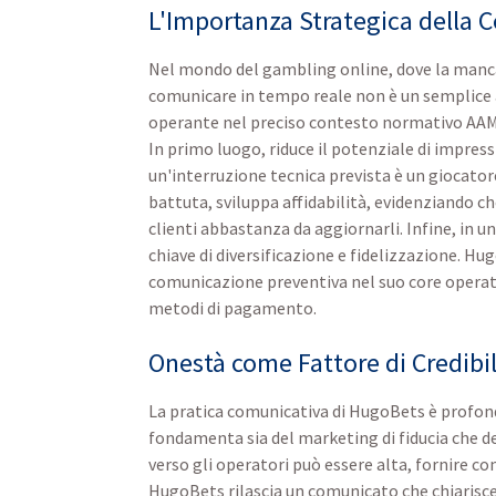
L'Importanza Strategica della
Nel mondo del gambling online, dove la mancan
comunicare in tempo reale non è un semplice 
operante nel preciso contesto normativo AAMS
In primo luogo, riduce il potenziale di impres
un'interruzione tecnica prevista è un giocator
battuta, sviluppa affidabilità, evidenziando ch
clienti abbastanza da aggiornarli. Infine, in u
chiave di diversificazione e fidelizzazione. H
comunicazione preventiva nel suo core operativ
metodi di pagamento.
Onestà come Fattore di Credibi
La pratica comunicativa di HugoBets è profond
fondamenta sia del marketing di fiducia che d
verso gli operatori può essere alta, fornire c
HugoBets rilascia un comunicato che chiarisce l