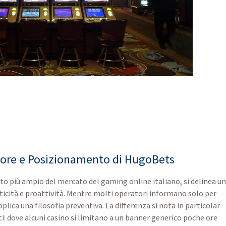
ttore e Posizionamento di HugoBets
to più ampio del mercato del gaming online italiano, si delinea u
ticità e proattività. Mentre molti operatori informano solo per
lica una filosofia preventiva. La differenza si nota in particolar
 dove alcuni casino si limitano a un banner generico poche ore