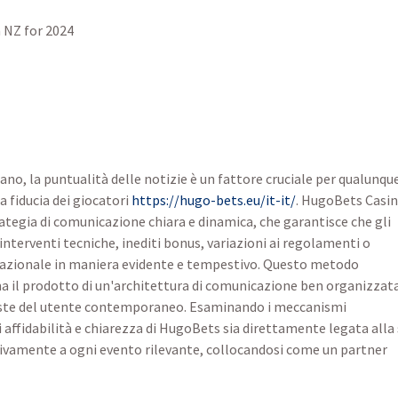
no, la puntualità delle notizie è un fattore cruciale per qualunqu
 fiducia dei giocatori
https://hugo-bets.eu/it-it/
. HugoBets Casin
ategia di comunicazione chiara e dinamica, che garantisce che gli
a interventi tecniche, inediti bonus, variazioni ai regolamenti o
o nazionale in maniera evidente e tempestivo. Questo metodo
a il prodotto di un'architettura di comunicazione ben organizzat
ieste del utente contemporaneo. Esaminando i meccanismi
i affidabilità e chiarezza di HugoBets sia direttamente legata alla
sivamente a ogni evento rilevante, collocandosi come un partner