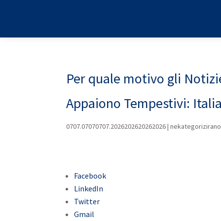
Per quale motivo gli Notiz
Appaiono Tempestivi: Itali
0707.07070707.2026202620262026
|
nekategoriziran
Facebook
LinkedIn
Twitter
Gmail