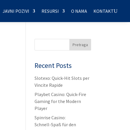
JAVNI POZIVI
RESURSI
O NAMA
KONTAKT
Pretraga
Recent Posts
Slotexo: Quick‑Hit Slots per
Vincite Rapide
Playbet Casino: Quick‑Fire
Gaming for the Modern
Player
Spinrise Casino:
Schnell‑Spaß für den