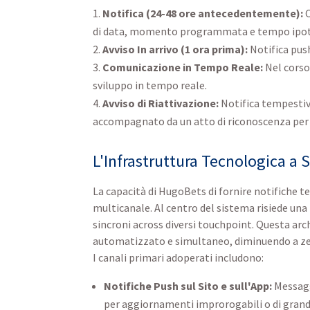
Notifica (24-48 ore antecedentemente):
C
di data, momento programmata e tempo ipot
Avviso In arrivo (1 ora prima):
Notifica push
Comunicazione in Tempo Reale:
Nel corso 
sviluppo in tempo reale.
Avviso di Riattivazione:
Notifica tempestiv
accompagnato da un atto di riconoscenza per l
L'Infrastruttura Tecnologica a 
La capacità di HugoBets di fornire notifiche t
multicanale. Al centro del sistema risiede una
sincroni across diversi touchpoint. Questa arc
automatizzato e simultaneo, diminuendo a zero 
I canali primari adoperati includono:
Notifiche Push sul Sito e sull'App:
Messaggi
per aggiornamenti improrogabili o di gran