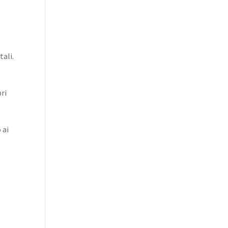
ali.
pri
 ai