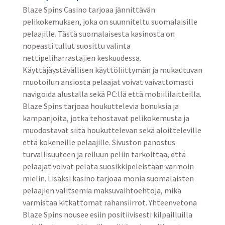
Blaze Spins Casino tarjoaa jännittävän
pelikokemuksen, joka on suunniteltu suomalaisille
pelaajille. Tästä suomalaisesta kasinosta on
nopeasti tullut suosittu valinta
nettipeliharrastajien keskuudessa.
Käyttäjäystävällisen käyttöliittymän ja mukautuvan
muotoilun ansiosta pelaajat voivat vaivattomasti
navigoida alustalla sekä PC:llä että mobiililaitteilla.
Blaze Spins tarjoaa houkuttelevia bonuksia ja
kampanjoita, jotka tehostavat pelikokemusta ja
muodostavat siitä houkuttelevan sekä aloitteleville
että kokeneille pelaajille. Sivuston panostus
turvallisuuteen ja reiluun peliin tarkoittaa, että
pelaajat voivat pelata suosikkipeleistään varmoin
mielin. Lisäksi kasino tarjoaa monia suomalaisten
pelaajien valitsemia maksuvaihtoehtoja, mikä
varmistaa kitkattomat rahansiirrot. Yhteenvetona
Blaze Spins nousee esiin positiivisesti kilpailluilla