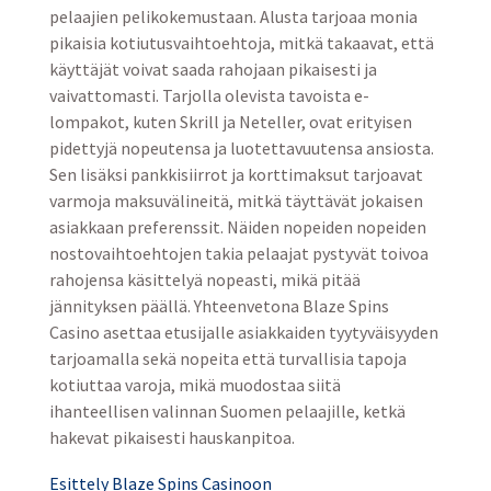
pelaajien pelikokemustaan. Alusta tarjoaa monia
pikaisia kotiutusvaihtoehtoja, mitkä takaavat, että
käyttäjät voivat saada rahojaan pikaisesti ja
vaivattomasti. Tarjolla olevista tavoista e-
lompakot, kuten Skrill ja Neteller, ovat erityisen
pidettyjä nopeutensa ja luotettavuutensa ansiosta.
Sen lisäksi pankkisiirrot ja korttimaksut tarjoavat
varmoja maksuvälineitä, mitkä täyttävät jokaisen
asiakkaan preferenssit. Näiden nopeiden nopeiden
nostovaihtoehtojen takia pelaajat pystyvät toivoa
rahojensa käsittelyä nopeasti, mikä pitää
jännityksen päällä. Yhteenvetona Blaze Spins
Casino asettaa etusijalle asiakkaiden tyytyväisyyden
tarjoamalla sekä nopeita että turvallisia tapoja
kotiuttaa varoja, mikä muodostaa siitä
ihanteellisen valinnan Suomen pelaajille, ketkä
hakevat pikaisesti hauskanpitoa.
Esittely Blaze Spins Casinoon