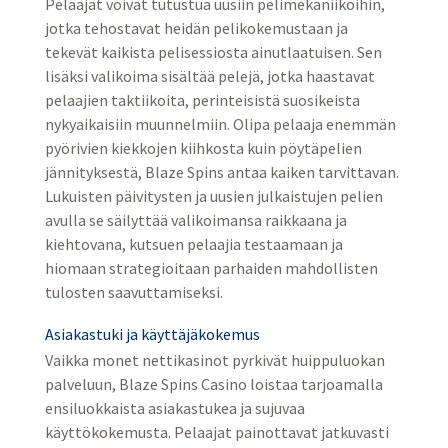
Pelaajat voivat tutustua uusiin pelimekaniikoihin,
jotka tehostavat heidän pelikokemustaan ja
tekevät kaikista pelisessiosta ainutlaatuisen. Sen
lisäksi valikoima sisältää pelejä, jotka haastavat
pelaajien taktiikoita, perinteisistä suosikeista
nykyaikaisiin muunnelmiin. Olipa pelaaja enemmän
pyörivien kiekkojen kiihkosta kuin pöytäpelien
jännityksestä, Blaze Spins antaa kaiken tarvittavan.
Lukuisten päivitysten ja uusien julkaistujen pelien
avulla se säilyttää valikoimansa raikkaana ja
kiehtovana, kutsuen pelaajia testaamaan ja
hiomaan strategioitaan parhaiden mahdollisten
tulosten saavuttamiseksi.
Asiakastuki ja käyttäjäkokemus
Vaikka monet nettikasinot pyrkivät huippuluokan
palveluun, Blaze Spins Casino loistaa tarjoamalla
ensiluokkaista asiakastukea ja sujuvaa
käyttökokemusta. Pelaajat painottavat jatkuvasti