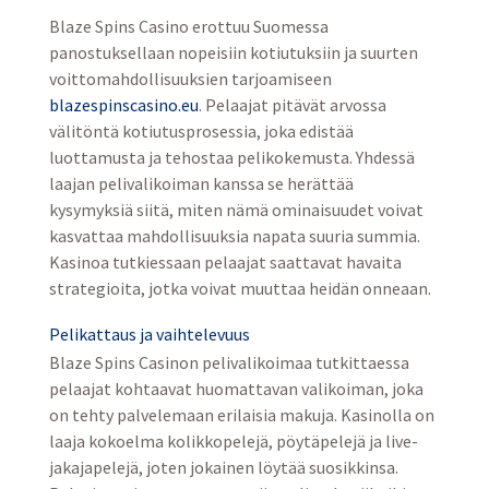
Blaze Spins Casino erottuu Suomessa
panostuksellaan nopeisiin kotiutuksiin ja suurten
voittomahdollisuuksien tarjoamiseen
blazespinscasino.eu
. Pelaajat pitävät arvossa
välitöntä kotiutusprosessia, joka edistää
luottamusta ja tehostaa pelikokemusta. Yhdessä
laajan pelivalikoiman kanssa se herättää
kysymyksiä siitä, miten nämä ominaisuudet voivat
kasvattaa mahdollisuuksia napata suuria summia.
Kasinoa tutkiessaan pelaajat saattavat havaita
strategioita, jotka voivat muuttaa heidän onneaan.
Pelikattaus ja vaihtelevuus
Blaze Spins Casinon pelivalikoimaa tutkittaessa
pelaajat kohtaavat huomattavan valikoiman, joka
on tehty palvelemaan erilaisia makuja. Kasinolla on
laaja kokoelma kolikkopelejä, pöytäpelejä ja live-
jakajapelejä, joten jokainen löytää suosikkinsa.