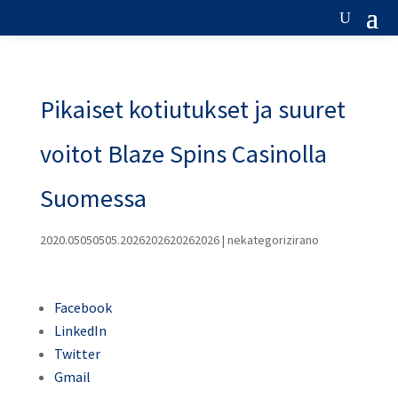
Pikaiset kotiutukset ja suuret
voitot Blaze Spins Casinolla
Suomessa
2020.05050505.2026202620262026
|
nekategorizirano
Facebook
LinkedIn
Twitter
Gmail