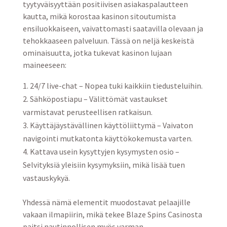
tyytyväisyyttään positiivisen asiakaspalautteen
kautta, mikä korostaa kasinon sitoutumista
ensiluokkaiseen, vaivattomasti saatavilla olevaan ja
tehokkaaseen palveluun. Tässä on neljä keskeistä
ominaisuutta, jotka tukevat kasinon lujaan
maineeseen:
24/7 live-chat – Nopea tuki kaikkiin tiedusteluihin.
Sähköpostiapu – Välittömät vastaukset
varmistavat perusteellisen ratkaisun.
Käyttäjäystävällinen käyttöliittymä – Vaivaton
navigointi mutkatonta käyttökokemusta varten.
Kattava usein kysyttyjen kysymysten osio –
Selvityksiä yleisiin kysymyksiin, mikä lisää tuen
vastauskykyä.
Yhdessä nämä elementit muodostavat pelaajille
vakaan ilmapiirin, mikä tekee Blaze Spins Casinosta
paitsi nautinnollisen myös varman.