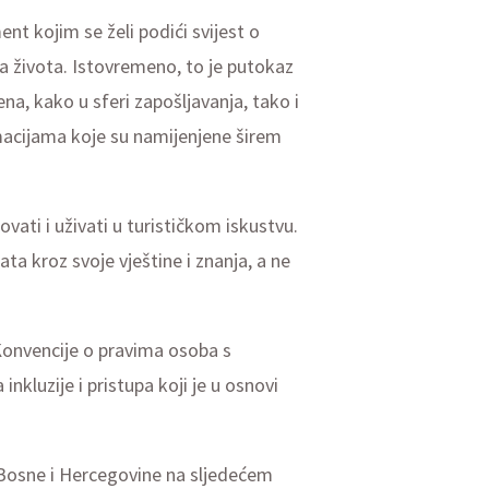
ent kojim se želi podići svijest o
a života. Istovremeno, to je putokaz
a, kako u sferi zapošljavanja, tako i
rmacijama koje su namijenjene širem
vati i uživati u turističkom iskustvu.
a kroz svoje vještine i znanja, a ne
Konvencije o pravima osoba s
kluzije i pristupa koji je u osnovi
or Bosne i Hercegovine na sljedećem