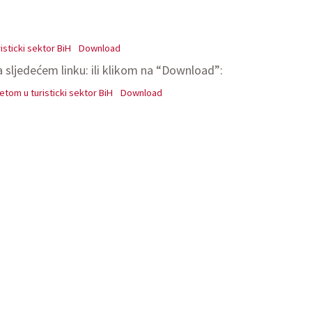
isticki sektor BiH
Download
 sljedećem linku: ili klikom na “Download”:
etom u turisticki sektor BiH
Download
E kriterija na BHS jezik, Vlada SAD-a putem projekta USAID Turiza