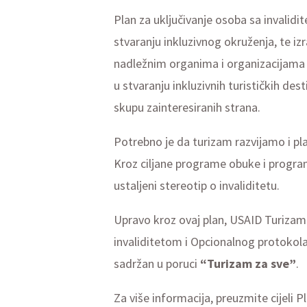
Plan za uključivanje osoba sa invalidit
stvaranju inkluzivnog okruženja, te i
nadležnim organima i organizacijama k
u stvaranju inkluzivnih turističkih d
skupu zainteresiranih strana.
Potrebno je da turizam razvijamo i plas
Kroz ciljane programe obuke i program
ustaljeni stereotip o invaliditetu.
Upravo kroz ovaj plan, USAID Turizam
invaliditetom i Opcionalnog protokola 
sadržan u poruci
“Turizam za sve”
.
Za više informacija, preuzmite cijeli 