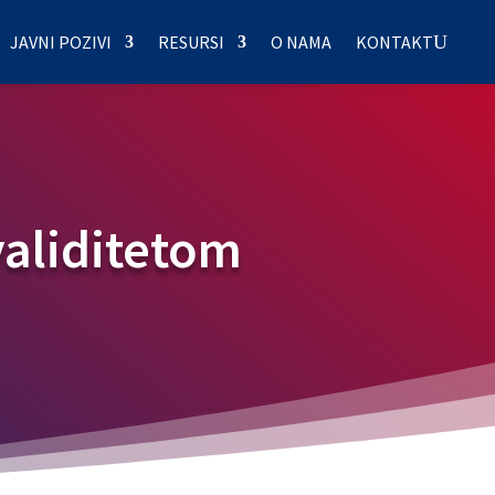
JAVNI POZIVI
RESURSI
O NAMA
KONTAKT
validitetom