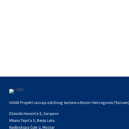
USAID Turizam Vam predstavlja Informat
USAID Projekt razvoja održivog turizma u Bosni i Hercegovini (Turizam
Džavida Haverića 5, Sarajevo
Milana Tepića 5, Banja Luka
Nadbiskupa Čule 2, Mostar