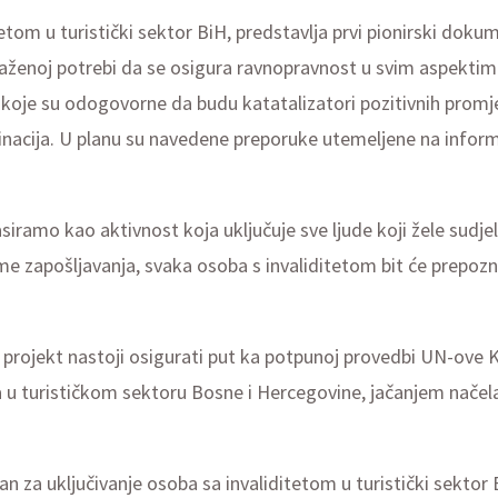
etom u turistički sektor BiH, predstavlja prvi pionirski dokum
zraženoj potrebi da se osigura ravnopravnost u svim aspektim
oje su odogovorne da budu katatalizatori pozitivnih promjen
estinacija. U planu su navedene preporuke utemeljene na info
iramo kao aktivnost koja uključuje sve ljude koji žele sudjelo
e zapošljavanja, svaka osoba s invaliditetom bit će prepoznat
 projekt nastoji osigurati put ka potpunoj provedbi UN-ove 
u turističkom sektoru Bosne i Hercegovine, jačanjem načela in
Plan za uključivanje osoba sa invaliditetom u turistički sekt