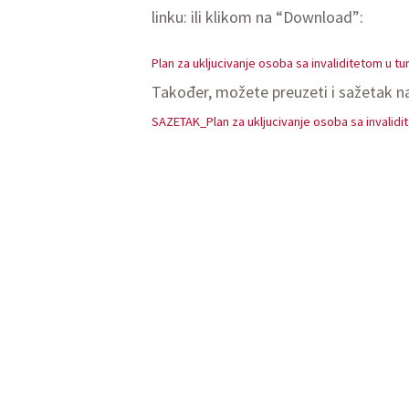
linku: ili klikom na “Download”:
Plan za ukljucivanje osoba sa invaliditetom u tur
Također, možete preuzeti i sažetak na
SAZETAK_Plan za ukljucivanje osoba sa invalidit
Prevođenjem i objavljivanjem GSTC MIC