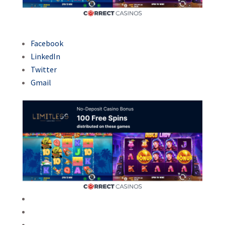
Facebook
LinkedIn
Twitter
Gmail