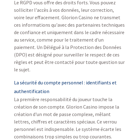
Le RGPD vous offre des droits forts. Vous pouvez
solliciter l'accès à vos données, leur correction,
voire leur effacement. Glorion Casino ne transmet
ces informations qu'avec des partenaires techniques
de confiance et uniquement dans le cadre nécessaire
au service, comme pour le traitement d'un
paiement. Un Délégué à la Protection des Données
(DPO) est désigné pour surveiller le respect de ces
règles et peut être contacté pour toute question sur
le sujet.
La sécurité du compte personnel : identifiants et
authentification
La première responsabilité du joueur touche la
création de son compte. Glorion Casino impose la
création d'un mot de passe complexe, mêlant
lettres, chiffres et caractères spéciaux. Ce verrou
personnel est indispensable. Le système écarte les
combinaisons trop simples ou trop courantes.