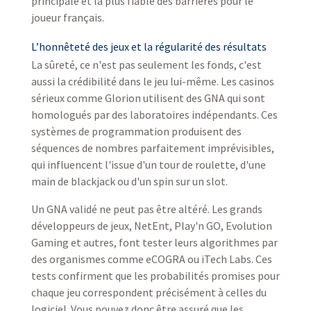
principale et la plus fiable des barrières pour le
joueur français.
L’honnêteté des jeux et la régularité des résultats
La sûreté, ce n'est pas seulement les fonds, c'est
aussi la crédibilité dans le jeu lui-même. Les casinos
sérieux comme Glorion utilisent des GNA qui sont
homologués par des laboratoires indépendants. Ces
systèmes de programmation produisent des
séquences de nombres parfaitement imprévisibles,
qui influencent l'issue d'un tour de roulette, d'une
main de blackjack ou d'un spin sur un slot.
Un GNA validé ne peut pas être altéré. Les grands
développeurs de jeux, NetEnt, Play'n GO, Evolution
Gaming et autres, font tester leurs algorithmes par
des organismes comme eCOGRA ou iTech Labs. Ces
tests confirment que les probabilités promises pour
chaque jeu correspondent précisément à celles du
logiciel. Vous pouvez donc être assuré que les