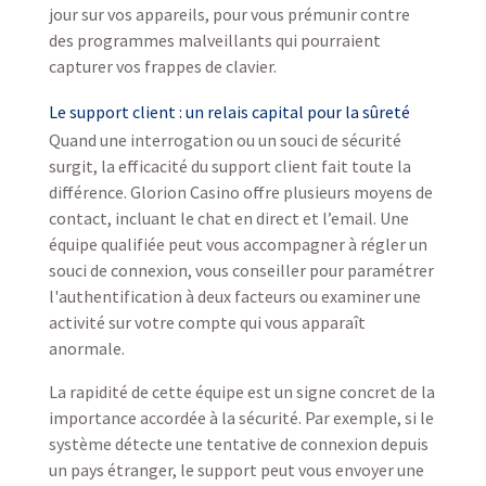
jour sur vos appareils, pour vous prémunir contre
des programmes malveillants qui pourraient
capturer vos frappes de clavier.
Le support client : un relais capital pour la sûreté
Quand une interrogation ou un souci de sécurité
surgit, la efficacité du support client fait toute la
différence. Glorion Casino offre plusieurs moyens de
contact, incluant le chat en direct et l’email. Une
équipe qualifiée peut vous accompagner à régler un
souci de connexion, vous conseiller pour paramétrer
l'authentification à deux facteurs ou examiner une
activité sur votre compte qui vous apparaît
anormale.
La rapidité de cette équipe est un signe concret de la
importance accordée à la sécurité. Par exemple, si le
système détecte une tentative de connexion depuis
un pays étranger, le support peut vous envoyer une