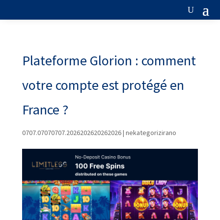
Plateforme Glorion : comment
votre compte est protégé en
France ?
0707.07070707.2026202620262026
|
nekategorizirano