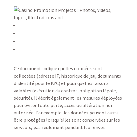
Ce document indique quelles données sont
collectées (adresse IP, historique de jeu, documents
d'identité pour le KYC) et pour quelles raisons
valables (exécution du contrat, obligation légale,
sécurité). Il décrit également les mesures déployées
pour éviter toute perte, accès ou altération non
autorisée. Par exemple, les données peuvent aussi
être protégées lorsqu'elles sont conservées sur les
serveurs, pas seulement pendant leur envoi.