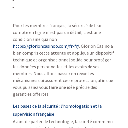
Pour les membres français, la sécurité de leur
compte en ligne n'est pas un détail, c'est une
condition sine qua non
https://glorioncasinoo.com/fr-fr/
. Glorion Casino a
bien compris cette attente et applique un dispositif
technique et organisationnel solide pour protéger
les données personnelles et les avoirs de ses
membres. Nous allons passer en revue les
mécanismes qui assurent cette protection, afin que
vous puissiez vous faire une idée précise des
garanties offertes.
Les bases de la sécurité : l'homologation et la
supervision française
Avant de parler de technologie, la sûreté commence