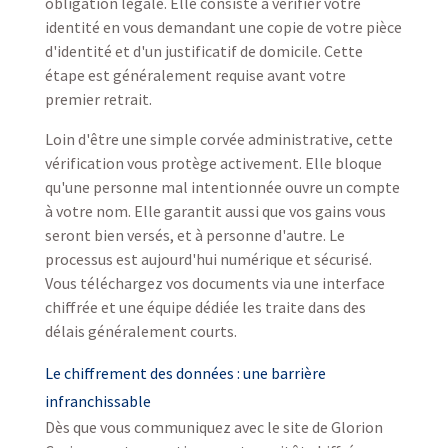
obligation légale. Elle consiste à vérifier votre
identité en vous demandant une copie de votre pièce
d'identité et d'un justificatif de domicile. Cette
étape est généralement requise avant votre
premier retrait.
Loin d'être une simple corvée administrative, cette
vérification vous protège activement. Elle bloque
qu'une personne mal intentionnée ouvre un compte
à votre nom. Elle garantit aussi que vos gains vous
seront bien versés, et à personne d'autre. Le
processus est aujourd'hui numérique et sécurisé.
Vous téléchargez vos documents via une interface
chiffrée et une équipe dédiée les traite dans des
délais généralement courts.
Le chiffrement des données : une barrière
infranchissable
Dès que vous communiquez avec le site de Glorion