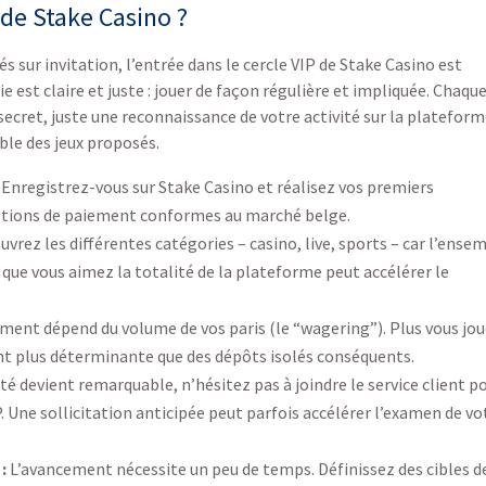
 de Stake Casino ?
 sur invitation, l’entrée dans le cercle VIP de Stake Casino est
e est claire et juste : jouer de façon régulière et impliquée. Chaqu
e secret, juste une reconnaissance de votre activité sur la plateform
mble des jeux proposés.
Enregistrez-vous sur Stake Casino et réalisez vos premiers
 options de paiement conformes au marché belge.
vrez les différentes catégories – casino, live, sports – car l’ense
que vous aimez la totalité de la plateforme peut accélérer le
ent dépend du volume de vos paris (le “wagering”). Plus vous jou
vent plus déterminante que des dépôts isolés conséquents.
té devient remarquable, n’hésitez pas à joindre le service client p
 Une sollicitation anticipée peut parfois accélérer l’examen de vo
:
L’avancement nécessite un peu de temps. Définissez des cibles de