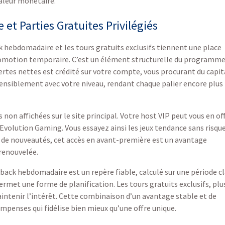
aleur monétaire.
 Parties Gratuites Privilégiés
k hebdomadaire et les tours gratuits exclusifs tiennent une place
romotion temporaire. C’est un élément structurelle du programme
es nettes est crédité sur votre compte, vous procurant du capit
ensiblement avec votre niveau, rendant chaque palier encore plus
 non affichées sur le site principal. Votre host VIP peut vous en off
 Evolution Gaming. Vous essayez ainsi les jeux tendance sans risque
de nouveautés, cet accès en avant-première est un avantage
renouvelée.
back hebdomadaire est un repère fiable, calculé sur une période cl
rmet une forme de planification. Les tours gratuits exclusifs, plu
ntenir l’intérêt. Cette combinaison d’un avantage stable et de
mpenses qui fidélise bien mieux qu’une offre unique.