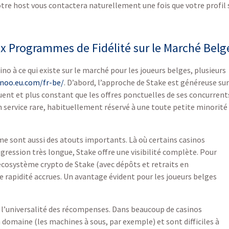
otre host vous contactera naturellement une fois que votre profil 
 Programmes de Fidélité sur le Marché Belg
 à ce qui existe sur le marché pour les joueurs belges, plusieurs
inoo.eu.com/fr-be/
. D’abord, l’approche de Stake est généreuse sur
nt et plus constant que les offres ponctuelles de ses concurrent
un service rare, habituellement réservé à une toute petite minorité
me sont aussi des atouts importants. Là où certains casinos
gression très longue, Stake offre une visibilité complète. Pour
écosystème crypto de Stake (avec dépôts et retraits en
e rapidité accrues. Un avantage évident pour les joueurs belges
l’universalité des récompenses. Dans beaucoup de casinos
 domaine (les machines à sous, par exemple) et sont difficiles à