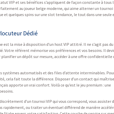
statut VIP et ses bénéfices s’appliquent de façon constante à tous 
rfaitement au joueur belge moderne, qui aime alterner un tournoi
gue et quelques spins sur une slot tendance, le tout dans une seule 
erlocuteur Dédié
est la mise à disposition d’un host VIP attitré. Il ne s’agit pas du
édié. Votre référent mémorise vos préférences et vos besoins. Il dev
r planifier un dépôt sur mesure, accéder à une offre confidentielle
des systèmes automatisés et des files d’attente interminables. Pour
lité, cela fait toute la différence. Disposer d’un contact qui maîtris
çais apporte un vrai confort. Voilà ce qu’est le jeu premium : une
 besoins.
iscrètement d’un tournoi VIP qui vous correspond, vous assister 
us rapidement, ou traiter un éventuel différend de manière accélér
de Stake envers votre satisfaction. Cette couche de service sur me