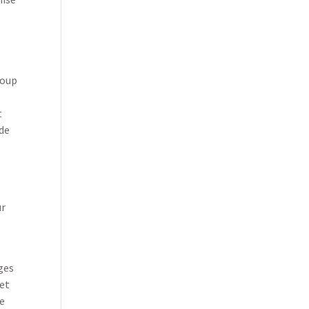
coup
t
 de
ur
èges
 et
re