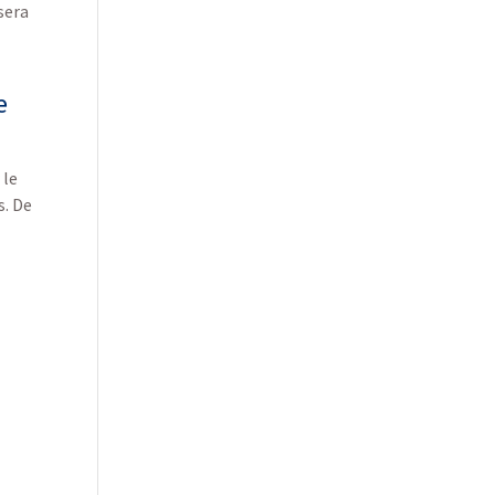
sera
e
 le
s. De