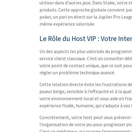
utiliser dans d'autres jeux. Dans Stake, votre 
produits. Cette approche globale convient pa
poker, un pari en direct sur la Jupiler Pro Lea
même expérience valorisée.
Le Rôle du Host VIP : Votre Int
Un des aspects les plus valorisés du programme 
service client classique. C’est un conseiller d
votre point de contact unique, que ce soit pou
régler un problème technique avancé.
Cette relation directe évite les frustrations 
joueur belge, sensible à l’efficacité et à la qua
votre environnement local et vous aide en fran
expérience fluide, humaine, qui s’adapte à vos
Concrètement, votre host peut vous prévenir d
l’organisation de votre jeu pour progresser pl
C’est un médiateur, qui incarne l’engagement 