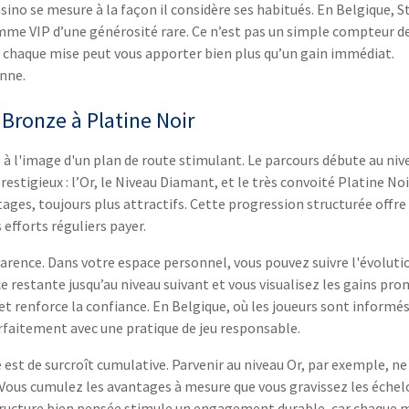
asino se mesure à la façon il considère ses habitués. En Belgique, S
mme VIP d’une générosité rare. Ce n’est pas un simple compteur d
ù chaque mise peut vous apporter bien plus qu’un gain immédiat.
nne.
 Bronze à Platine Noir
 à l'image d'un plan de route stimulant. Le parcours débute au niv
estigieux : l’Or, le Niveau Diamant, et le très convoité Platine Noi
ages, toujours plus attractifs. Cette progression structurée offre
 efforts réguliers payer.
parence. Dans votre espace personnel, vous pouvez suivre l'évoluti
ce restante jusqu’au niveau suivant et vous visualisez les gains pro
t renforce la confiance. En Belgique, où les joueurs sont informés
rfaitement avec une pratique de jeu responsable.
 est de surcroît cumulative. Parvenir au niveau Or, par exemple, ne
t. Vous cumulez les avantages à mesure que vous gravissez les échel
 structure bien pensée stimule un engagement durable, car chaque 