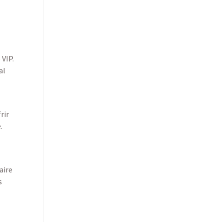
 VIP.
al
rir
.
aire
s