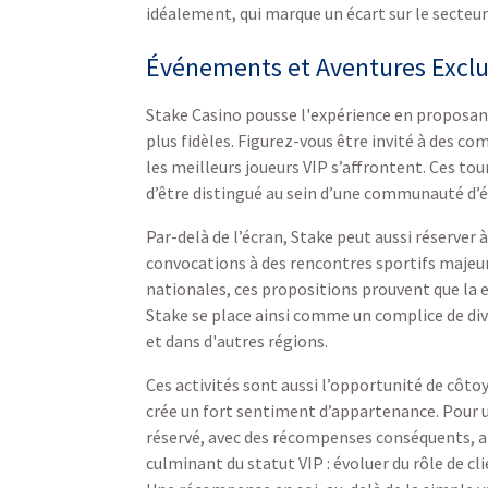
idéalement, qui marque un écart sur le secteur
Événements et Aventures Exclus
Stake Casino pousse l'expérience en proposan
plus fidèles. Figurez-vous être invité à des 
les meilleurs joueurs VIP s’affrontent. Ces to
d’être distingué au sein d’une communauté d’é
Par-delà de l’écran, Stake peut aussi réserve
convocations à des rencontres sportifs majeurs
nationales, ces propositions prouvent que la 
Stake se place ainsi comme un complice de dive
et dans d'autres régions.
Ces activités sont aussi l’opportunité de côt
crée un fort sentiment d’appartenance. Pour u
réservé, avec des récompenses conséquents, app
culminant du statut VIP : évoluer du rôle de cl