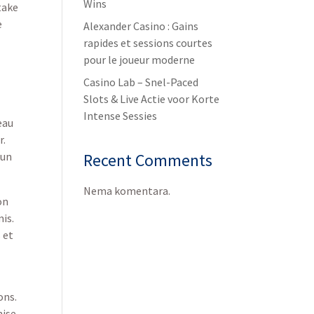
Wins
take
e
Alexander Casino : Gains
rapides et sessions courtes
pour le joueur moderne
Casino Lab – Snel‑Paced
Slots & Live Actie voor Korte
Intense Sessies
eau
r.
 un
Recent Comments
Nema komentara.
on
mis.
 et
ons.
mise