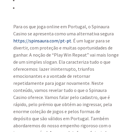
Para os que joga online em Portugal, o Spinaura
Casino se apresenta como uma alternativa segura
https://spinsaura.com/pt-pt
. É um lugar para se
divertir, com proteção e muitas oportunidades de
ganhar. A noção de “Play Win Repeat” vai mais longe
de um simples slogan. Ela caracteriza tudo o que
oferecemos: lazer ininterrupto, triunfos
emocionantes e a vontade de retornar
repetidamente para jogar novamente. Neste
conteúdo, vamos revelar tudo o que o Spinaura
Casino oferece. Vamos falar pelo cadastro, que é
rápido, pelo prémio que obtém ao ingressar, pela
enorme coleção de jogos e pelos formas de
depósito que são válidos em Portugal. Também
abordaremos do nosso empenho rigoroso com o