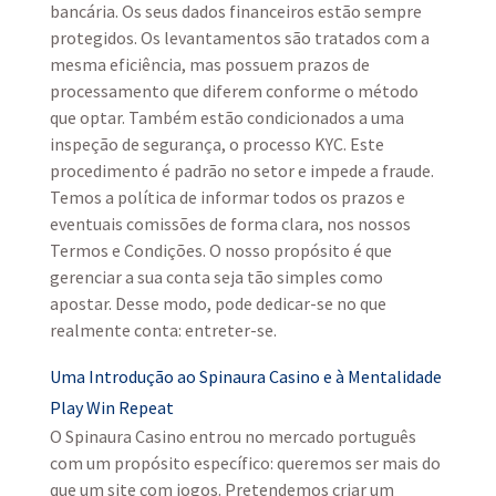
bancária. Os seus dados financeiros estão sempre
protegidos. Os levantamentos são tratados com a
mesma eficiência, mas possuem prazos de
processamento que diferem conforme o método
que optar. Também estão condicionados a uma
inspeção de segurança, o processo KYC. Este
procedimento é padrão no setor e impede a fraude.
Temos a política de informar todos os prazos e
eventuais comissões de forma clara, nos nossos
Termos e Condições. O nosso propósito é que
gerenciar a sua conta seja tão simples como
apostar. Desse modo, pode dedicar-se no que
realmente conta: entreter-se.
Uma Introdução ao Spinaura Casino e à Mentalidade
Play Win Repeat
O Spinaura Casino entrou no mercado português
com um propósito específico: queremos ser mais do
que um site com jogos. Pretendemos criar um