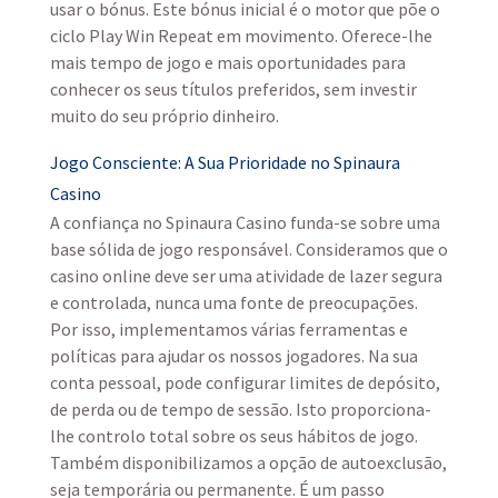
usar o bónus. Este bónus inicial é o motor que põe o
ciclo Play Win Repeat em movimento. Oferece-lhe
mais tempo de jogo e mais oportunidades para
conhecer os seus títulos preferidos, sem investir
muito do seu próprio dinheiro.
Jogo Consciente: A Sua Prioridade no Spinaura
Casino
A confiança no Spinaura Casino funda-se sobre uma
base sólida de jogo responsável. Consideramos que o
casino online deve ser uma atividade de lazer segura
e controlada, nunca uma fonte de preocupações.
Por isso, implementamos várias ferramentas e
políticas para ajudar os nossos jogadores. Na sua
conta pessoal, pode configurar limites de depósito,
de perda ou de tempo de sessão. Isto proporciona-
lhe controlo total sobre os seus hábitos de jogo.
Também disponibilizamos a opção de autoexclusão,
seja temporária ou permanente. É um passo