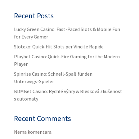
Recent Posts
Lucky Green Casino: Fast‑Paced Slots & Mobile Fun
for Every Gamer
Slotexo: Quick‑Hit Slots per Vincite Rapide
Playbet Casino: Quick‑Fire Gaming for the Modern
Player
Spinrise Casino: Schnell‑Spaß für den
Unterwegs‑Spieler
BDMBet Casino: Rychlé výhry & Blesková zkušenost
s automaty
Recent Comments
Nema komentara.