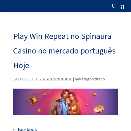
Play Win Repeat no Spinaura
Casino no mercado português
Hoje
1414.05050505.2026202620262026
|
nekategorizirano
Facebook