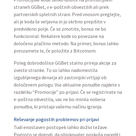
straneh GGBet, v e-poštnih obvestilih ali prek
partnerskih spletnih strani. Pred vnosom preglejte,
ali je koda še veljavna in jo skrbno prepišite v
predvideno polje. Če se zmotite, bonus ne bo
funkcioniral. Nekatere kode so povezane na
določeno plačilno metodo. Na primer, bonus lahko
prevzamete le, če položite z Bitcoinom.
Poleg dobrodošlice GGBet stalno prireja akcije za
zveste stranke. To so lahko nadomestila
izgubljenega denarja ali zastonjski vrtljaji ob
določenem pologu. Vse aktualne ponudbe najdete v
razdelku “Promocije” po prijavi. Če se registrirate na
e-poštna obvestila, vas ne bo minila nobena
ponudba, ki pristaja vašemu načinu igranja.
Reševanje pogostih problemov pri prijavi
Tudi enostaven postopek lahko doživi težave.
Pogosto se dogodi, da obiskovalec poskuša narediti