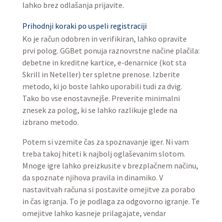
lahko brez odlašanja prijavite.
Prihodnji koraki po uspeli registraciji
Ko je račun odobren in verifikiran, lahko opravite
prvi polog. GGBet ponuja raznovrstne načine plačila:
debetne in kreditne kartice, e-denarnice (kot sta
Skrill in Neteller) ter spletne prenose. Izberite
metodo, ki jo boste lahko uporabili tudi za dvig.
Tako bo vse enostavnejše. Preverite minimalni
znesek za polog, ki se lahko razlikuje glede na
izbrano metodo.
Potem si vzemite čas za spoznavanje iger. Ni vam
treba takoj hiteti k najbolj oglaševanim slotom.
Mnoge igre lahko preizkusite v brezplačnem načinu,
da spoznate njihova pravila in dinamiko. V
nastavitvah računa si postavite omejitve za porabo
in čas igranja. To je podlaga za odgovorno igranje. Te
omejitve lahko kasneje prilagajate, vendar