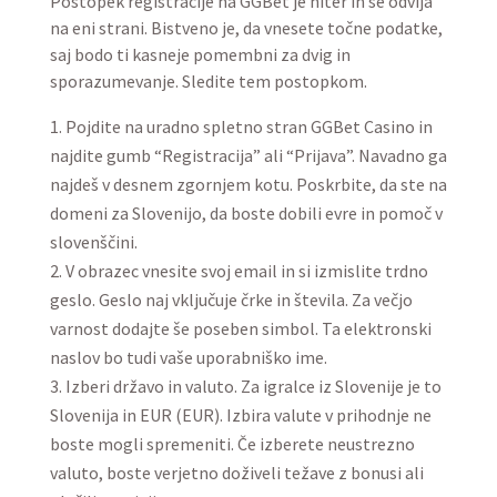
Postopek registracije na GGBet je hiter in se odvija
na eni strani. Bistveno je, da vnesete točne podatke,
saj bodo ti kasneje pomembni za dvig in
sporazumevanje. Sledite tem postopkom.
Pojdite na uradno spletno stran GGBet Casino in
najdite gumb “Registracija” ali “Prijava”. Navadno ga
najdeš v desnem zgornjem kotu. Poskrbite, da ste na
domeni za Slovenijo, da boste dobili evre in pomoč v
slovenščini.
V obrazec vnesite svoj email in si izmislite trdno
geslo. Geslo naj vključuje črke in števila. Za večjo
varnost dodajte še poseben simbol. Ta elektronski
naslov bo tudi vaše uporabniško ime.
Izberi državo in valuto. Za igralce iz Slovenije je to
Slovenija in EUR (EUR). Izbira valute v prihodnje ne
boste mogli spremeniti. Če izberete neustrezno
valuto, boste verjetno doživeli težave z bonusi ali