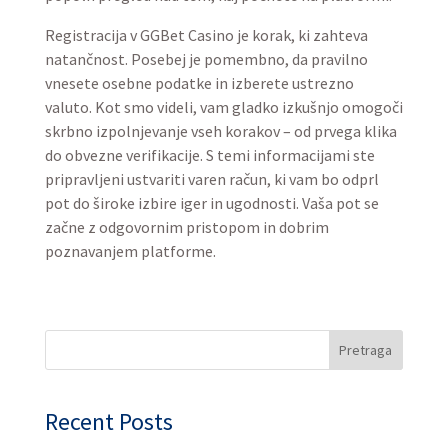
Registracija v GGBet Casino je korak, ki zahteva
natančnost. Posebej je pomembno, da pravilno
vnesete osebne podatke in izberete ustrezno
valuto. Kot smo videli, vam gladko izkušnjo omogoči
skrbno izpolnjevanje vseh korakov – od prvega klika
do obvezne verifikacije. S temi informacijami ste
pripravljeni ustvariti varen račun, ki vam bo odprl
pot do široke izbire iger in ugodnosti. Vaša pot se
začne z odgovornim pristopom in dobrim
poznavanjem platforme.
Pretraga
Recent Posts