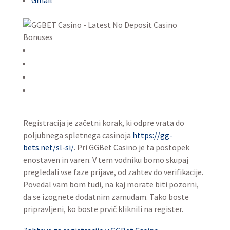
Gmail
Registracija je začetni korak, ki odpre vrata do
poljubnega spletnega casinoja
https://gg-
bets.net/sl-si/
. Pri GGBet Casino je ta postopek
enostaven in varen. V tem vodniku bomo skupaj
pregledali vse faze prijave, od zahtev do verifikacije.
Povedal vam bom tudi, na kaj morate biti pozorni,
da se izognete dodatnim zamudam. Tako boste
pripravljeni, ko boste prvič kliknili na register.