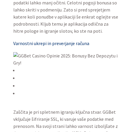
podatki lahko manj očitni. Celotni pogoji bonusa so
lahko skriti v podmeniju. Zato si pred sprejetjem
katere koli ponudbe v aplikaciji še enkrat oglejte vse
podrobnosti. Kljub temu je aplikacija odlična za
hitre pologe in igranje slotov, ko ste na poti.
Varnostni ukrepi in preverjanje računa
Zaščita je pri spletnem igranju ključna stvar. GGBet
vključuje šifriranje SSL, ki varuje vaše podatke med
prenosom. Na svoji strani lahko varnost izboljšate z