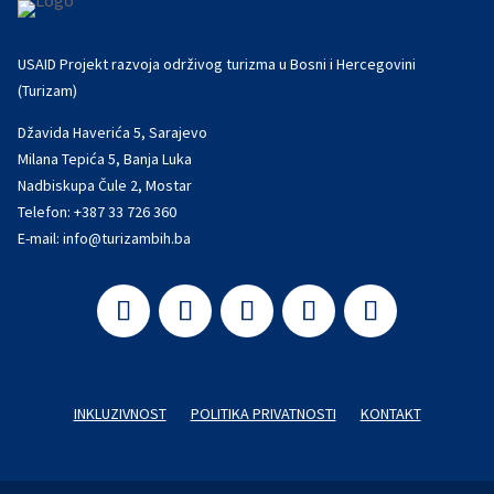
USAID Projekt razvoja održivog turizma u Bosni i Hercegovini
(Turizam)
Džavida Haverića 5, Sarajevo
Milana Tepića 5, Banja Luka
Nadbiskupa Čule 2, Mostar
Telefon:
+387 33 726 360
E-mail:
info@turizambih.ba
INKLUZIVNOST
POLITIKA PRIVATNOSTI
KONTAKT