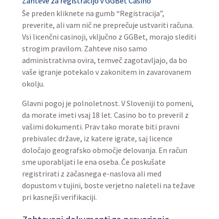
Zahteve za registracijo v GGBet Casino
Še preden kliknete na gumb “Registracija”,
preverite, ali vam nič ne preprečuje ustvariti računa.
Vsi licenčni casinoji, vključno z GGBet, morajo slediti
strogim pravilom. Zahteve niso samo
administrativna ovira, temveč zagotavljajo, da bo
vaše igranje potekalo v zakonitem in zavarovanem
okolju.
Glavni pogoj je polnoletnost. V Sloveniji to pomeni,
da morate imeti vsaj 18 let. Casino bo to preveril z
vašimi dokumenti. Prav tako morate biti pravni
prebivalec države, iz katere igrate, saj licence
določajo geografsko območje delovanja. En račun
sme uporabljati le ena oseba. Če poskušate
registrirati z začasnega e-naslova ali med
dopustom v tujini, boste verjetno naleteli na težave
pri kasnejši verifikaciji.