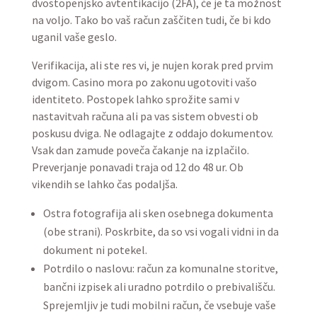
dvostopenjsko avtentikacijo (2FA), če je ta možnost
na voljo. Tako bo vaš račun zaščiten tudi, če bi kdo
uganil vaše geslo.
Verifikacija, ali ste res vi, je nujen korak pred prvim
dvigom. Casino mora po zakonu ugotoviti vašo
identiteto. Postopek lahko sprožite sami v
nastavitvah računa ali pa vas sistem obvesti ob
poskusu dviga. Ne odlagajte z oddajo dokumentov.
Vsak dan zamude poveča čakanje na izplačilo.
Preverjanje ponavadi traja od 12 do 48 ur. Ob
vikendih se lahko čas podaljša.
Ostra fotografija ali sken osebnega dokumenta
(obe strani). Poskrbite, da so vsi vogali vidni in da
dokument ni potekel.
Potrdilo o naslovu: račun za komunalne storitve,
bančni izpisek ali uradno potrdilo o prebivališču.
Sprejemljiv je tudi mobilni račun, če vsebuje vaše