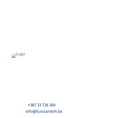
USAID Projekt razvoja održivog turizma u Bosni i
Hercegovini (Turizam)
Džavida Haverića 5, Sarajevo
Milana Tepića 5, Banja Luka
Nadbiskupa Čule 2, Mostar
Telefon:
+387 33 726 360
E-mail:
info@turizambih.ba