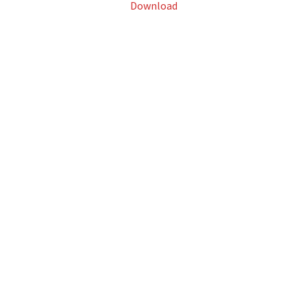
Download
držaja (agencije/pojedinci) pozivaju se da pošalju svoje prijedloge u..