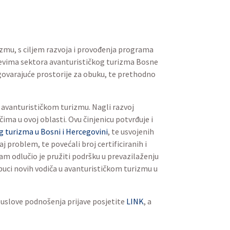
zmu, s ciljem razvoja i provođenja programa
jevima sektora avanturističkog turizma Bosne
dgovarajuće prostorije za obuku, te prethodno
 avanturističkom turizmu. Nagli razvoj
ma u ovoj oblasti. Ovu činjenicu potvrđuje i
og turizma u Bosni i Hercegovini
, te usvojenih
 problem, te povećali broj certificiranih i
am odlučio je pružiti podršku u prevazilaženju
buci novih vodiča u avanturističkom turizmu u
a uslove podnošenja prijave posjetite
LINK
, a