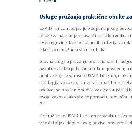
Gmail
Usluge pružanja praktične obuke za
USAID Turizam objavljuje dopunu prvog poziva
obuke za najmanje 20 avanturističkih vodiča
i Hercegovine. Neki od ključnih kriterija za 
iskustvo u pružanju sličnih obuka.
Glavna uloga u pružanju profesionalnih, odgov
avanturističkih putovanja tokom posljednjih d
analiza koju je sproveo USAID Turizam, u okv
strategija za razvoj turizma u oba bh. entitet
adekvatno obučenih vodiča za avanturistički t
ovog izazova tako što će pomoći u provođenju 
BiH.
Pridružite se USAID Turizam projektu u stvaran
više detalja o dopuni ovog poziva, preuzmite