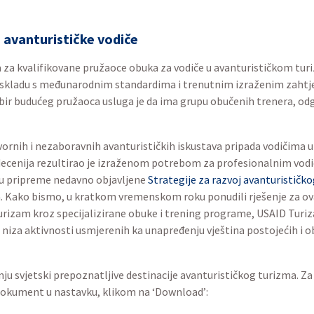
 avanturističke vodiče
 za kvalifikovane pružaoce obuka za vodiče u avanturističkom turi
 u skladu s međunarodnim standardima i trenutnim izraženim zaht
odabir budućeg pružaoca usluga je da ima grupu obučenih trenera, o
ornih i nezaboravnih avanturističkih iskustava pripada vodičima u
ecenija rezultirao je izraženom potrebom za profesionalnim vodiči
iru pripreme nedavno objavljene
Strategije za razvoj avanturističk
a. Kako bismo, u kratkom vremenskom roku ponudili rješenje za ovaj
urizam kroz specijalizirane obuke i trening programe, USAID Turiz
niza aktivnosti usmjerenih ka unapređenju vještina postojećih i o
ju svjetski prepoznatljive destinacije avanturističkog turizma. Z
 dokument u nastavku, klikom na ‘Download’: