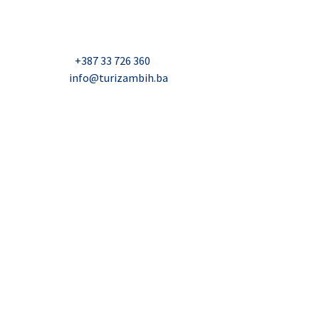
Džavida Haverića 5, Sarajevo
Milana Tepića 5, Banja Luka
Nadbiskupa Čule 2, Mostar
Telefon:
+387 33 726 360
E-mail:
info@turizambih.ba
Inkluzivnost
Politika privatnosti
Kontakt
© 2023, Turizambih.ba. All right reserved.