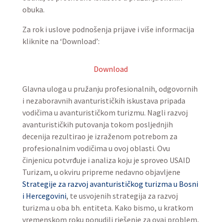
obuka.
Za rok i uslove podnošenja prijave i više informacija
kliknite na ‘Download’:
Download
Glavna uloga u pružanju profesionalnih, odgovornih
i nezaboravnih avanturističkih iskustava pripada
vodičima u avanturističkom turizmu. Nagli razvoj
avanturističkih putovanja tokom posljednjih
decenija rezultirao je izraženom potrebom za
profesionalnim vodičima u ovoj oblasti. Ovu
činjenicu potvrđuje i analiza koju je sproveo USAID
Turizam, u okviru pripreme nedavno objavljene
Strategije za razvoj avanturističkog turizma u Bosni
i Hercegovini
, te usvojenih strategija za razvoj
turizma u oba bh. entiteta. Kako bismo, u kratkom
vremenskom roku ponudili rješenje za ovaj problem,