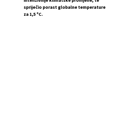
intenzivnije klimatske promjene, te
spriječio porast globalne temperature
za 1,5 ºC.