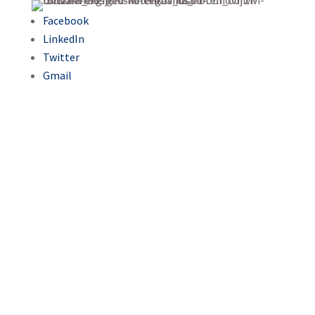
Facebook
LinkedIn
Twitter
Gmail
Zašto je brošura o
energetskoj
efikasnosti važna za
sektor hotelijerstva?