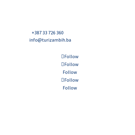
Džavida Haverića 5, Sarajevo
Milana Tepića 5, Banja Luka
Nadbiskupa Čule 2, Mostar
Telefon:
+387 33 726 360
E-mail:
info@turizambih.ba
Follow
Follow
Follow
Follow
Follow
Inkluzivnost
Politika privatnosti
Kontakt