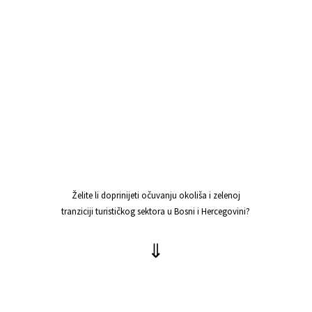
plaće, amortizacija, kamate
na kredite, troškovi hrane,
održavanje, marketing i
drugo, troškovi energenata se
mogu efikasno kontrolirati i
postepeno smanjivati.
Želite li doprinijeti očuvanju okoliša i zelenoj
tranziciji turističkog sektora u Bosni i Hercegovini?
⇓