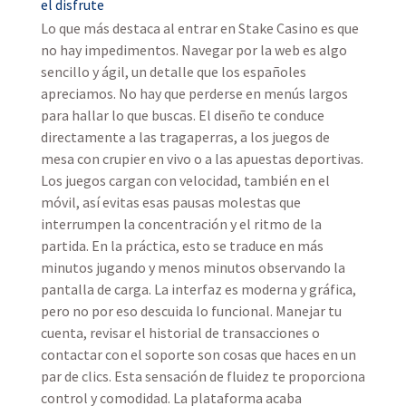
el disfrute
Lo que más destaca al entrar en Stake Casino es que
no hay impedimentos. Navegar por la web es algo
sencillo y ágil, un detalle que los españoles
apreciamos. No hay que perderse en menús largos
para hallar lo que buscas. El diseño te conduce
directamente a las tragaperras, a los juegos de
mesa con crupier en vivo o a las apuestas deportivas.
Los juegos cargan con velocidad, también en el
móvil, así evitas esas pausas molestas que
interrumpen la concentración y el ritmo de la
partida. En la práctica, esto se traduce en más
minutos jugando y menos minutos observando la
pantalla de carga. La interfaz es moderna y gráfica,
pero no por eso descuida lo funcional. Manejar tu
cuenta, revisar el historial de transacciones o
contactar con el soporte son cosas que haces en un
par de clics. Esta sensación de fluidez te proporciona
control y comodidad. La plataforma acaba