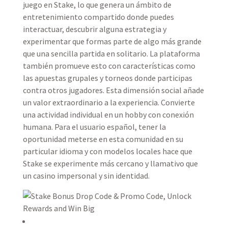
juego en Stake, lo que genera un ámbito de
entretenimiento compartido donde puedes
interactuar, descubrir alguna estrategia y
experimentar que formas parte de algo más grande
que una sencilla partida en solitario. La plataforma
también promueve esto con características como
las apuestas grupales y torneos donde participas
contra otros jugadores. Esta dimensión social añade
un valor extraordinario a la experiencia. Convierte
una actividad individual en un hobby con conexión
humana. Para el usuario español, tener la
oportunidad meterse en esta comunidad en su
particular idioma y con modelos locales hace que
Stake se experimente más cercano y llamativo que
un casino impersonal y sin identidad.