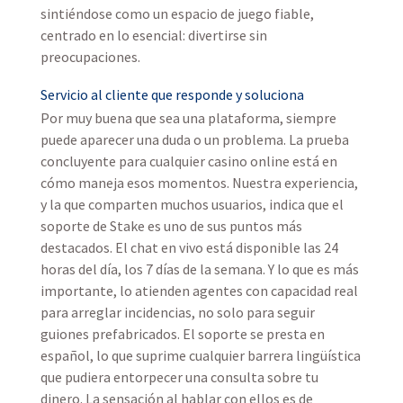
sintiéndose como un espacio de juego fiable,
centrado en lo esencial: divertirse sin
preocupaciones.
Servicio al cliente que responde y soluciona
Por muy buena que sea una plataforma, siempre
puede aparecer una duda o un problema. La prueba
concluyente para cualquier casino online está en
cómo maneja esos momentos. Nuestra experiencia,
y la que comparten muchos usuarios, indica que el
soporte de Stake es uno de sus puntos más
destacados. El chat en vivo está disponible las 24
horas del día, los 7 días de la semana. Y lo que es más
importante, lo atienden agentes con capacidad real
para arreglar incidencias, no solo para seguir
guiones prefabricados. El soporte se presta en
español, lo que suprime cualquier barrera lingüística
que pudiera entorpecer una consulta sobre tu
dinero. La sensación al hablar con ellos es de