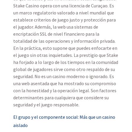
Stake Casino opera con una licencia de Curaçao. Es
un marco regulatorio valorado a nivel mundial que
establece criterios de juego justo y protección para
el jugador. Además, la web usa sistemas de
encriptación SSL de nivel financiero para la
totalidad de las operaciones y información privada.
En la práctica, esto supone que puedes enfocarte en
el juego sin otras inquietudes. La prestigio que Stake
ha forjado a lo largo de los tiempos en la comunidad
global de jugadores sirve como otro respaldo de su
seguridad. No es un casino moderno o ignorado. Es
una web asentada que ha mostrado su compromiso
con la honestidad y la operación legal. Son factores
determinantes para cualquiera que considere su
seguridad y el juego responsable.
El grupo y el componente social: Más que un casino
aislado