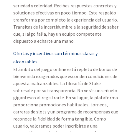
seriedad y celeridad. Recibes respuestas concretas y
soluciones efectivas en poco tiempo. Este respaldo
transforma por completo la experiencia del usuario.
Transitas de la incertidumbre a la seguridad de saber
que, si algo falla, hay un equipo competente
dispuesto a echarte una mano.
Ofertas y incentivos con términos claras y
alcanzables
El ámbito del juego online está repleto de bonos de
bienvenida exagerados que esconden condiciones de
apuesta inalcanzables. La filosofía de Stake
sobresale por su transparencia. No verás un señuelo
gigantesco al registrarte. En su lugar, la plataforma
proporciona promociones habituales, torneos,
carreras de slots y un programa de recompensas que
reconoce la fidelidad de forma tangible. Como
usuario, valoramos poder inscribirte a una