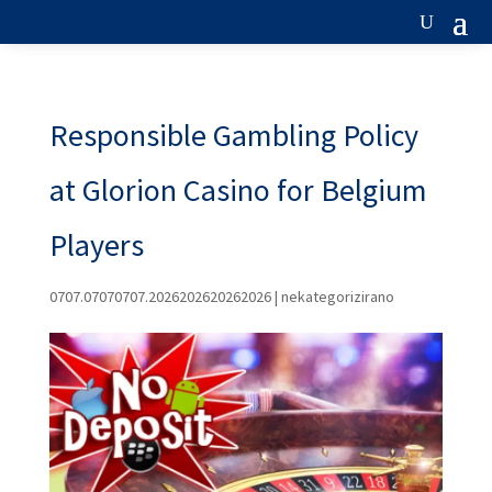
Responsible Gambling Policy
at Glorion Casino for Belgium
Players
0707.07070707.2026202620262026
|
nekategorizirano