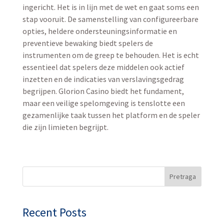
ingericht. Het is in lijn met de wet en gaat soms een
stap vooruit. De samenstelling van configureerbare
opties, heldere ondersteuningsinformatie en
preventieve bewaking biedt spelers de
instrumenten om de greep te behouden. Het is echt
essentieel dat spelers deze middelen ook actief
inzetten en de indicaties van verslavingsgedrag
begrijpen. Glorion Casino biedt het fundament,
maar een veilige spelomgeving is tenslotte een
gezamenlijke taak tussen het platform en de speler
die zijn limieten begrijpt.
Pretraga
Recent Posts