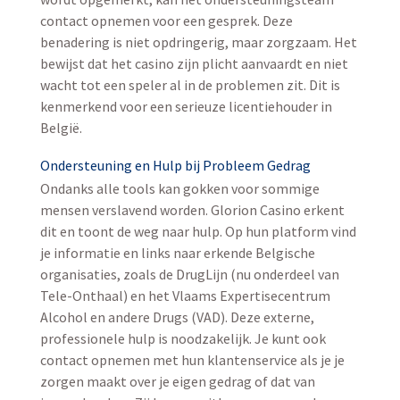
contact opnemen voor een gesprek. Deze
benadering is niet opdringerig, maar zorgzaam. Het
bewijst dat het casino zijn plicht aanvaardt en niet
wacht tot een speler al in de problemen zit. Dit is
kenmerkend voor een serieuze licentiehouder in
België.
Ondersteuning en Hulp bij Probleem Gedrag
Ondanks alle tools kan gokken voor sommige
mensen verslavend worden. Glorion Casino erkent
dit en toont de weg naar hulp. Op hun platform vind
je informatie en links naar erkende Belgische
organisaties, zoals de DrugLijn (nu onderdeel van
Tele-Onthaal) en het Vlaams Expertisecentrum
Alcohol en andere Drugs (VAD). Deze externe,
professionele hulp is noodzakelijk. Je kunt ook
contact opnemen met hun klantenservice als je je
zorgen maakt over je eigen gedrag of dat van