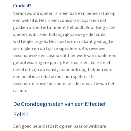
Cruciaal?
Verantwoord spelen is meer dan een beleidsstuk op
een website. Het is een consistent systeem dat
gokken als entertainment behoudt. Voor Belgische
spelers is dit zeer belangrijk vanwege de harde
wettelijke regels. Het doel is om riskant gedrag te
vermijden en op tijd te signaleren. Als reviewer
beschouw ik een casino dat hier werk van maakt een
geloofwaardigere partij. Het laat zien dat ze niet
enkel uit zijn op winst, maar ook oog hebben voor
een positieve relatie met hun spelers. Dit
beschermt zowel de speler als de reputatie van het
casino.
De Grondbeginselen van een Effectief
Beleid
Een goed beleid stoelt op een paar onwrikbare