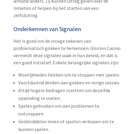
iemand anders. Zij kunnen uitleg geven over de
limieten of helpen bij het starten van een
zelfsluiting.
Onderkennen van Signalen
Het is goed om de vroege tekenen van
problematisch gokken te herkennen. Glorion Casino
vermeldt deze signalen vaak in hun beleid, en dat is
een goed initiatief. Enkele belangrijke signalen zijn:
Moeilijkheden hebben om te stoppen met spelen.
Voortdurend denken aan gokken en vorige sessies.
Altijd hogere bedragen inzetten om dezelfde
opwinding te voelen.
Spelen gebruiken om aan problemen te
ontsnappen.
Geldmiddelen lenen of spullen verkopen om te
kunnen spelen.