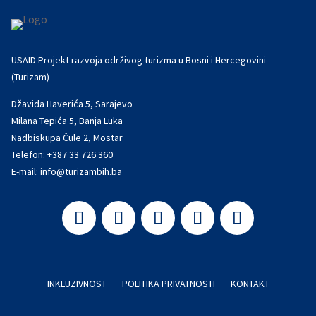
USAID Projekt razvoja održivog turizma u Bosni i Hercegovini
(Turizam)
Džavida Haverića 5, Sarajevo
Milana Tepića 5, Banja Luka
Nadbiskupa Čule 2, Mostar
Telefon:
+387 33 726 360
E-mail:
info@turizambih.ba
INKLUZIVNOST
POLITIKA PRIVATNOSTI
KONTAKT