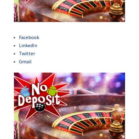
Facebook
LinkedIn
Twitter
Gmail