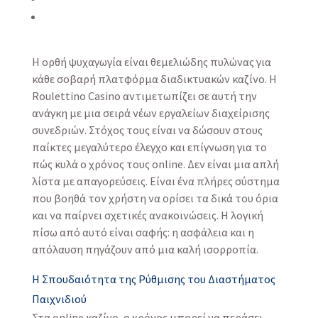
Η ορθή ψυχαγωγία είναι θεμελιώδης πυλώνας για
κάθε σοβαρή πλατφόρμα διαδικτυακών καζίνο. Η
Roulettino Casino αντιμετωπίζει σε αυτή την
ανάγκη με μια σειρά νέων εργαλείων διαχείρισης
συνεδριών. Στόχος τους είναι να δώσουν στους
παίκτες μεγαλύτερο έλεγχο και επίγνωση για το
πώς κυλά ο χρόνος τους online. Δεν είναι μια απλή
λίστα με απαγορεύσεις. Είναι ένα πλήρες σύστημα
που βοηθά τον χρήστη να ορίσει τα δικά του όρια
και να παίρνει σχετικές ανακοινώσεις. Η λογική
πίσω από αυτό είναι σαφής: η ασφάλεια και η
απόλαυση πηγάζουν από μια καλή ισορροπία.
Η Σπουδαιότητα της Ρύθμισης του Διαστήματος
Παιχνιδιού
Στα online καζίνο, ο χρόνος μπορεί να περάσει