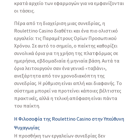
κρατά αρχείο των εφαρμογών για να εμφανίζονται
οι τάσεις.
Πέρα από τη διαχείριση μιας συνεδρίας, η
Roulettino Casino διαθέτει και ένα πιο ολιστικό
εργαλείο: τις Παραμέτρους Ορίων Προσωπικού
Χρόνου. Σε αυτό το σημείο, ο παίκτης καθορίζει
συνολικά όρια για τη χρήση της πλατφόρμας σε
ημερήσια, εβδομαδιαία ή μηνιαία βάση. Αυτά τα
όρια λειτουργούν σαν ένα γενικό «ταβάνι»,
ανεξάρτητα από τον χρονοδιακόπτη της
συνεδρίας. Η ρύθμιση είναι απλή και διαφανής. Το
σύστημα μπορεί να προτείνει κάποιες βέλτιστες
πρακτικές, αλλά η τελική απόφαση είναι πάντα
του παίκτη.
Η Φιλοσοφία της Roulettino Casino στην Υπεύθυνη
Ψυχαγωγίας
Η προσθήκη των εργαλείων συνεδρίας δεν