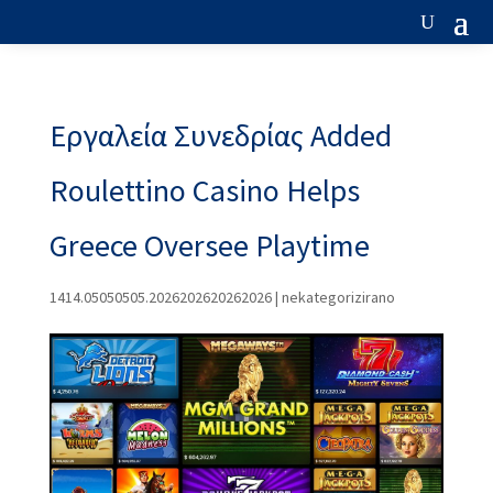
Εργαλεία Συνεδρίας Added
Roulettino Casino Helps
Greece Oversee Playtime
1414.05050505.2026202620262026
|
nekategorizirano