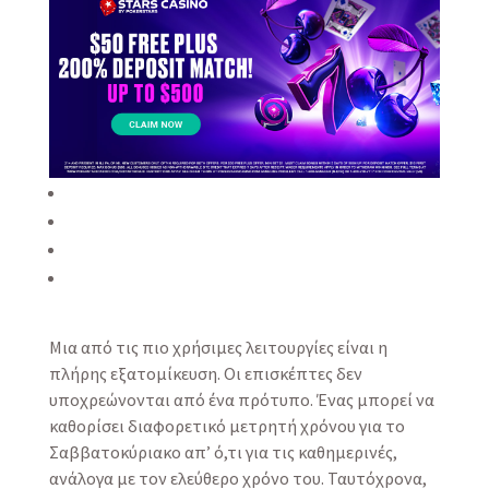
Μια από τις πιο χρήσιμες λειτουργίες είναι η
πλήρης εξατομίκευση. Οι επισκέπτες δεν
υποχρεώνονται από ένα πρότυπο. Ένας μπορεί να
καθορίσει διαφορετικό μετρητή χρόνου για το
Σαββατοκύριακο απ’ ό,τι για τις καθημερινές,
ανάλογα με τον ελεύθερο χρόνο του. Ταυτόχρονα,