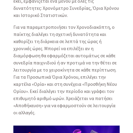
εκεί, εμφανίζεται ένα μενού με όλες τις
δυνατότητες: Χρονόμετρο Συνεδρίας, Όρια Χρόνου
και Ιστορικό Στατιστικών.
Για να παραμετροποιήσει τον Χρονοδιακόπτη, ο
παίκτης διαλέγει τη σχετική δυνατότητα και
καθορίζει τη διάρκεια σε λεπτά της ώρας ή
χρονικές ώρες. Μπορεί να επιλέξει αν η
διαμόρφωση θα εφαρμόζεται αυτομάτως σε κάθε
συνεδρία παιχνιδιού ή αν προτιμά να την θέτει σε
λειτουργία με το χειροκίνητα σε κάθε περίπτωση.
Για τα Προσωπικά Όρια Χρόνου, επιλέγει την
καρτέλα «Ορία» και στη συνέχεια «Προσθήκη Νέου
Ορίου». Εκεί διαλέγει την περίοδο και γράφει τον
επιθυμητό αριθμό ωρών. Χρειάζεται να πατήσει
«Αποθήκευση» για να εφαρμοστούν σε λειτουργία
οι αλλαγές.