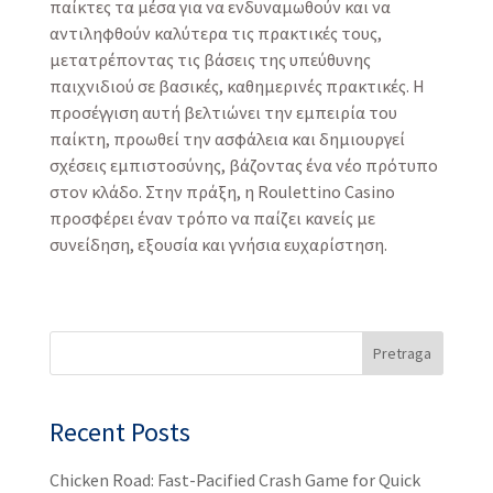
παίκτες τα μέσα για να ενδυναμωθούν και να
αντιληφθούν καλύτερα τις πρακτικές τους,
μετατρέποντας τις βάσεις της υπεύθυνης
παιχνιδιού σε βασικές, καθημερινές πρακτικές. Η
προσέγγιση αυτή βελτιώνει την εμπειρία του
παίκτη, προωθεί την ασφάλεια και δημιουργεί
σχέσεις εμπιστοσύνης, βάζοντας ένα νέο πρότυπο
στον κλάδο. Στην πράξη, η Roulettino Casino
προσφέρει έναν τρόπο να παίζει κανείς με
συνείδηση, εξουσία και γνήσια ευχαρίστηση.
Pretraga
Recent Posts
Chicken Road: Fast‑Pacified Crash Game for Quick