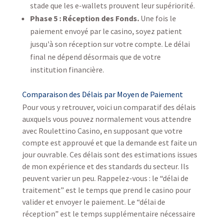
stade que les e-wallets prouvent leur supériorité.
Phase 5 : Réception des Fonds.
Une fois le
paiement envoyé par le casino, soyez patient
jusqu'à son réception sur votre compte. Le délai
final ne dépend désormais que de votre
institution financière.
Comparaison des Délais par Moyen de Paiement
Pour vous y retrouver, voici un comparatif des délais
auxquels vous pouvez normalement vous attendre
avec Roulettino Casino, en supposant que votre
compte est approuvé et que la demande est faite un
jour ouvrable. Ces délais sont des estimations issues
de mon expérience et des standards du secteur. Ils
peuvent varier un peu. Rappelez-vous : le “délai de
traitement” est le temps que prend le casino pour
valider et envoyer le paiement. Le “délai de
réception” est le temps supplémentaire nécessaire