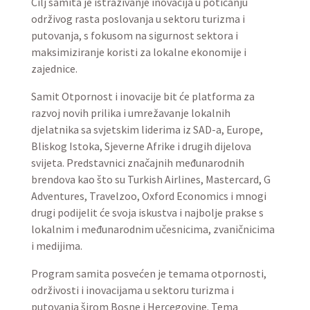
Cilj samita je istraživanje inovacija u poticanju
održivog rasta poslovanja u sektoru turizma i
putovanja, s fokusom na sigurnost sektora i
maksimiziranje koristi za lokalne ekonomije i
zajednice.
Samit Otpornost i inovacije bit će platforma za
razvoj novih prilika i umrežavanje lokalnih
djelatnika sa svjetskim liderima iz SAD-a, Europe,
Bliskog Istoka, Sjeverne Afrike i drugih dijelova
svijeta. Predstavnici značajnih međunarodnih
brendova kao što su Turkish Airlines, Mastercard, G
Adventures, Travelzoo, Oxford Economics i mnogi
drugi podijelit će svoja iskustva i najbolje prakse s
lokalnim i međunarodnim učesnicima, zvaničnicima
i medijima.
Program samita posvećen je temama otpornosti,
održivosti i inovacijama u sektoru turizma i
putovanja širom Bosne i Hercegovine. Tema