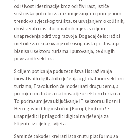
održivosti destinacije kroz održivi rast, ističe
suštinsku potrebu za razumijevanjem i primjenom
trendova svjetskog tržišta, te usvajanjem okolišnih,
društvenih i institucionalnih mjera s ciljem
unapređenja održivog razvoja. Događaj će istražiti
metode za osnaživanje održivog rasta poslovanja
biznisa u sektoru turizma i putovanja, te drugih
povezanih sektora.
S ciljem poticanja poduzetništva i istraživanja
inovativnih digitalnih rješenja u globalnom sektoru
turizma, Travolution će moderirati drugu temu, s
promjenom fokusa na inovacije u sektoru turizma.
To podrazumijeva uključivanje IT sektora u Bosni i
Hercegovini i Jugoistočnoj Europi, koji može
unaprijediti i prilagoditi digitalna rješenja za
klijente iz cijelog svijeta.
Samit će također kreirati istaknutu platformu za