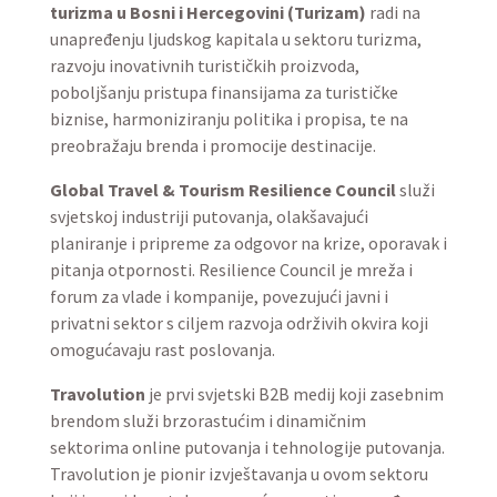
turizma u Bosni i Hercegovini (Turizam)
radi na
unapređenju ljudskog kapitala u sektoru turizma,
razvoju inovativnih turističkih proizvoda,
poboljšanju pristupa finansijama za turističke
biznise, harmoniziranju politika i propisa, te na
preobražaju brenda i promocije destinacije.
Global Travel & Tourism Resilience Council
služi
svjetskoj industriji putovanja, olakšavajući
planiranje i pripreme za odgovor na krize, oporavak i
pitanja otpornosti. Resilience Council je mreža i
forum za vlade i kompanije, povezujući javni i
privatni sektor s ciljem razvoja održivih okvira koji
omogućavaju rast poslovanja.
Travolution
je prvi svjetski B2B medij koji zasebnim
brendom služi brzorastućim i dinamičnim
sektorima online putovanja i tehnologije putovanja.
Travolution je pionir izvještavanja u ovom sektoru