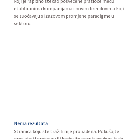
koji je rapidno stekao posvećene pratioce među
etabliranima kompanijama i novim brendovima koji
se suočavaju s izazovom promjene paradigme u
sektoru.
Nema rezultata
Stranica koju ste tražili nije pronađena. Pokušajte
precizirati pretragu ili koristite gornju navigaciju da