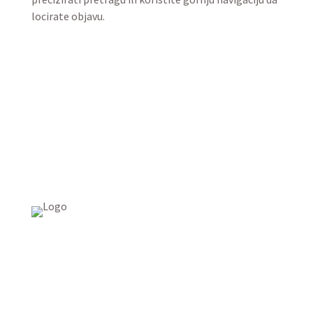
locirate objavu.
USAID Projekt razvoja održivog turizma u Bosni i
Hercegovini (Turizam)
Džavida Haverića 5, Sarajevo
Milana Tepića 5, Banja Luka