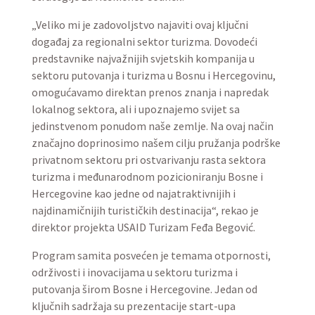
„Veliko mi je zadovoljstvo najaviti ovaj ključni
događaj za regionalni sektor turizma. Dovodeći
predstavnike najvažnijih svjetskih kompanija u
sektoru putovanja i turizma u Bosnu i Hercegovinu,
omogućavamo direktan prenos znanja i napredak
lokalnog sektora, ali i upoznajemo svijet sa
jedinstvenom ponudom naše zemlje. Na ovaj način
značajno doprinosimo našem cilju pružanja podrške
privatnom sektoru pri ostvarivanju rasta sektora
turizma i međunarodnom pozicioniranju Bosne i
Hercegovine kao jedne od najatraktivnijih i
najdinamičnijih turističkih destinacija“, rekao je
direktor projekta USAID Turizam Feđa Begović.
Program samita posvećen je temama otpornosti,
održivosti i inovacijama u sektoru turizma i
putovanja širom Bosne i Hercegovine. Jedan od
ključnih sadržaja su prezentacije start-upa