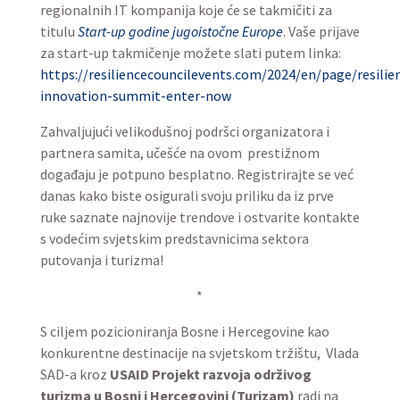
regionalnih IT kompanija koje će se takmičiti za
titulu
Start-up godine jugoistočne Europe
. Vaše prijave
za start-up takmičenje možete slati putem linka:
https://resiliencecouncilevents.com/2024/en/page/resilie
innovation-summit-enter-now
Zahvaljujući velikodušnoj podršci organizatora i
partnera samita, učešće na ovom prestižnom
događaju je potpuno besplatno. Registrirajte se već
danas kako biste osigurali svoju priliku da iz prve
ruke saznate najnovije trendove i ostvarite kontakte
s vodećim svjetskim predstavnicima sektora
putovanja i turizma!
*
S ciljem pozicioniranja Bosne i Hercegovine kao
konkurentne destinacije na svjetskom tržištu, Vlada
SAD-a kroz
USAID Projekt razvoja održivog
turizma u Bosni i Hercegovini (Turizam)
radi na