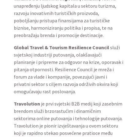
unapređenju ljudskog kapitala u sektoru turizma,
razvoju inovativnih turističkih proizvoda,
poboljšanju pristupa finansijama za turističke
biznise, harmoniziranju politika i propisa, te na
preobražaju brenda i promocije destinacije.
Global Travel & Tourism Resilience Council
služi
svjetskoj industriji putovanja, olakšavajući
planiranje i pripreme za odgovor na krize, oporavak i
pitanja otpornosti. Resilience Council je mreža i
forum za vlade i kompanije, povezujući javni i
privatni sektor s ciljem razvoja održivih okvira koji
omogućavaju rast poslovanja.
Travolution
je prvi svjetski B2B medij koji zasebnim
brendom služi brzorastućim i dinamičnim
sektorima online putovanja i tehnologije putovanja.
Travolution je pionir izvještavanja u ovom sektoru
koji je rapidno stekao posvećene pratioce među