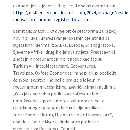
ekonomije i zajednice. Registrujte se na ovom linku:
https://resiliencecouncilevents.com/2024/en/page/resilie
innovation-summit-register-to-attend
Samit
Otpornost i inovacije
bit će platforma za razvoj
novih prilika i umrežavanje lokalnih djelatnika sa
svjetskim liderima iz SAD-a, Europe, Bliskog Istoka,
Sjeverne Afrike i drugih dijelova svijeta. Predstavnici
značajnih međunarodnih brendova kao što su
Turkish Airlines, Mastercard, Gadventures,
Travelzoo, Oxford Economics i mnogi drugi podijelit
će svoja iskustva i najbolje prakse s lokalnim i
međunarodnim učesnicima, zvaničnicima i medijima.
„Ovo je izvanredna prilika za profesionalno
umrežavanje – pozivamo sve zainteresirane iz
cjelokupnog regiona, uključujući djelatnike u
turističkom sektoru, IT poduzetnike i investitore“,
dodala je Laurie Myers, direktorica globalne
strategije za Resilience Council.