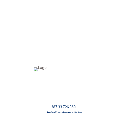
USAID Projekt razvoja održivog turizma u Bosn
Džavida Haverića 5, Sarajevo
Milana Tepića 5, Banja Luka
Nadbiskupa Čule 2, Mostar
Telefon:
+387 33 726 360
E-mail:
info@turizambih.ba