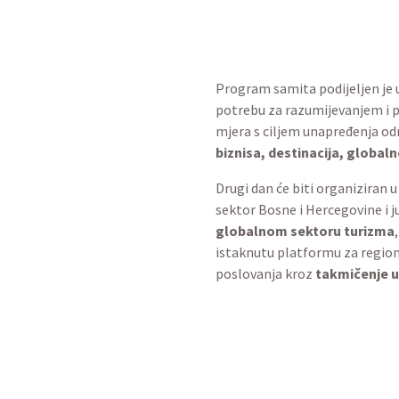
Program samita podijeljen je 
potrebu za razumijevanjem i p
mjera s ciljem unapređenja od
biznisa, destinacija, globaln
Drugi dan će biti organiziran u
sektor Bosne i Hercegovine i 
globalnom sektoru turizma
istaknutu platformu za regiona
poslovanja kroz
takmičenje u
Ključne teme:
Uvođenje strategija za otpornu
Poticanje investiranja i finan