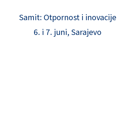
Samit: Otpornost i inovacije
6. i 7. juni, Sarajevo
u na
trećem mjestu najvećih privrednih sektora na svijetu
, te 
 rastu i stvaranju novih radnih mjesta, kao i boljem razumijevan
mit o otpornosti i inovacijama je
najvažniji međunarodni doga
oj Evropi u 2024. godini
koji će okupiti međunarodne lidere sektor
kog istoka, Sjeverne Afrike i drugih krajeva svijeta. Samit je konc
h praksi
,
istraživanje mogućnosti razvoja biznisa
,
otvaranje inv
tovanja i povezanim lancima vrijednosti u regiji, s posebnim 