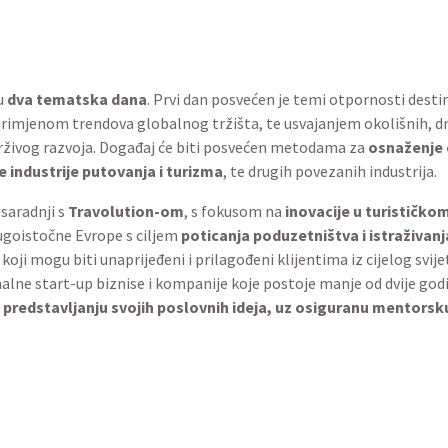
u
dva tematska dana
. Prvi dan posvećen je temi otpornosti destina
rimjenom trendova globalnog tržišta, te usvajanjem okolišnih, dru
rživog razvoja. Događaj će biti posvećen metodama za
osnaženje o
e industrije putovanja i turizma
, te drugih povezanih industrija.
 saradnji s
Travolution-om
, s fokusom na
inovacije u turističko
jugoistočne Evrope s ciljem
poticanja poduzetništva i istraživanja
, koji mogu biti unaprijeđeni i prilagođeni klijentima iz cijelog svij
lne start-up biznise i kompanije koje postoje manje od dvije godine,
 predstavljanju svojih poslovnih ideja, uz osiguranu mentorsk
 i profitabilnu industriju
siranja destinacija