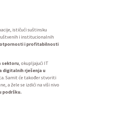
cije, ističući suštinsku
štvenih i institucionalnih
tpornosti i profitabilnosti
m sektoru
, okupljajući IT
 digitalnih rješenja u
eta. Samit će također stvoriti
 a žele se izdići na viši nivo
u podršku.