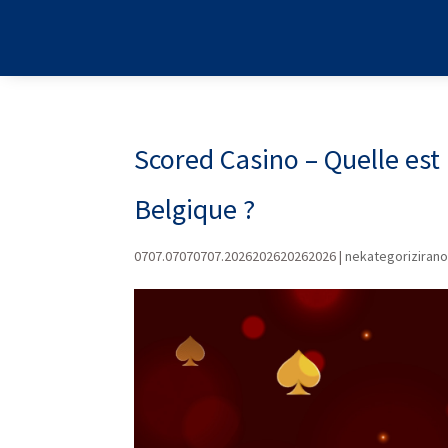
Scored Casino – Quelle est 
Belgique ?
0707.07070707.2026202620262026
|
nekategoriziran