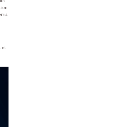
plus
ation
rris.
t et