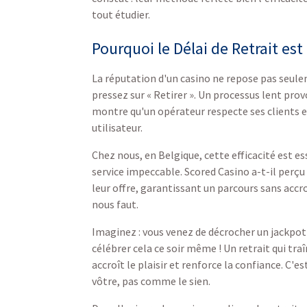
tout étudier.
Pourquoi le Délai de Retrait est
La réputation d'un casino ne repose pas seule
pressez sur « Retirer ». Un processus lent provo
montre qu'un opérateur respecte ses clients et
utilisateur.
Chez nous, en Belgique, cette efficacité est e
service impeccable. Scored Casino a-t-il perçu 
leur offre, garantissant un parcours sans accr
nous faut.
Imaginez : vous venez de décrocher un jackpot
célébrer cela ce soir même ! Un retrait qui tra
accroît le plaisir et renforce la confiance. C'
vôtre, pas comme le sien.