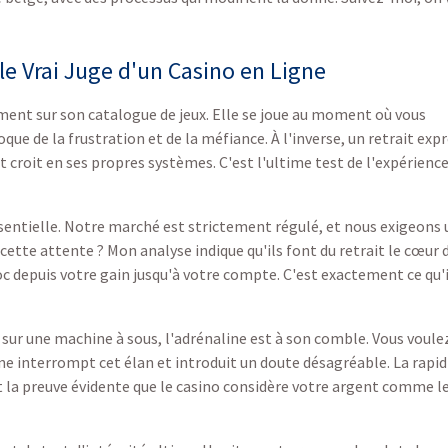
 le Vrai Juge d'un Casino en Ligne
ment sur son catalogue de jeux. Elle se joue au moment où vous
que de la frustration et de la méfiance. À l'inverse, un retrait exp
 croit en ses propres systèmes. C'est l'ultime test de l'expérienc
ssentielle. Notre marché est strictement régulé, et nous exigeons 
cette attente ? Mon analyse indique qu'ils font du retrait le cœur 
oc depuis votre gain jusqu'à votre compte. C'est exactement ce qu'i
 sur une machine à sous, l'adrénaline est à son comble. Vous voule
îne interrompt cet élan et introduit un doute désagréable. La rapid
est la preuve évidente que le casino considère votre argent comme l