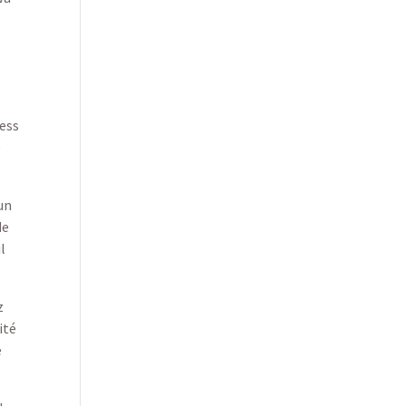
ress
e
un
de
l
z
ité
e