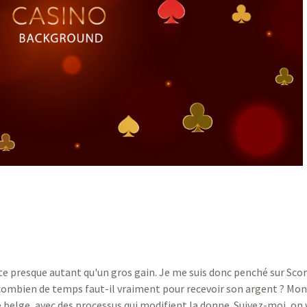
te presque autant qu'un gros gain. Je me suis donc penché sur Sco
 combien de temps faut-il vraiment pour recevoir son argent ? Mo
té belge, avec des processus qui modifient la donne. Suivez-moi, on 