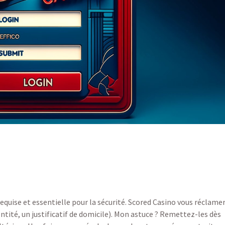
t requise et essentielle pour la sécurité. Scored Casino vous réclame
ité, un justificatif de domicile). Mon astuce ? Remettez-les dès