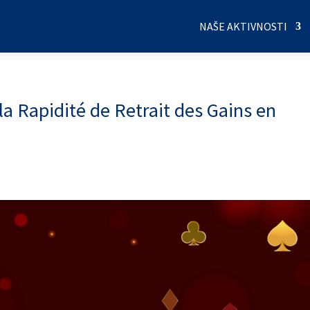
NAŠE AKTIVNOSTI
la Rapidité de Retrait des Gains en
o