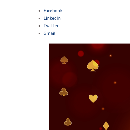
Facebook
LinkedIn
Twitter
Gmail