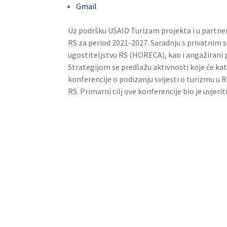
Uz podršku USAID Turizam projekta i u
Strategiju razvoja turizma RS za peri
doprinose pružili su Udruženje poslod
Zajednički cilj bio je izraditi dugoroč
i podstaći ekonomski rast RS. USAID Tu
Banjojluci, a u organizaciji Unije udr
konferencije bio je uvjeriti donosioce