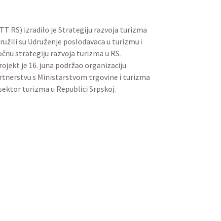
turizma RS (MTT RS) izradilo je
rivredna komora RS-a, a svoje
ani pripadnici akademske zajednice.
vnosti koje će katalizirati investicije
o podizanju svijesti o turizmu u RS, u
 turizma RS. Primarni cilj ove
r turizma u Republici Srpskoj.