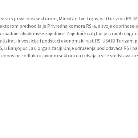
 partnerstvu s privatnim sektorom, Ministarstvo trgovine i 
od 2021-2027. Saradnju s privatnim sektorom predvodila je P
avaca u turizmu i ugostiteljstvu RS (HORECA), kao i angažir
nu strategiju razvoja turizma u RS. Strategijom se predlažu akti
rizam projekt je 16. juna podržao organizaciju konferencije 
uženja poslodavaca RS i partnerstvu s Ministarstvom trgovine i
 odluka u javnom sektoru da izdvajaju više sredstava za sekto