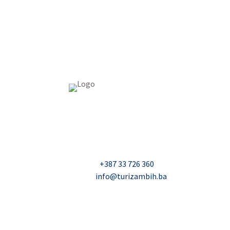
Džavida Haverića 5, Sarajevo
Milana Tepića 5, Banja Luka
Nadbiskupa Čule 2, Mostar
Telefon:
+387 33 726 360
E-mail:
info@turizambih.ba
© 2023, TURIZAMBIH.BA. ALL RIGHT RESERVED.