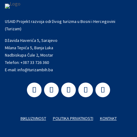
USAID Projekt razvoja održivog turizma u Bosni i Hercegovini
(Turizam)
Džavida Haverića 5, Sarajevo
Milana Tepića 5, Banja Luka
Nadbiskupa Čule 2, Mostar
Telefon:
+387 33 726 360
E-mail:
info@turizambih.ba
INKLUZIVNOST
POLITIKA PRIVATNOSTI
KONTAKT