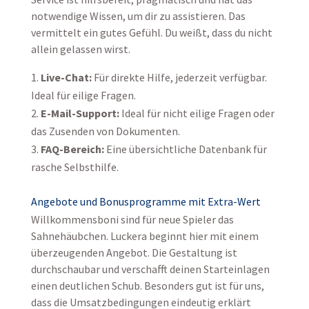
notwendige Wissen, um dir zu assistieren. Das
vermittelt ein gutes Gefühl. Du weißt, dass du nicht
allein gelassen wirst.
Live-Chat:
Für direkte Hilfe, jederzeit verfügbar.
Ideal für eilige Fragen.
E-Mail-Support:
Ideal für nicht eilige Fragen oder
das Zusenden von Dokumenten.
FAQ-Bereich:
Eine übersichtliche Datenbank für
rasche Selbsthilfe.
Angebote und Bonusprogramme mit Extra-Wert
Willkommensboni sind für neue Spieler das
Sahnehäubchen. Luckera beginnt hier mit einem
überzeugenden Angebot. Die Gestaltung ist
durchschaubar und verschafft deinen Starteinlagen
einen deutlichen Schub. Besonders gut ist für uns,
dass die Umsatzbedingungen eindeutig erklärt