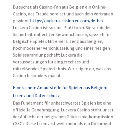
Du suchst als Casino-Fan aus Belgien ein Online-
Casino, das Freude bereitet und auch dein Vertrauen
gewinnt
https://luckera-casino.eu.com/de-be/
.
Luckera Casino ist so eine Plattform. Sie verbindet
Sicherheit mit echten Gewinnchancen, speziell für
belgische Spieler. Mit einer Lizenz aus Belgien,
hochmoderner Verschlüsselung und einer riesigen
Spielesammlung schafft Luckera die
Voraussetzungen für ein gerechtes und
mitreißendes Spielerlebnis. Wir zeigen dir, was das
Casino besonders macht.
Eine sichere Anlaufstelle für Spieler aus Belgien:
Lizenz und Datenschutz
Das Fundament für unbeschwertes Spielen ist eine
offizielle Genehmigung. Luckera Casino steht unter
der Aufsicht der belgischen Glücksspielkommission
(GSC). Diese Lizenz ist weit mehr als ein Dokument.