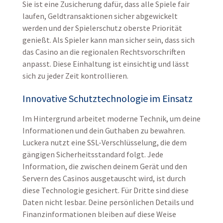
Sie ist eine Zusicherung dafür, dass alle Spiele fair
laufen, Geldtransaktionen sicher abgewickelt
werden und der Spielerschutz oberste Priorität
genießt. Als Spieler kann man sicher sein, dass sich
das Casino an die regionalen Rechtsvorschriften
anpasst. Diese Einhaltung ist einsichtig und lässt
sich zu jeder Zeit kontrollieren.
Innovative Schutztechnologie im Einsatz
Im Hintergrund arbeitet moderne Technik, um deine
Informationen und dein Guthaben zu bewahren.
Luckera nutzt eine SSL-Verschlüsselung, die dem
gängigen Sicherheitsstandard folgt. Jede
Information, die zwischen deinem Gerät und den
Servern des Casinos ausgetauscht wird, ist durch
diese Technologie gesichert. Für Dritte sind diese
Daten nicht lesbar. Deine persönlichen Details und
Finanzinformationen bleiben auf diese Weise