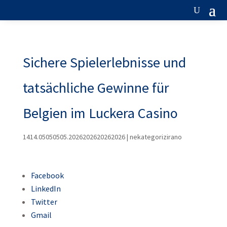
Sichere Spielerlebnisse und
tatsächliche Gewinne für
Belgien im Luckera Casino
1414.05050505.2026202620262026
|
nekategorizirano
Facebook
LinkedIn
Twitter
Gmail