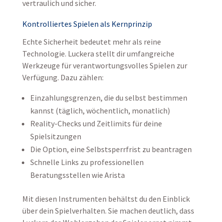
vertraulich und sicher.
Kontrolliertes Spielen als Kernprinzip
Echte Sicherheit bedeutet mehr als reine
Technologie. Luckera stellt dir umfangreiche
Werkzeuge für verantwortungsvolles Spielen zur
Verfügung. Dazu zählen:
Einzahlungsgrenzen, die du selbst bestimmen
kannst (täglich, wöchentlich, monatlich)
Reality-Checks und Zeitlimits für deine
Spielsitzungen
Die Option, eine Selbstsperrfrist zu beantragen
Schnelle Links zu professionellen
Beratungsstellen wie Arista
Mit diesen Instrumenten behältst du den Einblick
über dein Spielverhalten. Sie machen deutlich, dass