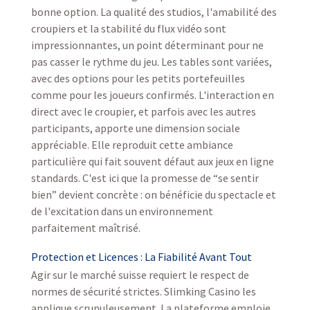
bonne option. La qualité des studios, l'amabilité des
croupiers et la stabilité du flux vidéo sont
impressionnantes, un point déterminant pour ne
pas casser le rythme du jeu. Les tables sont variées,
avec des options pour les petits portefeuilles
comme pour les joueurs confirmés. L'interaction en
direct avec le croupier, et parfois avec les autres
participants, apporte une dimension sociale
appréciable. Elle reproduit cette ambiance
particulière qui fait souvent défaut aux jeux en ligne
standards. C'est ici que la promesse de “se sentir
bien” devient concrète : on bénéficie du spectacle et
de l'excitation dans un environnement
parfaitement maîtrisé.
Protection et Licences : La Fiabilité Avant Tout
Agir sur le marché suisse requiert le respect de
normes de sécurité strictes. Slimking Casino les
applique scrupuleusement. La plateforme emploie