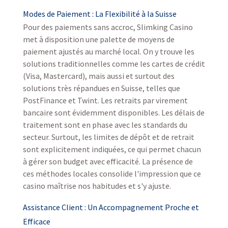
Modes de Paiement : La Flexibilité à la Suisse
Pour des paiements sans accroc, Slimking Casino
met à disposition une palette de moyens de
paiement ajustés au marché local. On y trouve les
solutions traditionnelles comme les cartes de crédit
(Visa, Mastercard), mais aussi et surtout des
solutions très répandues en Suisse, telles que
PostFinance et Twint. Les retraits par virement
bancaire sont évidemment disponibles. Les délais de
traitement sont en phase avec les standards du
secteur. Surtout, les limites de dépôt et de retrait
sont explicitement indiquées, ce qui permet chacun
à gérer son budget avec efficacité. La présence de
ces méthodes locales consolide l'impression que ce
casino maîtrise nos habitudes et s'y ajuste.
Assistance Client : Un Accompagnement Proche et
Efficace