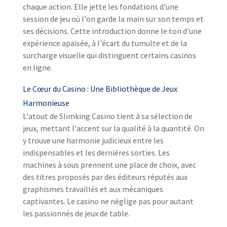
chaque action. Elle jette les fondations d'une
session de jeu où l'on garde la main sur son temps et
ses décisions. Cette introduction donne le ton d'une
expérience apaisée, à l'écart du tumulte et de la
surcharge visuelle qui distinguent certains casinos
en ligne.
Le Cœur du Casino : Une Bibliothèque de Jeux
Harmonieuse
L'atout de Slimking Casino tient à sa sélection de
jeux, mettant l'accent sur la qualité à la quantité. On
y trouve une harmonie judicieux entre les
indispensables et les dernières sorties. Les
machines à sous prennent une place de choix, avec
des titres proposés par des éditeurs réputés aux
graphismes travaillés et aux mécaniques
captivantes. Le casino ne néglige pas pour autant
les passionnés de jeux de table.