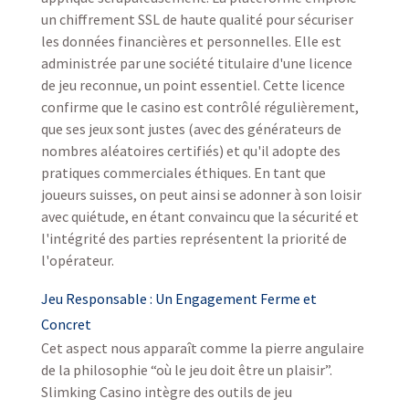
un chiffrement SSL de haute qualité pour sécuriser
les données financières et personnelles. Elle est
administrée par une société titulaire d'une licence
de jeu reconnue, un point essentiel. Cette licence
confirme que le casino est contrôlé régulièrement,
que ses jeux sont justes (avec des générateurs de
nombres aléatoires certifiés) et qu'il adopte des
pratiques commerciales éthiques. En tant que
joueurs suisses, on peut ainsi se adonner à son loisir
avec quiétude, en étant convaincu que la sécurité et
l'intégrité des parties représentent la priorité de
l'opérateur.
Jeu Responsable : Un Engagement Ferme et
Concret
Cet aspect nous apparaît comme la pierre angulaire
de la philosophie “où le jeu doit être un plaisir”.
Slimking Casino intègre des outils de jeu