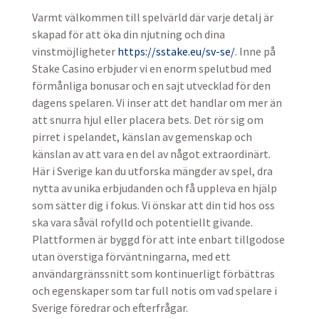
Varmt välkommen till spelvärld där varje detalj är
skapad för att öka din njutning och dina
vinstmöjligheter
https://sstake.eu/sv-se/
. Inne på
Stake Casino erbjuder vi en enorm spelutbud med
förmånliga bonusar och en sajt utvecklad för den
dagens spelaren. Vi inser att det handlar om mer än
att snurra hjul eller placera bets. Det rör sig om
pirret i spelandet, känslan av gemenskap och
känslan av att vara en del av något extraordinärt.
Här i Sverige kan du utforska mängder av spel, dra
nytta av unika erbjudanden och få uppleva en hjälp
som sätter dig i fokus. Vi önskar att din tid hos oss
ska vara såväl rofylld och potentiellt givande.
Plattformen är byggd för att inte enbart tillgodose
utan överstiga förväntningarna, med ett
användargränssnitt som kontinuerligt förbättras
och egenskaper som tar full notis om vad spelare i
Sverige föredrar och efterfrågar.