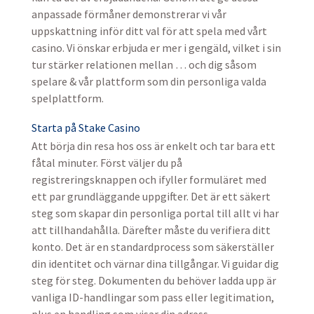
anpassade förmåner demonstrerar vi vår
uppskattning inför ditt val för att spela med vårt
casino. Vi önskar erbjuda er mer i gengäld, vilket i sin
tur stärker relationen mellan … och dig såsom
spelare & vår plattform som din personliga valda
spelplattform.
Starta på Stake Casino
Att börja din resa hos oss är enkelt och tar bara ett
fåtal minuter. Först väljer du på
registreringsknappen och ifyller formuläret med
ett par grundläggande uppgifter. Det är ett säkert
steg som skapar din personliga portal till allt vi har
att tillhandahålla. Därefter måste du verifiera ditt
konto. Det är en standardprocess som säkerställer
din identitet och värnar dina tillgångar. Vi guidar dig
steg för steg. Dokumenten du behöver ladda upp är
vanliga ID-handlingar som pass eller legitimation,