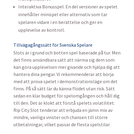
Interaktiva Bonusspel: En del versioner av spelet
innehåller minispel eller alternativ som tar
spelaren vidare i en berättelse och ger en
upplevelse av kontroll.
Tillvägagångssätt för Svenska Spelare
Slots är i grund och botten spel baserade på tur. Men
det finns användbara sätt att närma sig dem som
kan göra upplevelsen mer givande och hjälpa dig att
hantera dina pengar. Vi rekommenderar att börja
med att prova spelet i demonstrationsläge om det
finns. På så sätt lär du känna flödet utan risk. Sätt
sedan en klar budget för spelomgången och håll dig
till den. Det är klokt att förstå spelets volatilitet.
Rip City Slot tenderar att erbjuda en jämn mix av
mindre, vanliga vinster och chansen till större
utbetalningar, vilket passar de flesta spelstilar.