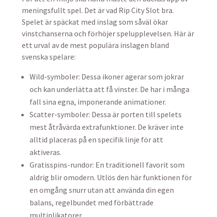
meningsfullt spel. Det är vad Rip City Slot bra.
Spelet är späckat med inslag som såväl ökar
vinstchanserna och förhöjer spelupplevelsen. Här är
ett urval av de mest populära inslagen bland
svenska spelare:
Wild-symboler: Dessa ikoner agerar som jokrar
och kan underlätta att få vinster. De har i många
fall sina egna, imponerande animationer.
Scatter-symboler: Dessa är porten till spelets
mest åtråvärda extrafunktioner. De kräver inte
alltid placeras på en specifik linje för att
aktiveras.
Gratisspins-rundor: En traditionell favorit som
aldrig blir omodern. Utlös den här funktionen för
en omgång snurr utan att använda din egen
balans, regelbundet med förbättrade
multiplikatorer.