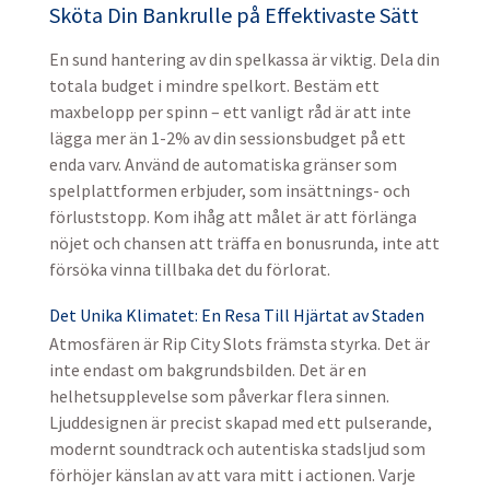
Sköta Din Bankrulle på Effektivaste Sätt
En sund hantering av din spelkassa är viktig. Dela din
totala budget i mindre spelkort. Bestäm ett
maxbelopp per spinn – ett vanligt råd är att inte
lägga mer än 1-2% av din sessionsbudget på ett
enda varv. Använd de automatiska gränser som
spelplattformen erbjuder, som insättnings- och
förluststopp. Kom ihåg att målet är att förlänga
nöjet och chansen att träffa en bonusrunda, inte att
försöka vinna tillbaka det du förlorat.
Det Unika Klimatet: En Resa Till Hjärtat av Staden
Atmosfären är Rip City Slots främsta styrka. Det är
inte endast om bakgrundsbilden. Det är en
helhetsupplevelse som påverkar flera sinnen.
Ljuddesignen är precist skapad med ett pulserande,
modernt soundtrack och autentiska stadsljud som
förhöjer känslan av att vara mitt i actionen. Varje