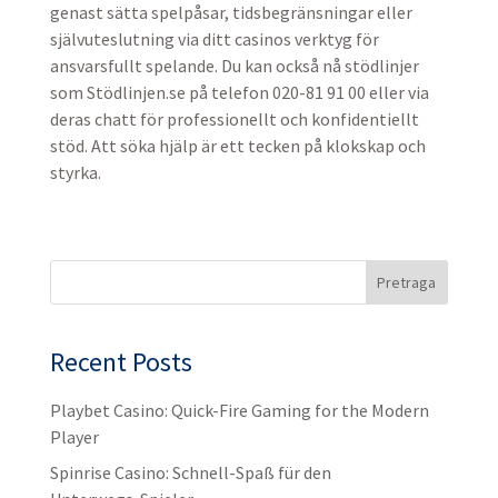
genast sätta spelpåsar, tidsbegränsningar eller
självuteslutning via ditt casinos verktyg för
ansvarsfullt spelande. Du kan också nå stödlinjer
som Stödlinjen.se på telefon 020-81 91 00 eller via
deras chatt för professionellt och konfidentiellt
stöd. Att söka hjälp är ett tecken på klokskap och
styrka.
Pretraga
Recent Posts
Playbet Casino: Quick‑Fire Gaming for the Modern
Player
Spinrise Casino: Schnell‑Spaß für den