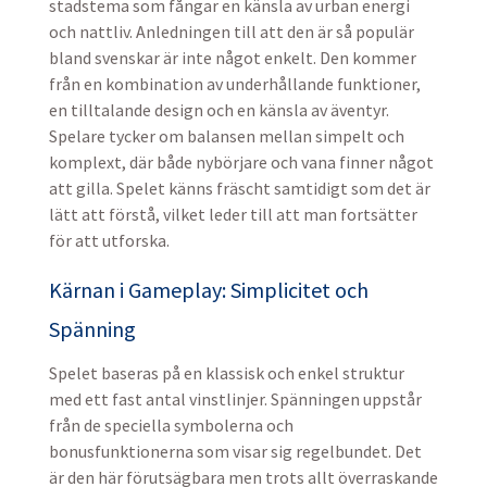
stadstema som fångar en känsla av urban energi
och nattliv. Anledningen till att den är så populär
bland svenskar är inte något enkelt. Den kommer
från en kombination av underhållande funktioner,
en tilltalande design och en känsla av äventyr.
Spelare tycker om balansen mellan simpelt och
komplext, där både nybörjare och vana finner något
att gilla. Spelet känns fräscht samtidigt som det är
lätt att förstå, vilket leder till att man fortsätter
för att utforska.
Kärnan i Gameplay: Simplicitet och
Spänning
Spelet baseras på en klassisk och enkel struktur
med ett fast antal vinstlinjer. Spänningen uppstår
från de speciella symbolerna och
bonusfunktionerna som visar sig regelbundet. Det
är den här förutsägbara men trots allt överraskande