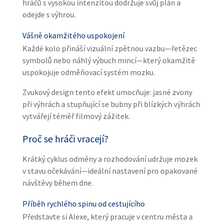
hráčů s vysokou intenzitou dodržuje svůj plán a
odejde s výhrou.
Vášně okamžitého uspokojení
Každé kolo přináší vizuální zpětnou vazbu—řetězec
symbolů nebo náhlý výbuch mincí—který okamžitě
uspokojuje odměňovací systém mozku.
Zvukový design tento efekt umocňuje: jasné zvony
při výhrách a stupňující se bubny při blízkých výhrách
vytvářejí téměř filmový zážitek.
Proč se hráči vracejí?
Krátký cyklus odměny a rozhodování udržuje mozek
v stavu očekávání—ideální nastavení pro opakované
návštěvy během dne.
Příběh rychlého spinu od cestujícího
Představte si Alexe, který pracuje v centru města a