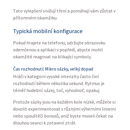
Tato vylepšení snižují tření a pomáhají vám zůstat v
přítomném okamžiku.
Typická mobilní konfigurace
Pokud hrajete na telefonu, udržujte obrazovku
odemčenou a aplikaci v popředí, abyste mohli
okamžitě reagovat na blikající symboly.
Čas rozhodnutí: Mikro sázky, velký dopad
Hráči v kategorii vysoké intenzity často činí
rozhodnutí během několika sekund. Rytmus je
téměř hudební: sázej, toč, vyhodnoť, opakuj.
Protože sázky jsou na každém kole nízké, můžete si
dovolit experimentovat s různými výherními liniemi
nebo spouštěči bonusů, aniž byste museli čekat na
dlouhou seanci k zotavení ztrát.