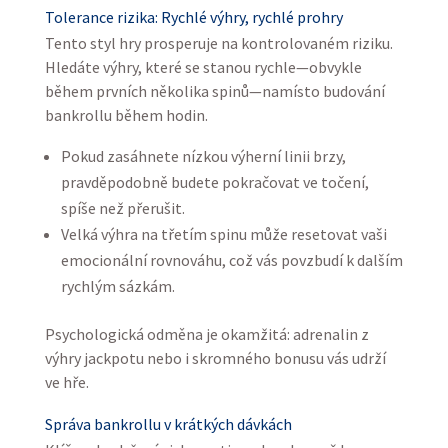
Tolerance rizika: Rychlé výhry, rychlé prohry
Tento styl hry prosperuje na kontrolovaném riziku.
Hledáte výhry, které se stanou rychle—obvykle
během prvních několika spinů—namísto budování
bankrollu během hodin.
Pokud zasáhnete nízkou výherní linii brzy,
pravděpodobně budete pokračovat ve točení,
spíše než přerušit.
Velká výhra na třetím spinu může resetovat vaši
emocionální rovnováhu, což vás povzbudí k dalším
rychlým sázkám.
Psychologická odměna je okamžitá: adrenalin z
výhry jackpotu nebo i skromného bonusu vás udrží
ve hře.
Správa bankrollu v krátkých dávkách