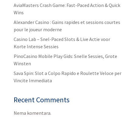
AviaMasters Crash Game: Fast‑Paced Action & Quick
Wins
Alexander Casino : Gains rapides et sessions courtes
pour le joueur moderne
Casino Lab – Snel‑Paced Slots & Live Actie voor
Korte Intense Sessies
PinoCasino Mobile Play Gids: Snelle Sessies, Grote
Winsten
Sava Spin: Slot a Colpo Rapido e Roulette Veloce per
Vincite Immediata
Recent Comments
Nema komentara.