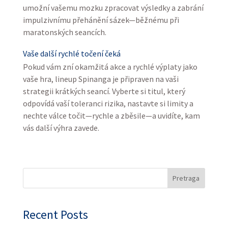
umožní vašemu mozku zpracovat výsledky a zabrání
impulzivnímu přehánění sázek—běžnému při
maratonských seancích.
Vaše další rychlé točení čeká
Pokud vám zní okamžitá akce a rychlé výplaty jako
vaše hra, lineup Spinanga je připraven na vaši
strategii krátkých seancí. Vyberte si titul, který
odpovídá vaší toleranci rizika, nastavte si limity a
nechte válce točit—rychle a zběsile—a uvidíte, kam
vás další výhra zavede.
Pretraga
Recent Posts