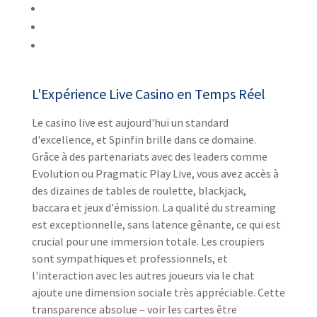
L'Expérience Live Casino en Temps Réel
Le casino live est aujourd'hui un standard
d'excellence, et Spinfin brille dans ce domaine.
Grâce à des partenariats avec des leaders comme
Evolution ou Pragmatic Play Live, vous avez accès à
des dizaines de tables de roulette, blackjack,
baccara et jeux d'émission. La qualité du streaming
est exceptionnelle, sans latence gênante, ce qui est
crucial pour une immersion totale. Les croupiers
sont sympathiques et professionnels, et
l'interaction avec les autres joueurs via le chat
ajoute une dimension sociale très appréciable. Cette
transparence absolue – voir les cartes être