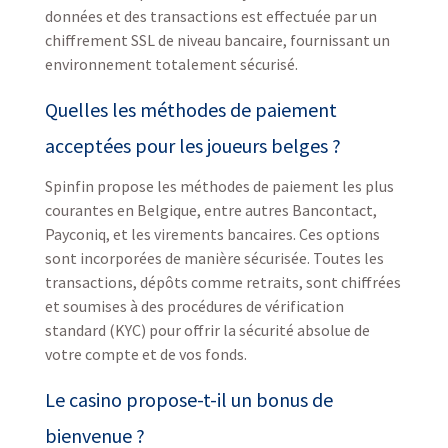
données et des transactions est effectuée par un
chiffrement SSL de niveau bancaire, fournissant un
environnement totalement sécurisé.
Quelles les méthodes de paiement
acceptées pour les joueurs belges ?
Spinfin propose les méthodes de paiement les plus
courantes en Belgique, entre autres Bancontact,
Payconiq, et les virements bancaires. Ces options
sont incorporées de manière sécurisée. Toutes les
transactions, dépôts comme retraits, sont chiffrées
et soumises à des procédures de vérification
standard (KYC) pour offrir la sécurité absolue de
votre compte et de vos fonds.
Le casino propose-t-il un bonus de
bienvenue ?