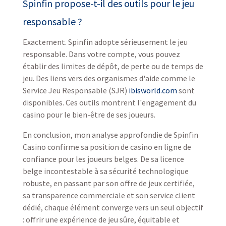
Spinfin propose-t-il des outils pour le jeu
responsable ?
Exactement. Spinfin adopte sérieusement le jeu
responsable. Dans votre compte, vous pouvez
établir des limites de dépôt, de perte ou de temps de
jeu. Des liens vers des organismes d'aide comme le
Service Jeu Responsable (SJR)
ibisworld.com
sont
disponibles. Ces outils montrent l'engagement du
casino pour le bien-être de ses joueurs.
En conclusion, mon analyse approfondie de Spinfin
Casino confirme sa position de casino en ligne de
confiance pour les joueurs belges. De sa licence
belge incontestable à sa sécurité technologique
robuste, en passant par son offre de jeux certifiée,
sa transparence commerciale et son service client
dédié, chaque élément converge vers un seul objectif
: offrir une expérience de jeu sûre, équitable et