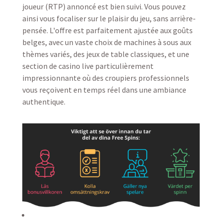
joueur (RTP) annoncé est bien suivi. Vous pouvez
ainsi vous focaliser sur le plaisir du jeu, sans arrière-
pensée. L'offre est parfaitement ajustée aux goûts
belges, avec un vaste choix de machines à sous aux
thèmes variés, des jeux de table classiques, et une
section de casino live particulièrement
impressionnante où des croupiers professionnels
vous reçoivent en temps réel dans une ambiance
authentique.