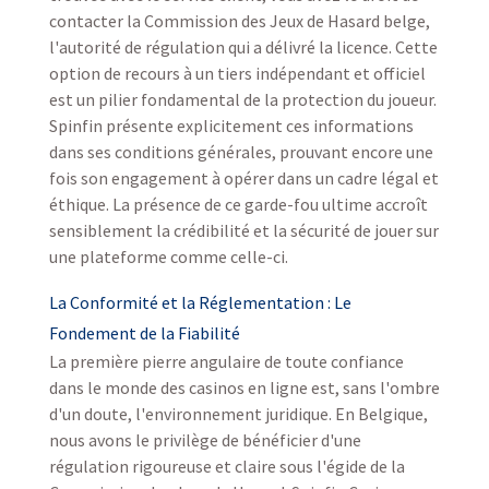
contacter la Commission des Jeux de Hasard belge,
l'autorité de régulation qui a délivré la licence. Cette
option de recours à un tiers indépendant et officiel
est un pilier fondamental de la protection du joueur.
Spinfin présente explicitement ces informations
dans ses conditions générales, prouvant encore une
fois son engagement à opérer dans un cadre légal et
éthique. La présence de ce garde-fou ultime accroît
sensiblement la crédibilité et la sécurité de jouer sur
une plateforme comme celle-ci.
La Conformité et la Réglementation : Le
Fondement de la Fiabilité
La première pierre angulaire de toute confiance
dans le monde des casinos en ligne est, sans l'ombre
d'un doute, l'environnement juridique. En Belgique,
nous avons le privilège de bénéficier d'une
régulation rigoureuse et claire sous l'égide de la