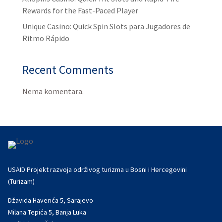
Rewards for the Fast‑Paced Player
Unique Casino: Quick Spin Slots para Jugadores de
Ritmo Rápido
Recent Comments
Nema komentara.
USAID Projekt razvoja održivog turizma u Bosni i Hercegovini
(Turizam)
Džavida Haverića 5, Sarajevo
Milana Tepića 5, Banja Luka