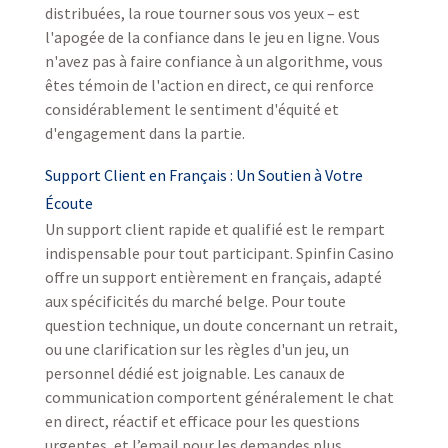
distribuées, la roue tourner sous vos yeux – est
l'apogée de la confiance dans le jeu en ligne. Vous
n'avez pas à faire confiance à un algorithme, vous
êtes témoin de l'action en direct, ce qui renforce
considérablement le sentiment d'équité et
d'engagement dans la partie.
Support Client en Français : Un Soutien à Votre
Écoute
Un support client rapide et qualifié est le rempart
indispensable pour tout participant. Spinfin Casino
offre un support entièrement en français, adapté
aux spécificités du marché belge. Pour toute
question technique, un doute concernant un retrait,
ou une clarification sur les règles d'un jeu, un
personnel dédié est joignable. Les canaux de
communication comportent généralement le chat
en direct, réactif et efficace pour les questions
urgentes, et l’email pour les demandes plus