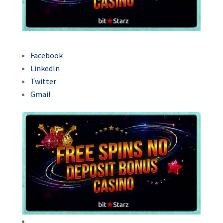
Facebook
LinkedIn
Twitter
Gmail