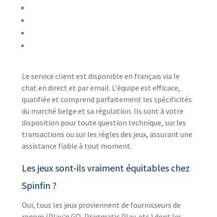
Le service client est disponible en français via le
chat en direct et par email. L'équipe est efficace,
qualifiée et comprend parfaitement les spécificités
du marché belge et sa régulation. Ils sont à votre
disposition pour toute question technique, sur les
transactions ou sur les règles des jeux, assurant une
assistance fiable à tout moment.
Les jeux sont-ils vraiment équitables chez
Spinfin ?
Oui, tous les jeux proviennent de fournisseurs de
renom (Play'n GO, Pragmatic Play, etc.) dont les