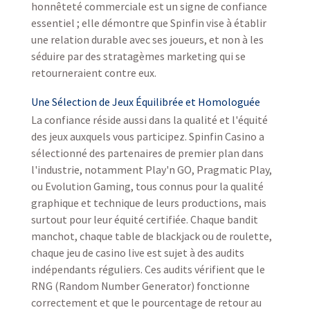
honnêteté commerciale est un signe de confiance
essentiel ; elle démontre que Spinfin vise à établir
une relation durable avec ses joueurs, et non à les
séduire par des stratagèmes marketing qui se
retourneraient contre eux.
Une Sélection de Jeux Équilibrée et Homologuée
La confiance réside aussi dans la qualité et l'équité
des jeux auxquels vous participez. Spinfin Casino a
sélectionné des partenaires de premier plan dans
l'industrie, notamment Play'n GO, Pragmatic Play,
ou Evolution Gaming, tous connus pour la qualité
graphique et technique de leurs productions, mais
surtout pour leur équité certifiée. Chaque bandit
manchot, chaque table de blackjack ou de roulette,
chaque jeu de casino live est sujet à des audits
indépendants réguliers. Ces audits vérifient que le
RNG (Random Number Generator) fonctionne
correctement et que le pourcentage de retour au