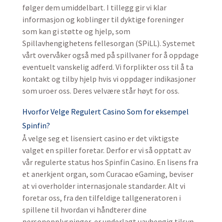
følger dem umiddelbart. I tillegg gir vi klar
informasjon og koblinger til dyktige foreninger
som kan gi støtte og hjelp, som
Spillavhengighetens fellesorgan (SPiLL). Systemet
vårt overvåker også med på spillvaner for å oppdage
eventuelt vanskelig adferd. Vi forplikter oss til å ta
kontakt og tilby hjelp hvis vi oppdager indikasjoner
som uroer oss. Deres velvære står høyt for oss.
Hvorfor Velge Regulert Casino Som for eksempel
Spinfin?
Å velge seg et lisensiert casino er det viktigste
valget en spiller foretar. Derfor er vi så opptatt av
vår regulerte status hos Spinfin Casino. En lisens fra
et anerkjent organ, som Curacao eGaming, beviser
at vi overholder internasjonale standarder. Alt vi
foretar oss, fra den tilfeldige tallgeneratoren i
spillene til hvordan vi håndterer dine
personopplysninger, er underlagt uavhengig tilsyn