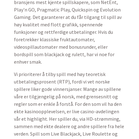
bransjens mest kjente spillskapere, som NetEnt,
Play'n GO, Pragmatic Play, Quickspin og Evolution
Gaming. Det garanterer at du får tilgang til spill av
høy kvalitet med flott grafikk, spennende
funksjoner og rettferdige utbetalinger. Hvis du
foretrekker klassiske fruktautomater,
videospillautomater med bonusrunder, eller
bordspill som blackjack og rulett, har vi noe for
enhver smak.
Vi prioriterer å tilby spill med høy teoretisk
utbetalingsprosent (RTP), fordi vi vet norske
spillere liker gode vinnersjanser. Mange av spillene
våre er tilgjengelig på norsk, med grensesnitt og
regler som er enkle å forstå. For den som vil ha den
ekte kasinoopplevelsen, er live casino-avdelingen
vår et highlight. Her spiller du, via HD-strømming,
sammen med ekte dealere og andre spillere fra hele
verden. Spill som Live Blackjack, Live Roulette og