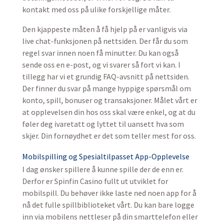
kontakt med oss på ulike forskjellige måter.
Den kjappeste måten å få hjelp på er vanligvis via
live chat-funksjonen på nettsiden. Der får du som
regel svar innen noen få minutter. Du kan også
sende oss en e-post, og vi svarer så fort vi kan. I
tillegg har vi et grundig FAQ-avsnitt på nettsiden.
Der finner du svar på mange hyppige spørsmål om
konto, spill, bonuser og transaksjoner. Målet vårt er
at opplevelsen din hos oss skal være enkel, og at du
føler deg ivaretatt og lyttet til uansett hva som
skjer. Din fornøydhet er det som teller mest for oss.
Mobilspilling og Spesialtilpasset App-Opplevelse
I dag ønsker spillere å kunne spille der de enn er.
Derfor er Spinfin Casino fullt ut utviklet for
mobilspill. Du behøver ikke laste ned noen app for å
nå det fulle spillbiblioteket vårt. Du kan bare logge
inn via mobilens nettleser på din smarttelefon eller