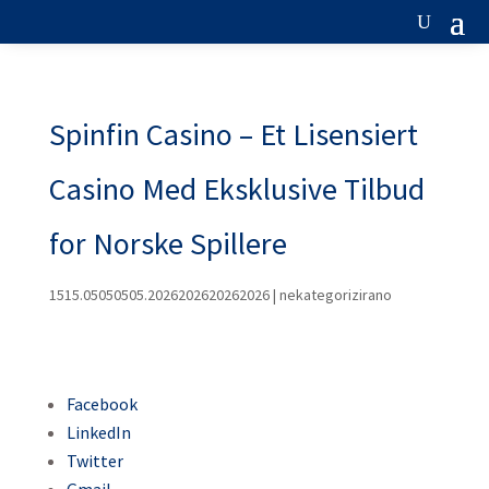
Spinfin Casino – Et Lisensiert
Casino Med Eksklusive Tilbud
for Norske Spillere
1515.05050505.2026202620262026
|
nekategorizirano
Facebook
LinkedIn
Twitter