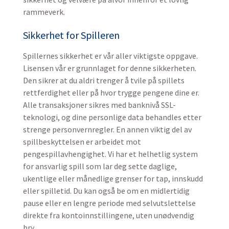
rammeverk.
Sikkerhet for Spilleren
Spillernes sikkerhet er vår aller viktigste oppgave.
Lisensen vår er grunnlaget for denne sikkerheten.
Den sikrer at du aldri trenger å tvile på spillets
rettferdighet eller på hvor trygge pengene dine er.
Alle transaksjoner sikres med banknivå SSL-
teknologi, og dine personlige data behandles etter
strenge personvernregler. En annen viktig del av
spillbeskyttelsen er arbeidet mot
pengespillavhengighet. Vi har et helhetlig system
for ansvarlig spill som lar deg sette daglige,
ukentlige eller månedlige grenser for tap, innskudd
eller spilletid. Du kan også be om en midlertidig
pause eller en lengre periode med selvutslettelse
direkte fra kontoinnstillingene, uten unødvendig
bry.