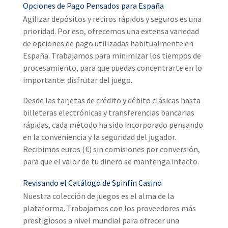
Opciones de Pago Pensados para España
Agilizar depósitos y retiros rápidos y seguros es una
prioridad. Por eso, ofrecemos una extensa variedad
de opciones de pago utilizadas habitualmente en
España. Trabajamos para minimizar los tiempos de
procesamiento, para que puedas concentrarte en lo
importante: disfrutar del juego.
Desde las tarjetas de crédito y débito clásicas hasta
billeteras electrónicas y transferencias bancarias
rápidas, cada método ha sido incorporado pensando
en la conveniencia y la seguridad del jugador.
Recibimos euros (€) sin comisiones por conversión,
para que el valor de tu dinero se mantenga intacto.
Revisando el Catálogo de Spinfin Casino
Nuestra colección de juegos es el alma de la
plataforma. Trabajamos con los proveedores más
prestigiosos a nivel mundial para ofrecer una