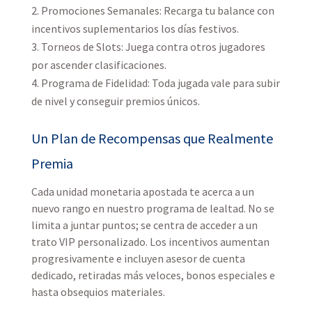
Promociones Semanales: Recarga tu balance con
incentivos suplementarios los días festivos.
Torneos de Slots: Juega contra otros jugadores
por ascender clasificaciones.
Programa de Fidelidad: Toda jugada vale para subir
de nivel y conseguir premios únicos.
Un Plan de Recompensas que Realmente
Premia
Cada unidad monetaria apostada te acerca a un
nuevo rango en nuestro programa de lealtad. No se
limita a juntar puntos; se centra de acceder a un
trato VIP personalizado. Los incentivos aumentan
progresivamente e incluyen asesor de cuenta
dedicado, retiradas más veloces, bonos especiales e
hasta obsequios materiales.