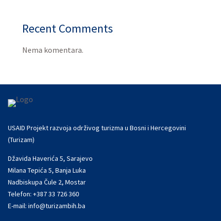
Recent Comments
Nema komentara.
USAID Projekt razvoja održivog turizma u Bosni i Hercegovini
(Turizam)
Džavida Haverića 5, Sarajevo
Milana Tepića 5, Banja Luka
Nadbiskupa Čule 2, Mostar
Telefon:
+387 33 726 360
E-mail:
info@turizambih.ba