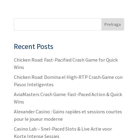
Pretraga
Recent Posts
Chicken Road: Fast‑Pacified Crash Game for Quick
Wins
Chicken Road: Domina el High‑RTP Crash Game con
Pasos Inteligentes
AviaMasters Crash Game: Fast‑Paced Action & Quick
Wins
Alexander Casino : Gains rapides et sessions courtes
pour le joueur moderne
Casino Lab – Snel‑Paced Slots & Live Actie voor
Korte Intense Sessies