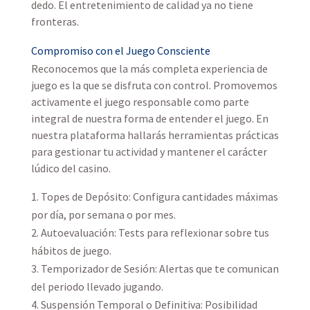
dedo. El entretenimiento de calidad ya no tiene
fronteras.
Compromiso con el Juego Consciente
Reconocemos que la más completa experiencia de
juego es la que se disfruta con control. Promovemos
activamente el juego responsable como parte
integral de nuestra forma de entender el juego. En
nuestra plataforma hallarás herramientas prácticas
para gestionar tu actividad y mantener el carácter
lúdico del casino.
Topes de Depósito: Configura cantidades máximas
por día, por semana o por mes.
Autoevaluación: Tests para reflexionar sobre tus
hábitos de juego.
Temporizador de Sesión: Alertas que te comunican
del periodo llevado jugando.
Suspensión Temporal o Definitiva: Posibilidad