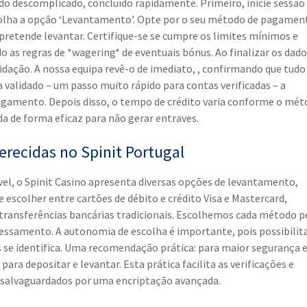
do descomplicado, concluído rapidamente. Primeiro, inicie sessão
 escolha a opção ‘Levantamento’. Opte por o seu método de pagamen
ue pretende levantar. Certifique-se se cumpre os limites mínimos e
o as regras de *wagering* de eventuais bónus. Ao finalizar os dado
idação. A nossa equipa revê-o de imediato, , confirmando que tudo
 validado – um passo muito rápido para contas verificadas – a
agamento. Depois disso, o tempo de crédito varia conforme o mé
da de forma eficaz para não gerar entraves.
recidas no Spinit Portugal
vel, o Spinit Casino apresenta diversas opções de levantamento,
escolher entre cartões de débito e crédito Visa e Mastercard,
 e transferências bancárias tradicionais. Escolhemos cada método p
cessamento. A autonomia de escolha é importante, pois possibilit
 se identifica. Uma recomendação prática: para maior segurança 
a depositar e levantar. Esta prática facilita as verificações e
 salvaguardados por uma encriptação avançada.