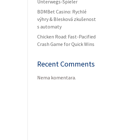
Unterwegs‑Spieler
BDMBet Casino: Rychlé
výhry & Blesková zkušenost
s automaty
Chicken Road: Fast‑Pacified
Crash Game for Quick Wins
Recent Comments
Nema komentara.