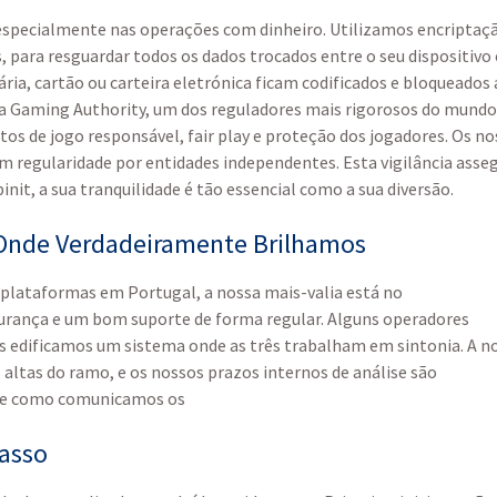
 especialmente nas operações com dinheiro. Utilizamos encriptaç
, para resguardar todos os dados trocados entre o seu dispositivo 
ria, cartão ou carteira eletrónica ficam codificados e bloqueados 
a Gaming Authority, um dos reguladores mais rigorosos do mundo
tos de jogo responsável, fair play e proteção dos jogadores. Os n
 regularidade por entidades independentes. Esta vigilância asse
init, a sua tranquilidade é tão essencial como a sua diversão.
: Onde Verdadeiramente Brilhamos
plataformas em Portugal, a nossa mais-valia está no
urança e um bom suporte de forma regular. Alguns operadores
 edificamos um sistema onde as três trabalham em sintonia. A n
 altas do ramo, e os nossos prazos internos de análise são
nte como comunicamos os
Passo