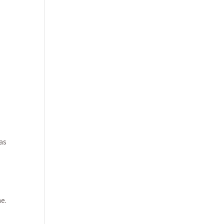
as
e.