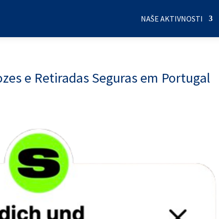
NAŠE AKTIVNOSTI
ozes e Retiradas Seguras em Portugal
o