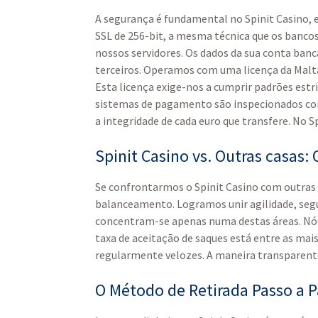
A segurança é fundamental no Spinit Casino,
SSL de 256-bit, a mesma técnica que os bancos
nossos servidores. Os dados da sua conta bancá
terceiros. Operamos com uma licença da Malt
Esta licença exige-nos a cumprir padrões estri
sistemas de pagamento são inspecionados com
a integridade de cada euro que transfere. No Sp
Spinit Casino vs. Outras casas
Se confrontarmos o Spinit Casino com outras 
balanceamento. Logramos unir agilidade, seg
concentram-se apenas numa destas áreas. Nós
taxa de aceitação de saques está entre as mais
regularmente velozes. A maneira transpare
O Método de Retirada Passo a 