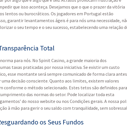
ar por algo que é algo que é seu. Atrasos provocam frustração e
mpedir que isso aconteça. Desejamos que o que o prazer da vitória
sos lentos ou burocráticos. Os jogadores em Portugal estão
 isso, garantir levantamentos ágeis é para nós uma necessidade, n
valorizar o seu tempo e o seu sucesso, estabelecendo uma relação d
Transparência Total
norma para nós. No Spinit Casino, a grande maioria dos
s taxas praticadas por nossa iniciativa. Se existir um custo
ico, esse montante será sempre comunicado de forma clara antes
r uma decisão consciente. Quanto aos limites, existem valores
am conforme o método selecionado. Estes tetos são definidos par
cumprimento das normas do setor. Pode localizar toda esta
gamentos’ do nosso website ou nos Condições gerais. A nossa pol
ção à mão para gerir o seu saldo com tranquilidade, sem sobressa
 Resguardando os Seus Fundos