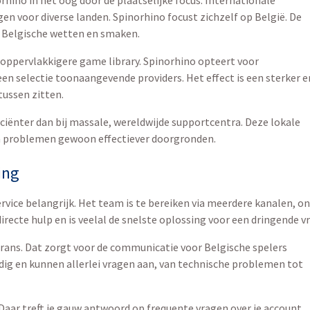
rhino in het oog door de plaatselijke focus. Internationale
n voor diverse landen. Spinorhino focust zichzelf op België. De
n Belgische wetten en smaken.
oppervlakkigere game library. Spinorhino opteert voor
 selectie toonaangevende providers. Het effect is een sterker e
tussen zitten.
iciënter dan bij massale, wereldwijde supportcentra. Deze lokale
n problemen gewoon effectiever doorgronden.
ing
vice belangrijk. Het team is te bereiken via meerdere kanalen, o
 directe hulp en is veelal de snelste oplossing voor een dringende v
 Frans. Dat zorgt voor de communicatie voor Belgische spelers
ig en kunnen allerlei vragen aan, van technische problemen tot
 Daar treft je gauw antwoord op frequente vragen over je account,