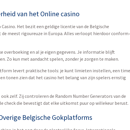
erheid van het Online casino
 Casino. Het bezit een geldige licentie van de Belgische
 de meest rigoureuze in Europa. Alles verloopt hierdoor conform
overboeking en al je eigen gegevens. Je informatie blijft
ggen. Zo kun met aandacht spelen, zonder je zorgen te maken.
form levert praktische tools: je kunt limieten instellen, een tim
en tonen zien dat het casino het belang van zijn spelers ernstig
 ook zelf. Zij controleren de Random Number Generators van de
le check die bevestigt dat elke uitkomst puur op willekeur berust.
 Overige Belgische Gokplatforms