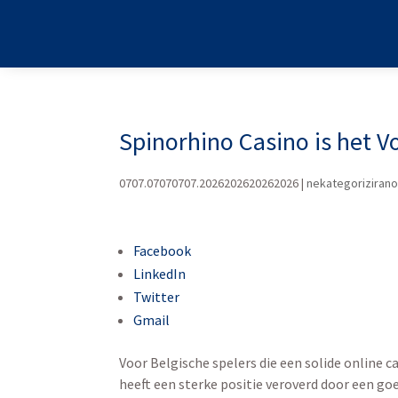
Spinorhino Casino is het 
0707.07070707.2026202620262026
|
nekategoriziran
Facebook
LinkedIn
Twitter
Gmail
Voor Belgische spelers die een solide online 
heeft een sterke positie veroverd door een goe