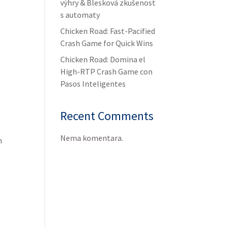
výhry & Blesková zkušenost
s automaty
Chicken Road: Fast‑Pacified
Crash Game for Quick Wins
Chicken Road: Domina el
High‑RTP Crash Game con
Pasos Inteligentes
Recent Comments
Nema komentara.
n