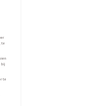
ver
g te
oien
bij
r te
t