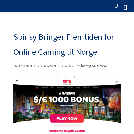
Spinsy Bringer Fremtiden for
Online Gaming til Norge
0707.07070707.2026202620262026
|
nekategorizirano