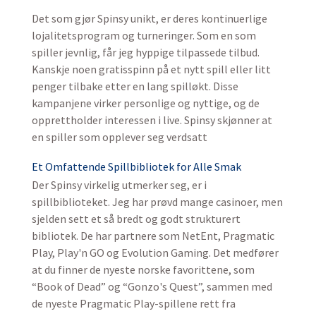
Det som gjør Spinsy unikt, er deres kontinuerlige
lojalitetsprogram og turneringer. Som en som
spiller jevnlig, får jeg hyppige tilpassede tilbud.
Kanskje noen gratisspinn på et nytt spill eller litt
penger tilbake etter en lang spilløkt. Disse
kampanjene virker personlige og nyttige, og de
opprettholder interessen i live. Spinsy skjønner at
en spiller som opplever seg verdsatt
Et Omfattende Spillbibliotek for Alle Smak
Der Spinsy virkelig utmerker seg, er i
spillbiblioteket. Jeg har prøvd mange casinoer, men
sjelden sett et så bredt og godt strukturert
bibliotek. De har partnere som NetEnt, Pragmatic
Play, Play'n GO og Evolution Gaming. Det medfører
at du finner de nyeste norske favorittene, som
“Book of Dead” og “Gonzo's Quest”, sammen med
de nyeste Pragmatic Play-spillene rett fra