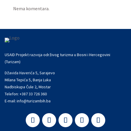
Nema komentara.
USAID Projekt razvoja održivog turizma u Bosni i Hercegovini
(Turizam)
Džavida Haverića 5, Sarajevo
Milana Tepića 5, Banja Luka
Nadbiskupa Čule 2, Mostar
Telefon:
+387 33 726 360
E-mail:
info@turizambih.ba