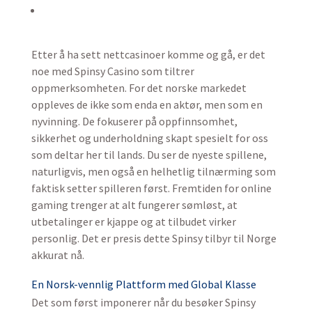
Etter å ha sett nettcasinoer komme og gå, er det
noe med Spinsy Casino som tiltrer
oppmerksomheten. For det norske markedet
oppleves de ikke som enda en aktør, men som en
nyvinning. De fokuserer på oppfinnsomhet,
sikkerhet og underholdning skapt spesielt for oss
som deltar her til lands. Du ser de nyeste spillene,
naturligvis, men også en helhetlig tilnærming som
faktisk setter spilleren først. Fremtiden for online
gaming trenger at alt fungerer sømløst, at
utbetalinger er kjappe og at tilbudet virker
personlig. Det er presis dette Spinsy tilbyr til Norge
akkurat nå.
En Norsk-vennlig Plattform med Global Klasse
Det som først imponerer når du besøker Spinsy