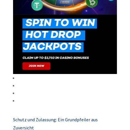
Schutz und Zulassung: Ein Grundpfeiler aus
Zuversicht