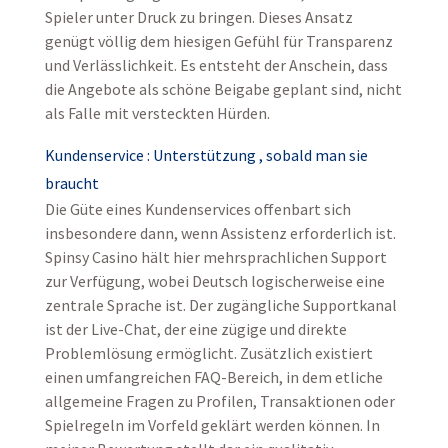
Spieler unter Druck zu bringen. Dieses Ansatz
genügt völlig dem hiesigen Gefühl für Transparenz
und Verlässlichkeit. Es entsteht der Anschein, dass
die Angebote als schöne Beigabe geplant sind, nicht
als Falle mit versteckten Hürden.
Kundenservice : Unterstützung , sobald man sie
braucht
Die Güte eines Kundenservices offenbart sich
insbesondere dann, wenn Assistenz erforderlich ist.
Spinsy Casino hält hier mehrsprachlichen Support
zur Verfügung, wobei Deutsch logischerweise eine
zentrale Sprache ist. Der zugängliche Supportkanal
ist der Live-Chat, der eine zügige und direkte
Problemlösung ermöglicht. Zusätzlich existiert
einen umfangreichen FAQ-Bereich, in dem etliche
allgemeine Fragen zu Profilen, Transaktionen oder
Spielregeln im Vorfeld geklärt werden können. In