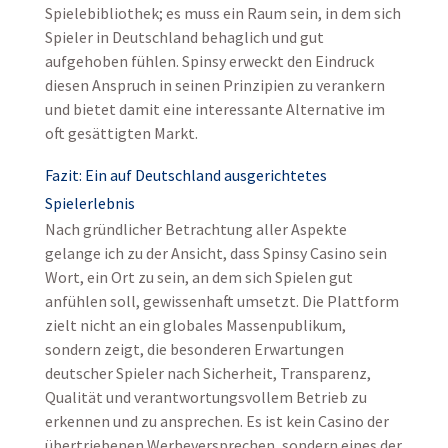
Spielebibliothek; es muss ein Raum sein, in dem sich
Spieler in Deutschland behaglich und gut
aufgehoben fühlen. Spinsy erweckt den Eindruck
diesen Anspruch in seinen Prinzipien zu verankern
und bietet damit eine interessante Alternative im
oft gesättigten Markt.
Fazit: Ein auf Deutschland ausgerichtetes
Spielerlebnis
Nach gründlicher Betrachtung aller Aspekte
gelange ich zu der Ansicht, dass Spinsy Casino sein
Wort, ein Ort zu sein, an dem sich Spielen gut
anfühlen soll, gewissenhaft umsetzt. Die Plattform
zielt nicht an ein globales Massenpublikum,
sondern zeigt, die besonderen Erwartungen
deutscher Spieler nach Sicherheit, Transparenz,
Qualität und verantwortungsvollem Betrieb zu
erkennen und zu ansprechen. Es ist kein Casino der
übertriebenen Werbeversprechen, sondern eines der