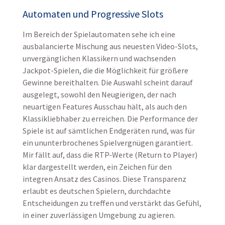
Automaten und Progressive Slots
Im Bereich der Spielautomaten sehe ich eine
ausbalancierte Mischung aus neuesten Video-Slots,
unvergänglichen Klassikern und wachsenden
Jackpot-Spielen, die die Möglichkeit für größere
Gewinne bereithalten. Die Auswahl scheint darauf
ausgelegt, sowohl den Neugierigen, der nach
neuartigen Features Ausschau hält, als auch den
Klassikliebhaber zu erreichen. Die Performance der
Spiele ist auf sämtlichen Endgeräten rund, was für
ein ununterbrochenes Spielvergnügen garantiert.
Mir fällt auf, dass die RTP-Werte (Return to Player)
klar dargestellt werden, ein Zeichen für den
integren Ansatz des Casinos. Diese Transparenz
erlaubt es deutschen Spielern, durchdachte
Entscheidungen zu treffen und verstärkt das Gefühl,
in einer zuverlässigen Umgebung zu agieren.