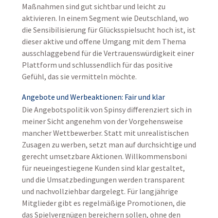
Maßnahmen sind gut sichtbar und leicht zu
aktivieren. In einem Segment wie Deutschland, wo
die Sensibilisierung für Glücksspielsucht hoch ist, ist
dieser aktive und offene Umgang mit dem Thema
ausschlaggebend für die Vertrauenswürdigkeit einer
Plattform und schlussendlich für das positive
Gefühl, das sie vermitteln möchte.
Angebote und Werbeaktionen: Fair und klar
Die Angebotspolitik von Spinsy differenziert sich in
meiner Sicht angenehm von der Vorgehensweise
mancher Wettbewerber. Statt mit unrealistischen
Zusagen zu werben, setzt man auf durchsichtige und
gerecht umsetzbare Aktionen. Willkommensboni
für neueingestiegene Kunden sind klar gestaltet,
und die Umsatzbedingungen werden transparent
und nachvollziehbar dargelegt. Für langjährige
Mitglieder gibt es regelmäßige Promotionen, die
das Spielvergnügen bereichern sollen, ohne den