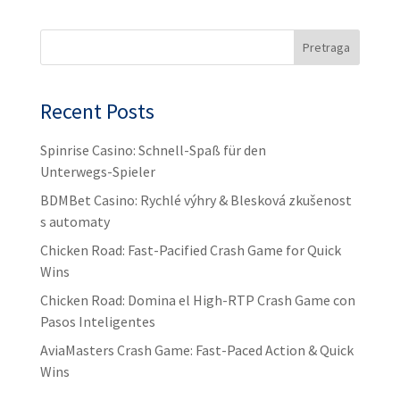
Pretraga
Recent Posts
Spinrise Casino: Schnell‑Spaß für den
Unterwegs‑Spieler
BDMBet Casino: Rychlé výhry & Blesková zkušenost
s automaty
Chicken Road: Fast‑Pacified Crash Game for Quick
Wins
Chicken Road: Domina el High‑RTP Crash Game con
Pasos Inteligentes
AviaMasters Crash Game: Fast‑Paced Action & Quick
Wins