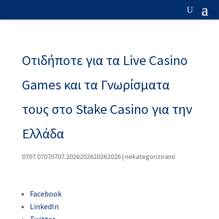
Οτιδήποτε για τα Live Casino
Games και τα Γνωρίσματα
τους στο Stake Casino για την
Ελλάδα
0707.07070707.2026202620262026
|
nekategorizirano
Facebook
LinkedIn