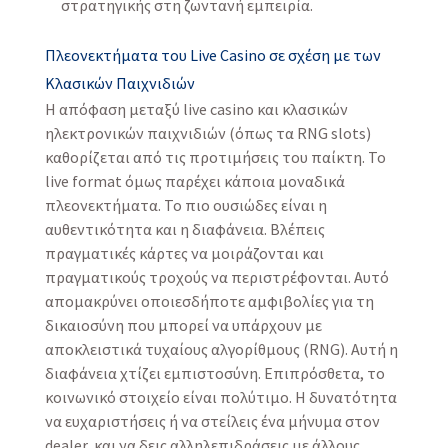
στρατηγικής στη ζωντανή εμπειρία.
Πλεονεκτήματα του Live Casino σε σχέση με των
Κλασικών Παιχνιδιών
Η απόφαση μεταξύ live casino και κλασικών
ηλεκτρονικών παιχνιδιών (όπως τα RNG slots)
καθορίζεται από τις προτιμήσεις του παίκτη. Το
live format όμως παρέχει κάποια μοναδικά
πλεονεκτήματα. Το πιο ουσιώδες είναι η
αυθεντικότητα και η διαφάνεια. Βλέπεις
πραγματικές κάρτες να μοιράζονται και
πραγματικούς τροχούς να περιστρέφονται. Αυτό
απομακρύνει οποιεσδήποτε αμφιβολίες για τη
δικαιοσύνη που μπορεί να υπάρχουν με
αποκλειστικά τυχαίους αλγορίθμους (RNG). Αυτή η
διαφάνεια χτίζει εμπιστοσύνη. Επιπρόσθετα, το
κοινωνικό στοιχείο είναι πολύτιμο. Η δυνατότητα
να ευχαριστήσεις ή να στείλεις ένα μήνυμα στον
dealer, και να δεις αλληλεπιδράσεις με άλλους