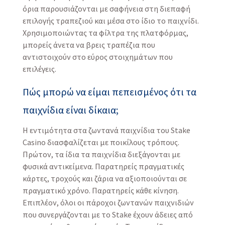
όρια παρουσιάζονται με σαφήνεια στη διεπαφή
επιλογής τραπεζιού και μέσα στο ίδιο το παιχνίδι.
Χρησιμοποιώντας τα φίλτρα της πλατφόρμας,
μπορείς άνετα να βρεις τραπέζια που
αντιστοιχούν στο εύρος στοιχημάτων που
επιλέγεις.
Πώς μπορώ να είμαι πεπεισμένος ότι τα
παιχνίδια είναι δίκαια;
Η εντιμότητα στα ζωντανά παιχνίδια του Stake
Casino διασφαλίζεται με ποικίλους τρόπους.
Πρώτον, τα ίδια τα παιχνίδια διεξάγονται με
φυσικά αντικείμενα. Παρατηρείς πραγματικές
κάρτες, τροχούς και ζάρια να αξιοποιούνται σε
πραγματικό χρόνο. Παρατηρείς κάθε κίνηση.
Επιπλέον, όλοι οι πάροχοι ζωντανών παιχνιδιών
που συνεργάζονται με το Stake έχουν άδειες από