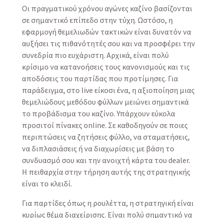
Οι πραγματικού χρόνου αγώνες καζίνο βασίζονται
σε σημαντικό επίπεδο στην τύχη. Ωστόσο, η
εφαρμογή θεμελιωδών τακτικών είναι δυνατόν να
αυξήσει τις πιθανότητές σου και να προσφέρει την
συνεδρία πιο ευχάριστη. Αρχικά, είναι πολύ
κρίσιμο να κατανοήσεις τους κανονισμούς και τις
αποδόσεις του παρτίδας που προτίμησες. Για
παράδειγμα, στο live είκοσι ένα, η αξιοποίηση μιας
θεμελιώδους μεθόδου φύλλων μειώνει σημαντικά
το προβάδισμα του καζίνο. Υπάρχουν εύκολα
προσιτοί πίνακες online. Σε καθοδηγούν σε ποιες
περιπτώσεις να ζητήσεις φύλλο, να σταματήσεις,
να διπλασιάσεις ή να διαχωρίσεις με βάση το
συνδυασμό σου και την ανοιχτή κάρτα του dealer.
Η πειθαρχία στην τήρηση αυτής της στρατηγικής
είναι το κλειδί.
Για παρτίδες όπως η ρουλέττα, η στρατηγική είναι
κυρίως θέμα διαχείρισης. Είναι πολύ σημαντικό να