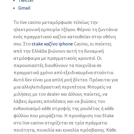
Twitter
Gmail
Το live casino μεταμόρφωσε τελείως την
ηλεκτρονική εμπειρία τζόγου. Φέρνει τη ζωντάνια
ενός πραγματικού καζίνο κατευθείαν στην οθόνη
σου. Στο
stake καζίνο iphone
Casino, οι παίκτες
από την Ελλάδα βιώνουν αυτή τη δυναμική
ατμόσφαιρα με πραγματικούς κρουπιέ. Οι
παρουσιαστές διευθύνουν τα παιχνίδια σε
πραγματικό χρόνο από εξειδικευμένα στούντιο.
Αυτό δεν είναι μια απλή ροή βίντεο. Πρόκειται για
μια αλληλεπιδραστική περιπέτεια. Μπορείς να
μιλήσεις με τον dealer και άλλους παίκτες, να
λάβεις άμεσες αποδόσεις και να βιώσεις τον
ενθουσιασμό κάθε στροφής της ρουλέτας ή κάθε
φύλλου που μοιράζεται. Η προσέγγιση του Stake
στο live casino στηρίζεται σε τρία πράγματα:
ποιότητα, ποικιλία και ευκολία πρόσβασης. Κάθε