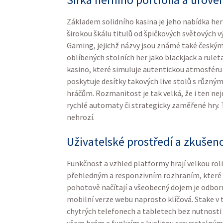
Základem solidního kasina je jeho nabídka her
širokou škálu titulů od špičkových světových 
Gaming, jejichž názvy jsou známé také českým
oblíbených stolních her jako blackjack a ruleta
kasino, které simuluje autentickou atmosféru
poskytuje desítky takových live stolů s různý
hráčům. Rozmanitost je tak velká, že i ten ne
rychlé automaty či strategicky zaměřené hry.
nehrozí.
Uživatelské prostředí a zkušen
Funkčnost a vzhled platformy hrají velkou rol
přehledným a responzivním rozhraním, které je
pohotově načítají a všeobecný dojem je odborný
mobilní verze webu naprosto klíčová. Stake v
chytrých telefonech a tabletech bez nutnosti s