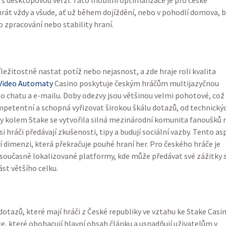
s desktopovou verzí. Tato mobilní optimalizace je pro české
rát vždy a všude, ať už během dojíždění, nebo v pohodlí domova, 
zpracování nebo stability hraní.
ežitostně nastat potíž nebo nejasnost, a zde hraje roli kvalita
 Video Automaty
Casino poskytuje českým hráčům multijazyčnou
o chatu a e-mailu. Doby odezvy jsou většinou velmi pohotové, což
petentní a schopná vyřizovat širokou škálu dotazů, od technický
ry kolem Stake se vytvořila silná mezinárodní komunita fanoušků 
i hráči předávají zkušenosti, tipy a budují sociální vazby. Tento as
 dimenzi, která překračuje pouhé hraní her. Pro českého hráče je
 současně lokalizované platformy, kde může předávat své zážitky 
st většího celku.
dotazů, které mají hráči z České republiky ve vztahu ke Stake Casin
, které obohacují hlavní obsah článku a usnadňují uživatelům v