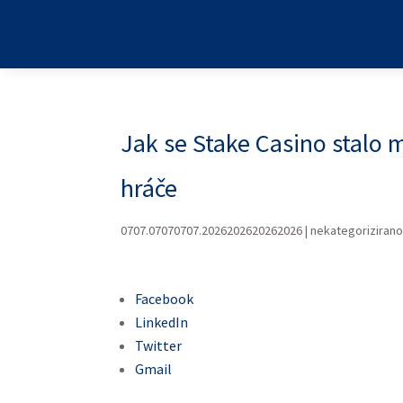
Jak se Stake Casino stalo
hráče
0707.07070707.2026202620262026
|
nekategoriziran
Facebook
LinkedIn
Twitter
Gmail