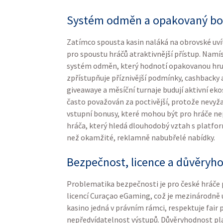
Systém odměn a opakovaný b
Zatímco spousta kasin naláká na obrovské uví
pro spoustu hráčů atraktivnější přístup. Nam
systém odměn, který hodnotí opakovanou hru.
zpřístupňuje příznivější podmínky, cashbacky
giveawaye a měsíční turnaje budují aktivní e
často považován za poctivější, protože nevy
vstupní bonusy, které mohou být pro hráče ne
hráča, který hledá dlouhodobý vztah s platformo
než okamžité, reklamně nabubřelé nabídky.
Bezpečnost, licence a důvěryh
Problematika bezpečnosti je pro české hráče 
licencí Curaçao eGaming, což je mezinárodně u
kasino jedná v právním rámci, respektuje fair 
nepředvídatelnost výstupů. Důvěryhodnost plat