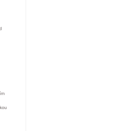
d
ním
lkou