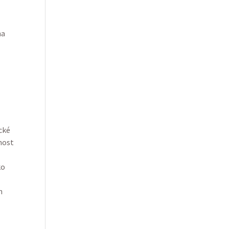
na
ické
nost
ko
h