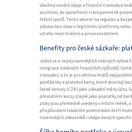
všechny osobní údaje a finanční transakce hr
pozitivní, že společnost transparentně preze
řešení sporů. Tento akcent na regulaci a bezp
zábavu bez obav o legitimitu platformy nebo o
vztahu mezi hráčem a provozovatelem.
Benefity pro české sázkaře: pl
Jedná se o nejvýznamnějších reálných výhod S
integrace lokálních finančních způsobů. Sys
transakcí, a to je pro většinu hráčů nejspolehl
peněženky a platební karty, které dovolují 
české koruny (CZK) jako základní měny účtu. 
převodními kurzy stejně jako poplatky od bank
zisky jsou přehledně uvedeny v místní měně, a
přizpůsobení lokálním podmínkám šetří hodiny
tuzemských zákazníků i chápe daných specifi
Šířka herního portfolia a úrov