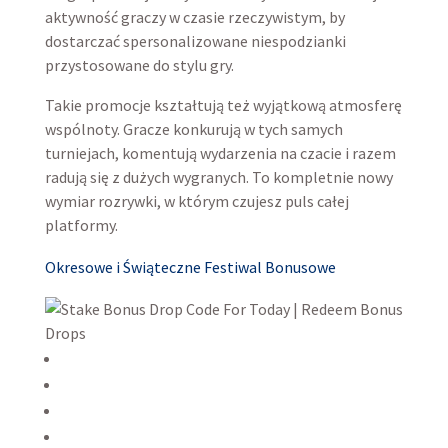
aktywność graczy w czasie rzeczywistym, by
dostarczać spersonalizowane niespodzianki
przystosowane do stylu gry.
Takie promocje kształtują też wyjątkową atmosferę
wspólnoty. Gracze konkurują w tych samych
turniejach, komentują wydarzenia na czacie i razem
radują się z dużych wygranych. To kompletnie nowy
wymiar rozrywki, w którym czujesz puls całej
platformy.
Okresowe i Świąteczne Festiwal Bonusowe