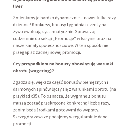
live?
Zmieniamy je bardzo dynamicznie – nawet kilka razy
dziennie! Konkursy, bonusy tygodnia i eventy na
żywo ewoluują systematycznie. Sprawdzaj
codziennie do sekcji „Promocje” w kasynie oraz na
nasze kanały społecznościowe. W ten sposób nie
przegapisz żadnej nowej promocji.
Czy przypadkiem na bonusy obowiązują warunki
obrotu (wagering)?
Zgadza się, większa część bonusów pieniężnych i
darmowych spinów łączy się z warunkami obrotu (na
przykład x35). To oznacza, że wygrane z bonusu
muszą zostać przekręcone konkretną liczbę razy,
zanim będą środkami gotowymi do wypłaty.
Szczegóły zawsze podajemy w regulaminie danej
promocji.