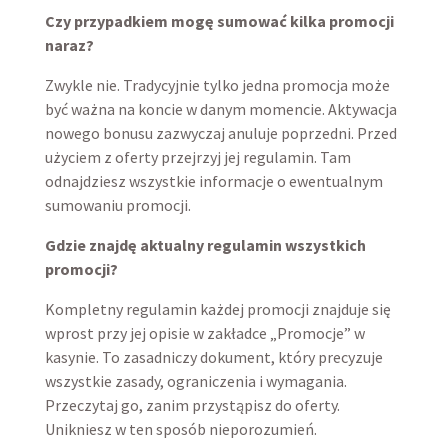
Czy przypadkiem mogę sumować kilka promocji
naraz?
Zwykle nie. Tradycyjnie tylko jedna promocja może
być ważna na koncie w danym momencie. Aktywacja
nowego bonusu zazwyczaj anuluje poprzedni. Przed
użyciem z oferty przejrzyj jej regulamin. Tam
odnajdziesz wszystkie informacje o ewentualnym
sumowaniu promocji.
Gdzie znajdę aktualny regulamin wszystkich
promocji?
Kompletny regulamin każdej promocji znajduje się
wprost przy jej opisie w zakładce „Promocje” w
kasynie. To zasadniczy dokument, który precyzuje
wszystkie zasady, ograniczenia i wymagania.
Przeczytaj go, zanim przystąpisz do oferty.
Unikniesz w ten sposób nieporozumień.