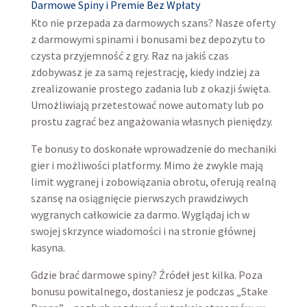
Darmowe Spiny i Premie Bez Wpłaty
Kto nie przepada za darmowych szans? Nasze oferty
z darmowymi spinami i bonusami bez depozytu to
czysta przyjemność z gry. Raz na jakiś czas
zdobywasz je za samą rejestrację, kiedy indziej za
zrealizowanie prostego zadania lub z okazji święta.
Umożliwiają przetestować nowe automaty lub po
prostu zagrać bez angażowania własnych pieniędzy.
Te bonusy to doskonałe wprowadzenie do mechaniki
gier i możliwości platformy. Mimo że zwykle mają
limit wygranej i zobowiązania obrotu, oferują realną
szansę na osiągnięcie pierwszych prawdziwych
wygranych całkowicie za darmo. Wyglądaj ich w
swojej skrzynce wiadomości i na stronie głównej
kasyna.
Gdzie brać darmowe spiny? Źródeł jest kilka. Poza
bonusu powitalnego, dostaniesz je podczas „Stake