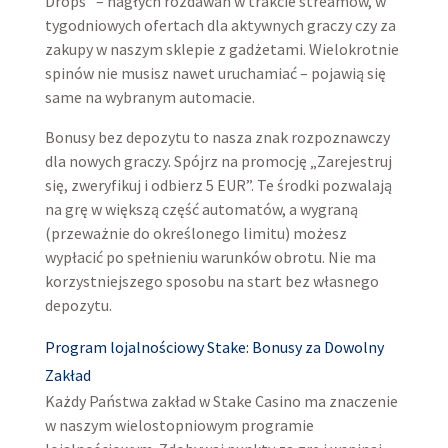
Drops” – nagłych rozdawań w trakcie streamów, w
tygodniowych ofertach dla aktywnych graczy czy za
zakupy w naszym sklepie z gadżetami. Wielokrotnie
spinów nie musisz nawet uruchamiać – pojawią się
same na wybranym automacie.
Bonusy bez depozytu to nasza znak rozpoznawczy
dla nowych graczy. Spójrz na promocję „Zarejestruj
się, zweryfikuj i odbierz 5 EUR”. Te środki pozwalają
na grę w większą część automatów, a wygraną
(przeważnie do określonego limitu) możesz
wypłacić po spełnieniu warunków obrotu. Nie ma
korzystniejszego sposobu na start bez własnego
depozytu.
Program lojalnościowy Stake: Bonusy za Dowolny
Zakład
Każdy Państwa zakład w Stake Casino ma znaczenie
w naszym wielostopniowym programie