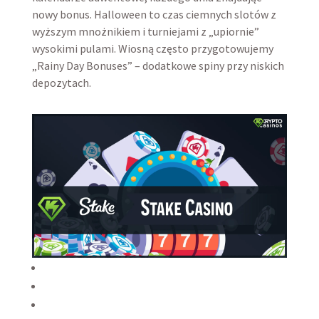
nowy bonus. Halloween to czas ciemnych slotów z
wyższym mnożnikiem i turniejami z „upiornie”
wysokimi pulami. Wiosną często przygotowujemy
„Rainy Day Bonuses” – dodatkowe spiny przy niskich
depozytach.