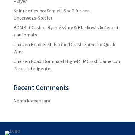
Player
Spinrise Casino: Schnell‑Spaß für den
Unterwegs‑Spieler
BDMBet Casino: Rychlé výhry & Blesková zkušenost
s automaty
Chicken Road: Fast‑Pacified Crash Game for Quick
Wins
Chicken Road: Domina el High‑RTP Crash Game con
Pasos Inteligentes
Recent Comments
Nema komentara.