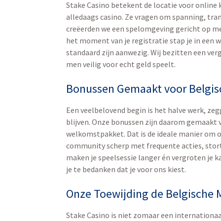
Stake Casino betekent de locatie voor online 
alledaags casino. Ze vragen om spanning, tra
creëerden we een spelomgeving gericht op me
het moment van je registratie stap je in een w
standaard zijn aanwezig. Wij bezitten een ver
men veilig voor echt geld speelt.
Bonussen Gemaakt voor Belgis
Een veelbelovend begin is het halve werk, zegg
blijven. Onze bonussen zijn daarom gemaakt vo
welkomstpakket. Dat is de ideale manier om o
community scherp met frequente acties, stor
maken je speelsessie langer én vergroten je 
je te bedanken dat je voor ons kiest.
Onze Toewijding de Belgische 
Stake Casino is niet zomaar een internationa