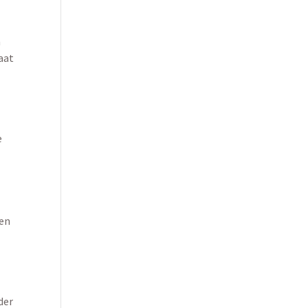
n
aat
e
ten
der