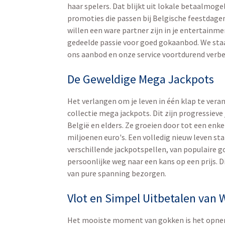
haar spelers. Dat blijkt uit lokale betaalmog
promoties die passen bij Belgische feestdage
willen een ware partner zijn in je entertain
gedeelde passie voor goed gokaanbod. We staa
ons aanbod en onze service voortdurend verbe
De Geweldige Mega Jackpots
Het verlangen om je leven in één klap te vera
collectie mega jackpots. Dit zijn progressie
België en elders. Ze groeien door tot een enk
miljoenen euro's. Een volledig nieuw leven st
verschillende jackpotspellen, van populaire g
persoonlijke weg naar een kans op een prijs. 
van pure spanning bezorgen.
Vlot en Simpel Uitbetalen van 
Het mooiste moment van gokken is het opneme