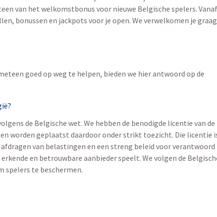
eteen van het welkomstbonus voor nieuwe Belgische spelers. Vanaf
en, bonussen en jackpots voor je open. We verwelkomen je graag
 meteen goed op weg te helpen, bieden we hier antwoord op de
gië?
 volgens de Belgische wet. We hebben de benodigde licentie van de
n worden geplaatst daardoor onder strikt toezicht. Die licentie i
ct afdragen van belastingen en een streng beleid voor verantwoord
en erkende en betrouwbare aanbieder speelt. We volgen de Belgisch
 spelers te beschermen.