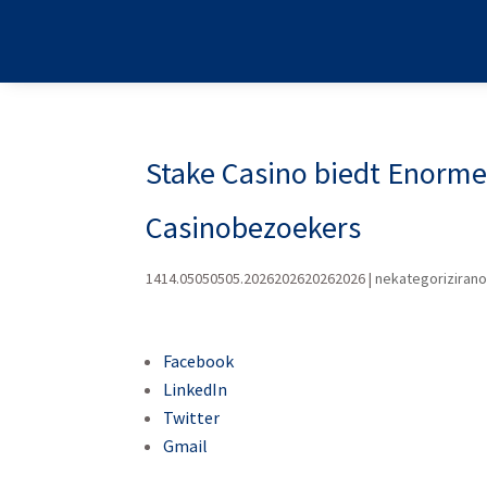
Stake Casino biedt Enorme
Casinobezoekers
1414.05050505.2026202620262026
|
nekategoriziran
Facebook
LinkedIn
Twitter
Gmail