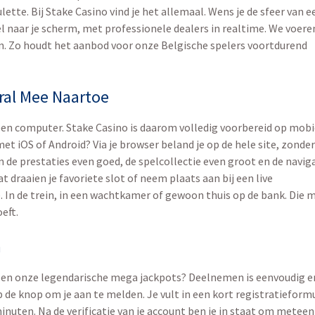
ulette. Bij Stake Casino vind je het allemaal. Wens je de sfeer van e
el naar je scherm, met professionele dealers in realtime. We voere
n. Zo houdt het aanbod voor onze Belgische spelers voortdurend
ral Mee Naartoe
r een computer. Stake Casino is daarom volledig voorbereid op mobi
t iOS of Android? Via je browser beland je op de hele site, zonder
n de prestaties even goed, de spelcollectie even groot en de navig
 draaien je favoriete slot of neem plaats aan bij een live
ië. In de trein, in een wachtkamer of gewoon thuis op de bank. Die
oeft.
n
o en onze legendarische mega jackpots? Deelnemen is eenvoudig e
 de knop om je aan te melden. Je vult in een kort registratieform
nuten. Na de verificatie van je account ben je in staat om meteen