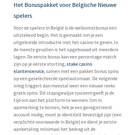
Het Bonuspakket voor Belgische Nieuwe
spelers
Voor de spelers in België is de welkomstbonus een
uitstekend begin. Het is gemaakt om je een
uitgebreide introductie met het casino te geven. In
de meeste gevallen is het opgebouwd uit meerdere
lagen. De eerste bonus kan een percentage match
zijn op je eerste storting,
stake casino
klantenservice
, samen met een pakket bonus spins
op een geselecteerde speelautomaat. De volgende
inleg triggert dan meestal weer een nieuwe reeks
gratis spins. Dit stapsgewijze systeem geeft je de
tijd om aan het platform te wennen. Om in
aanmerking te komen, heb je een geregistreerd
account nodig, moet je identiteit bevestigd zijn (een
verplichte voorwaarde in België) en dient je eerste
aanbetaling minimaal het bedrag uit de