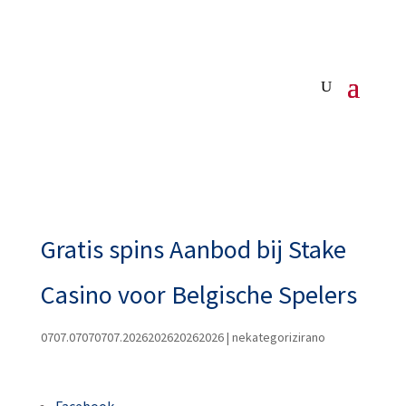
Gratis spins Aanbod bij Stake
Casino voor Belgische Spelers
0707.07070707.2026202620262026
|
nekategorizirano