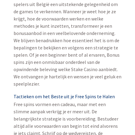
spelers uit België een uitstekende gelegenheid om
de games te verkennen. Wanneer je weet hoe je ze
krijgt, hoe de voorwaarden werken en welke
methodes je kunt inzetten, transformeer je een
bonusaanbod in een veelbelovende onderneming.
We blijven benadrukken hoe essentieel het is om de
bepalingen te bekijken en volgens een strategie te
spelen. Of je een beginner bent of al ervaren, Bonus
spins zijn een onmisbaar onderdeel van de
opwindende beleving welke Stake Casino aanbiedt.
We ontvangen je hartelijk en wensen je veel geluk en
speelplezier.
Tactieken om het Beste uit je Free Spins te Halen
Free spins vormen een cadeau, maar met een
slimme aanpak verkrijg je er meer uit. De
belangrijkste strategie is voorbereiding. Bestudeer
altijd alle voorwaarden van begin tot eind alvorens
je iets claimt. Schrijf op de wedvereisten, de