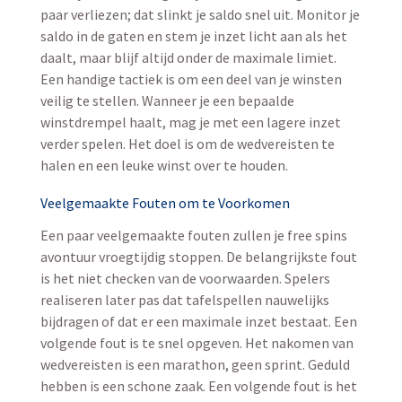
paar verliezen; dat slinkt je saldo snel uit. Monitor je
saldo in de gaten en stem je inzet licht aan als het
daalt, maar blijf altijd onder de maximale limiet.
Een handige tactiek is om een deel van je winsten
veilig te stellen. Wanneer je een bepaalde
winstdrempel haalt, mag je met een lagere inzet
verder spelen. Het doel is om de wedvereisten te
halen en een leuke winst over te houden.
Veelgemaakte Fouten om te Voorkomen
Een paar veelgemaakte fouten zullen je free spins
avontuur vroegtijdig stoppen. De belangrijkste fout
is het niet checken van de voorwaarden. Spelers
realiseren later pas dat tafelspellen nauwelijks
bijdragen of dat er een maximale inzet bestaat. Een
volgende fout is te snel opgeven. Het nakomen van
wedvereisten is een marathon, geen sprint. Geduld
hebben is een schone zaak. Een volgende fout is het