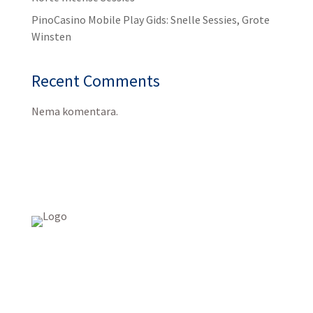
PinoCasino Mobile Play Gids: Snelle Sessies, Grote
Winsten
Recent Comments
Nema komentara.
USAID Projekt razvoja održivog turizma u Bosni i
Hercegovini (Turizam)
Džavida Haverića 5, Sarajevo