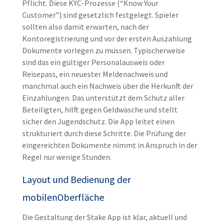
Pflicht. Diese KYC-Prozesse (“Know Your
Customer”) sind gesetzlich festgelegt. Spieler
sollten also damit erwarten, nach der
Kontoregistrierung und vor der ersten Auszahlung
Dokumente vorlegen zu müssen. Typischerweise
sind das ein gültiger Personalausweis oder
Reisepass, ein neuester Meldenachweis und
manchmal auch ein Nachweis über die Herkunft der
Einzahlungen. Das unterstützt dem Schutz aller
Beteiligten, hilft gegen Geldwäsche und stellt
sicher den Jugendschutz. Die App leitet einen
strukturiert durch diese Schritte. Die Prüfung der
eingereichten Dokumente nimmt in Anspruch in der
Regel nur wenige Stunden.
Layout und Bedienung der
mobilenOberfläche
Die Gestaltung der Stake App ist klar, aktuell und