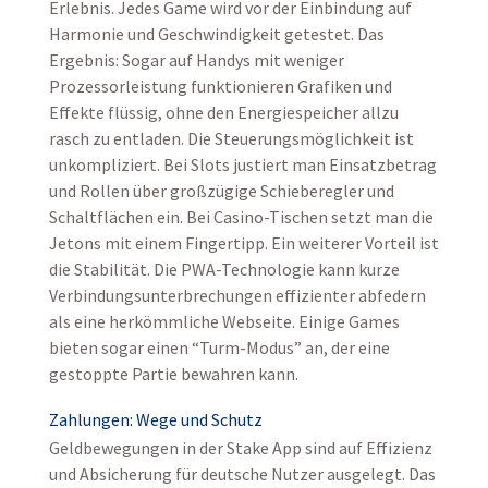
Erlebnis. Jedes Game wird vor der Einbindung auf
Harmonie und Geschwindigkeit getestet. Das
Ergebnis: Sogar auf Handys mit weniger
Prozessorleistung funktionieren Grafiken und
Effekte flüssig, ohne den Energiespeicher allzu
rasch zu entladen. Die Steuerungsmöglichkeit ist
unkompliziert. Bei Slots justiert man Einsatzbetrag
und Rollen über großzügige Schieberegler und
Schaltflächen ein. Bei Casino-Tischen setzt man die
Jetons mit einem Fingertipp. Ein weiterer Vorteil ist
die Stabilität. Die PWA-Technologie kann kurze
Verbindungsunterbrechungen effizienter abfedern
als eine herkömmliche Webseite. Einige Games
bieten sogar einen “Turm-Modus” an, der eine
gestoppte Partie bewahren kann.
Zahlungen: Wege und Schutz
Geldbewegungen in der Stake App sind auf Effizienz
und Absicherung für deutsche Nutzer ausgelegt. Das