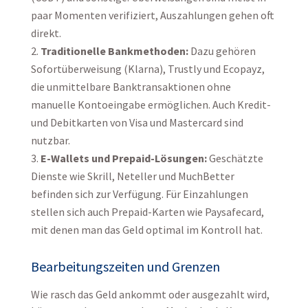
paar Momenten verifiziert, Auszahlungen gehen oft
direkt.
Traditionelle Bankmethoden:
Dazu gehören
Sofortüberweisung (Klarna), Trustly und Ecopayz,
die unmittelbare Banktransaktionen ohne
manuelle Kontoeingabe ermöglichen. Auch Kredit-
und Debitkarten von Visa und Mastercard sind
nutzbar.
E-Wallets und Prepaid-Lösungen:
Geschätzte
Dienste wie Skrill, Neteller und MuchBetter
befinden sich zur Verfügung. Für Einzahlungen
stellen sich auch Prepaid-Karten wie Paysafecard,
mit denen man das Geld optimal im Kontroll hat.
Bearbeitungszeiten und Grenzen
Wie rasch das Geld ankommt oder ausgezahlt wird,