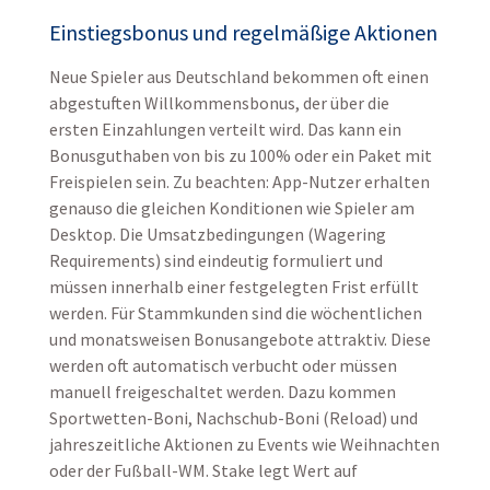
Einstiegsbonus und regelmäßige Aktionen
Neue Spieler aus Deutschland bekommen oft einen
abgestuften Willkommensbonus, der über die
ersten Einzahlungen verteilt wird. Das kann ein
Bonusguthaben von bis zu 100% oder ein Paket mit
Freispielen sein. Zu beachten: App-Nutzer erhalten
genauso die gleichen Konditionen wie Spieler am
Desktop. Die Umsatzbedingungen (Wagering
Requirements) sind eindeutig formuliert und
müssen innerhalb einer festgelegten Frist erfüllt
werden. Für Stammkunden sind die wöchentlichen
und monatsweisen Bonusangebote attraktiv. Diese
werden oft automatisch verbucht oder müssen
manuell freigeschaltet werden. Dazu kommen
Sportwetten-Boni, Nachschub-Boni (Reload) und
jahreszeitliche Aktionen zu Events wie Weihnachten
oder der Fußball-WM. Stake legt Wert auf